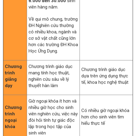
6.000 đến 30.000
sinh
viên hàng năm.
Về qui mô chung, trường
ĐH Nghiên cứu thường
có nhiều khoa, ngành và
cơ sở vật chất cũng lớn
hơn các trường ĐH Khoa
Học Ứng Dụng.
Chương
Chương trình giáo dục
Chương trình giáo dục
trình
mang tính học thuật,
dựa trên ứng dụng thực
giảng
nghiên cứu sâu về lý
tế, khoa học nghệ thuật
dạy
thuyết hàn lâm
Giờ ngoại khóa ít hơn và
Chương
nhiều giờ học cho sinh
Có nhiều giờ ngoại khóa
trình
viên nghiên cứu, việc này
hơn cho sinh viên tìm
ngoại
đòi hỏi tính tự giác độc
hiểu thực tế
khóa
lập trong học tập của
sinh viên