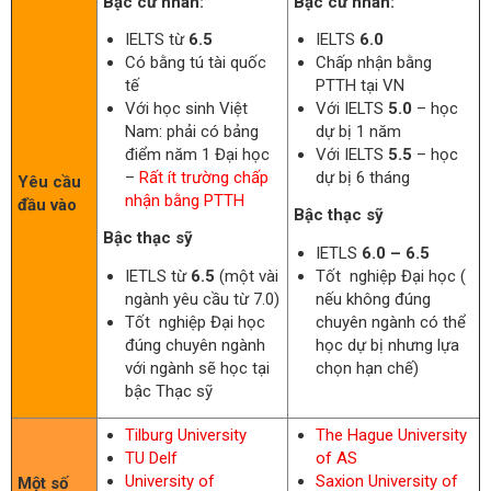
Bậc cử nhân:
Bậc cử nhân:
IELTS từ
6.5
IELTS
6.0
Có bằng tú tài quốc
Chấp nhận bằng
tế
PTTH tại VN
Với học sinh Việt
Với IELTS
5.0
– học
Nam: phải có bảng
dự bị 1 năm
điểm năm 1 Đại học
Với IELTS
5.5
– học
–
Rất ít trường chấp
dự bị 6 tháng
Yêu cầu
nhận bằng PTTH
đầu vào
Bậc thạc sỹ
Bậc thạc sỹ
IETLS
6.0 – 6.5
IETLS từ
6.5
(một vài
Tốt nghiệp Đại học (
ngành yêu cầu từ 7.0)
nếu không đúng
Tốt nghiệp Đại học
chuyên ngành có thể
đúng chuyên ngành
học dự bị nhưng lựa
với ngành sẽ học tại
chọn hạn chế)
bậc Thạc sỹ
Tilburg University
The Hague University
TU Delf
of AS
University of
Saxion University of
Một số