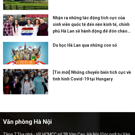
Nhận ra những tác động tích cực của
sinh viên quốc tế đến nền kinh tế, chính
phủ Hà Lan sẽ hành động để đón chào
họ hơn?
Du học Hà Lan qua những con số
[Tin mới] Những chuyển biến tích cực về
tình hình Covid-19 tại Hungary
Văn phòng Hà Nội
Tầng 7 Tòa nhà - VP HCMCC số 2B Văn Cao, Hà Nội (Góc ngã tư Văn