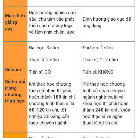
Định hướng nghiên cứu
Mục đích
sâu, chú tâm vào phát
Định hướng giáo dục để
giảng
triển cách tư duy logic
ứng dụng
dạy
và tầm nhìn chiến lược
Đại học: 3 năm
Đại học: 4 năm
Thạc sĩ: 2 năm
Thạc sĩ: 1- 2 năm
Số năm
Tiến sĩ: CÓ
Tiến sĩ: KHÔNG
Số tín chỉ
Khi theo học chương
Khi theo học chương
trong
trình cử nhân thì phải
trình cử nhân chuyên
chương
hoàn thành
180
tín chỉ,
ngành nghệ thuật và
trình học
chương trình thạc sĩ là
khoa học thì phải hoàn
60-120
tín chỉ, tốt
thành
240
tín chỉ , khóa
nghiệp với bằng cấp
học thạc sĩ về nghệ
theo chuyên ngành
thuật là 60 tín chỉ