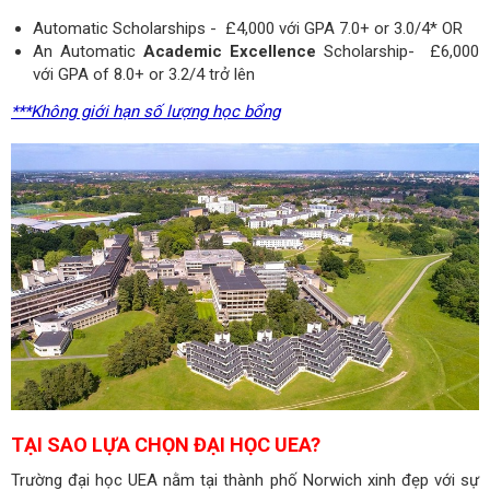
Automatic Scholarships - £4,000 với GPA 7.0+ or 3.0/4* OR
An Automatic
Academic Excellence
Scholarship- £6,000
với GPA of 8.0+ or 3.2/4 trở lên
***Không giới hạn số lượng học bổng
TẠI SAO LỰA CHỌN ĐẠI HỌC UEA?
Trường đại học UEA nằm tại thành phố Norwich xinh đẹp với sự