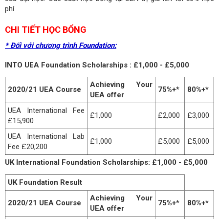
phí.
CHI TIẾT HỌC BỔNG
* Đối với chương trình Foundation:
INTO UEA Foundation Scholarships : £1,000 - £5,000
Achieving Your
2020/21 UEA Course
75%+*
80%+*
UEA offer
UEA International Fee
£1,000
£2,000
£3,000
£15,900
UEA International Lab
£1,000
£5,000
£5,000
Fee £20,200
UK International Foundation Scholarships: £1,000 - £5,000
UK Foundation Result
Achieving Your
2020/21 UEA Course
75%+*
80%+*
UEA offer