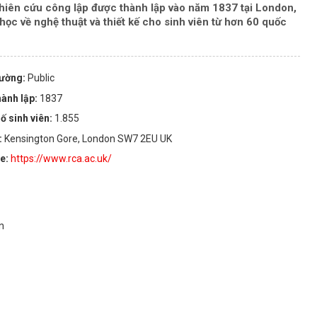
ghiên cứu công lập được thành lập vào năm 1837 tại London,
c về nghệ thuật và thiết kế cho sinh viên từ hơn 60 quốc
rường:
Public
ành lập:
1837
ố sinh viên:
1.855
:
Kensington Gore, London SW7 2EU UK
te:
https://www.rca.ac.uk/
n