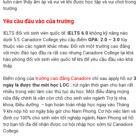
luôn cảm thấy ấm áp và vui vẻ khi được học tập và vui chơi trong
trường.
Yêu cầu đầu vào của trường
IELTS đối với sinh viên quốc tế:
IELTS 6.0
không kỹ năng nào
dưới 5.5. Canadore College yêu cầu điểm
GPA: 2.0 – 3.0
tùy
thuộc vào các ngành khác nhau. Đối với một trường cao đẳng
với mức đào tạo đầu ra rất cao nhưng Canadore College lại khá
hào phóng đối với sinh viên quốc tế khi để yêu cầu đầu vào khá
thấp.
Điểm cộng của
trường cao đẳng Canadore
chỉ sau apply hồ sơ
3
ngày là được thư mời học LOC
, rút ngắn thời gian cho bạn rất
nhiều trong việc làm các thủ tục du học. Một điều đáng mừng
nữa đấy chính là vẫn còn chỗ cho sinh viên ngành Trợ lý nha
khoa, Điều dưỡng – bạn hoàn toàn nhập học ngay vào Tháng
9 khi nộp hồ sơ ngây bây giờ cho Nam Phong. Cơ hội việc làm và
định cư 100% cho sinh viên tốt nghiệp ngành, Nam Phong sẽ hỗ
trợ bạn tối đa để nhận được cơ hội nhập học sớm từ Canadore
College.