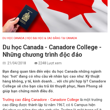
DU HỌC CANADA
| HỌC ĐẠI HỌC & CAO ĐẲNG TẠI CANADA
Du học Canada - Canadore College -
Những chương trình độc đáo
21/04/2018
2248 Lượt xem
Bạn đang quan tâm đến việc du học Canada những ngành
học "hot" đang có nhu cầu về nhân lực cao như: Kỹ thuật
hàng không, y tế, kinh doanh.... với chi phí hợp lý? Canadore
College sẽ cho bạn câu trả lời thuyết phục, Nam Phong sẽ
giúp bạn chứng minh điều đó.
Trường cao đẳng Canadore - Canadore College
là một trường
cao đẳng được thành lập từ năm 1967, có 6 Campus hiện
đại phục vụ giảng dạy cho sinh viên. Trường là một trong số ít