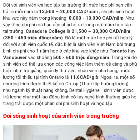
Đối với sinh viên khi học tập tại trường thì mức học phí bạn cần
bỏ ra mỗi năm là
13,500 – 20,000 CAD/năm
, chi phí sinh hoạt
khu vực này nằm trong khoảng
8.000 - 10.000 CAD/năm
. Như
vậy tổng chi phí mà bạn cần phải bỏ ra trong một năm học tập
tại trường
Canadore College
là
21,500 – 30,000 CAD/năm
(350 - 450 triệu đồng/năm)
. Đó là một mức học phí rất hợp lý
đối với sinh viên quốc tế, đặc biệt là sinh viên Việt Nam bởi trung
bình chi phí cho 1 năm học ở các khu vực khác như
Toronto
hay
Vancouver
vào khoảng
500 - 600 triệu đồng/năm
. Trong khi đó
sinh viên có thể lựa chọn các công việc làm thêm dễ dàng và phù
hợp như: trợ giảng, quản lý thư viện, nhân viên nhà hàng,…mức
lương tối thiểu tại tỉnh Ontario là
11,6CAD/giờ
. Ngoài ra, một số
chương trình được thiết kế có Co-op (Thực tập hưởng lương)
như ngành kỹ thuật hàng không, Dental Hygiene... sinh viên được
trả lương như một lao động bình có tay nghề bình thường giúp họ
trang trải được một phần chi phí sinh hoạt và học tập.
Đời sống sinh hoạt của sinh viên trong trường