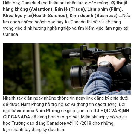
Hiện nay, Canada đang thiếu hụt nhân lực ở các mảng:
Kỹ thuật
hàng không (Aviantion), Bán lẻ (Trade), Làm phim (Film),
Khoa học y tế(Health Science), Kinh doanh (Business),…
Nếu
lựa chọn những ngành học này tại Canada thì sẽ rất dễ dàng
trong việc định hướng nghề nghiệp và tìm kiếm việc làm ngay tại
Canada.
Nhanh tay điền ngay những thông tin ngay link đăng ký phía dưới
để được Nam Phong hỗ trợ hồ sơ và thông tin các trường. Đội
ngũ
tư viên của Nam Phong
sẽ giúp giấc mơ
DU HỌC VÀ ĐỊNH
CƯ CANADA
dễ dàng hơn bao giờ hết. Miễn phí apply hồ sơ du
học Trường cao đẳng Canadore với 10 /2018 cho những
bạn nhanh tay đăng ký đầu tiên.