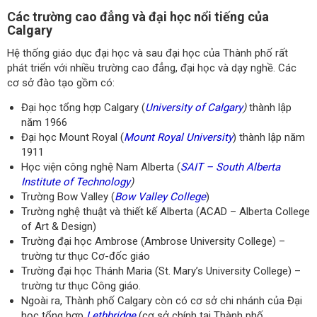
Các trường cao đẳng và đại học nổi tiếng của
Calgary
Hệ thống giáo dục đại học và sau đại học của Thành phố rất
phát triển với nhiều trường cao đẳng, đại học và dạy nghề. Các
cơ sở đào tạo gồm có:
Đại học tổng hợp Calgary (
University of Calgary
)
thành lập
năm 1966
Đại học Mount Royal (
Mount Royal University
) thành lập năm
1911
Học viện công nghệ Nam Alberta (
SAIT – South Alberta
Institute of Technology
)
Trường Bow Valley (
Bow Valley College
)
Trường nghệ thuật và thiết kế Alberta (ACAD – Alberta College
of Art & Design)
Trường đại học Ambrose (Ambrose University College) –
trường tư thục Cơ-đốc giáo
Trường đại học Thánh Maria (St. Mary’s University College) –
trường tư thục Công giáo.
Ngoài ra, Thành phố Calgary còn có cơ sở chi nhánh của Đại
học tổng hợp
Lethbridge
(cơ sở chính tại Thành phố