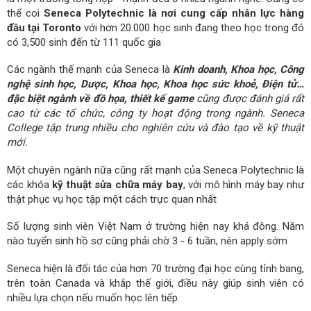
thể coi
Seneca Polytechnic
là nơi cung cấp nhân lực hàng
đầu tại Toronto
với hơn 20.000 học sinh đang theo học trong đó
có 3,500 sinh đến từ 111 quốc gia
Các ngành thế mạnh của Seneca là
Kinh doanh, Khoa học, Công
nghệ sinh học, Dược, Khoa học, Khoa học sức khoẻ, Điện tử…
đặc biệt ngành về đồ họa, thiết kế game
cũng được đánh giá rất
cao từ các tổ chức, công ty hoạt động trong ngành. Seneca
College tập trung nhiều cho nghiên cứu và đào tạo về kỹ thuật
mới.
Một chuyên ngành nữa cũng rất mạnh của Seneca Polytechnic là
các khóa
kỹ thuật sửa chữa máy bay
, với mô hình máy bay như
thật phục vụ học tập một cách trực quan nhất
Số lượng sinh viên Việt Nam ở trường hiện nay khá đông. Năm
nào tuyển sinh hồ sơ cũng phải chờ 3 - 6 tuần, nên apply sớm
Seneca hiện là đối tác của hơn 70 trường đại học cùng tỉnh bang,
trên toàn Canada và khắp thế giới, điều này giúp sinh viên có
nhiều lựa chọn nếu muốn học lên tiếp.