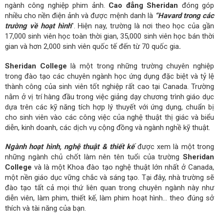
ngành công nghiệp phim ảnh.
Cao đẳng Sheridan
đóng góp
nhiều cho nền điện ảnh và được mệnh danh là
“Havard trong các
trường về hoạt hình
”. Hiện nay, trường là nơi theo học của gần
17,000 sinh viên học toàn thời gian, 35,000 sinh viên học bán thời
gian và hơn 2,000 sinh viên quốc tế đến từ 70 quốc gia
.
S
heridan College
là một trong những trường chuyên nghiệp
trong đào tạo các chuyên ngành học ứng dụng đặc biệt và tỷ lệ
thành công của sinh viên tốt nghiệp rất cao tại Canada. Trường
nằm ở vị trí hàng đầu trong việc giảng dạy chương trình giáo dục
dựa trên các kỹ năng tích hợp lý thuyết với ứng dụng, chuẩn bị
cho sinh viên vào các công việc của nghệ thuật thị giác và biểu
diễn, kinh doanh, các dịch vụ cộng đồng và ngành nghề kỹ thuật.
Ngành hoạt hình, nghệ thuật & thiết kế
được xem là một trong
những ngành chủ chốt làm nên tên tuổi của trường
Sheridan
College
và là một Khoa đào tạo nghệ thuật lớn nhất ở Canada,
một nền giáo dục vững chắc và sáng tạo. Tại đây, nhà trường sẽ
đào tạo tất cả mọi thứ liên quan trong chuyên ngành này như
diễn viên, làm phim, thiết kế, làm phim hoạt hình… theo đúng sở
thích và tài năng của bạn.