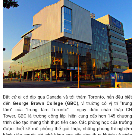
Bất cứ ai có dịp qua Canada và tới thăm Toronto, hẳn đều biết
đến
George Brown College (GBC)
, vì trường có vị trí "trung
tâm" của "trung tâm Toronto" - ngay dưới chân tháp CN
Tower. GBC là trường công lập, hiện cung cấp hơn 145 chương
trình đào tạo mang tính thực tiễn cao. Các phòng học của trường
được thiết kế mô phỏng thế giới thực, những phòng thí nghiệm
bệnh viện, người giả, nhà hàng cao cấp cho thực khách và nhân