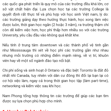
các quốc gia phát triển là quy mô của các trường đều khá lớn, cơ
sở vật chất hiện đại. Lựa chọn học tại các trường College là
quyết định rất thực tế và phù hợp với học sinh Việt nam, lý do:
các trường giảng dạy theo hướng thực hành, học xong làm việc
được luôn, thời gian học ngắn (2 hoặc 3 năm), ra trường thậm chí
còn dễ kiếm việc hơn, học phí thấp hơn nhiều so với các trường
University, yêu cầu đầu vào không quá khắt khe.
Nếu tính ở trung tâm downtown và các thành phố vệ tinh gần
như Mississauga thì xét về học phí các trường gần như nhau
nhưng mỗi trường có những điểm mạnh riêng, về vị trí, khuôn
viên hay về một số ngành đào tạo nổi bật.
Chi phí sống và sinh hoạt ở Ontario và đặc biệt Toronto là đắt đỏ
nhất nhì Canada, tuy nhiên với dân cư đông thì đổi lại bạn lại có
cơ hội việc làm, ngay cả trong thời gian học tập (làm part-time),
networking và kiếm việc sau khi học.
Nam Phong tổng hợp thông tin các trường để giúp các bạn tìm
được sự lựa chọn phù hợp cho mình.