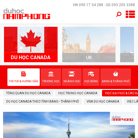
×
HN
090 17 34 288
- SG
093 205 3388
TRANG CHỦ
QUỐC GIA
EVENTS
DU HỌC CANADA
UK
A
DỊCH VỤ
TIN TỨC & HƯỚNG DẪN
TRƯỜNG HỌC
NGÀNH HỌC
HỌC BỔNG
BANG & THÀNH PHỐ
VỀ NAM PHONG
TỔNG QUAN DU HỌC CANADA
HỌC TRUNG HỌC CANADA
HỌC ĐẠI HỌC & CAO 
LIÊN HỆ
DU HỌC CANADA THEO TỈNH BANG - THÀNH PHỐ
VISA DU HỌC CANADA
VIỆC L