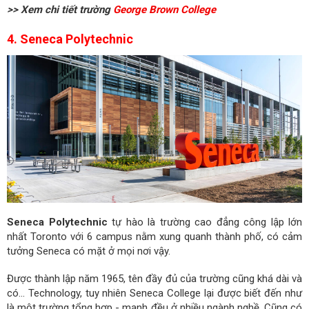
>> Xem chi tiết trường
George Brown College
4. Seneca Polytechnic
Seneca Polytechnic
tự hào là trường cao đẳng công lập lớn
nhất Toronto với 6 campus nằm xung quanh thành phố, có cảm
tưởng Seneca có mặt ở mọi nơi vậy.
Được thành lập năm 1965, tên đầy đủ của trường cũng khá dài và
có... Technology, tuy nhiên Seneca College lại được biết đến như
là một trường tổng hợp - mạnh đều ở nhiều ngành nghề. Cũng có