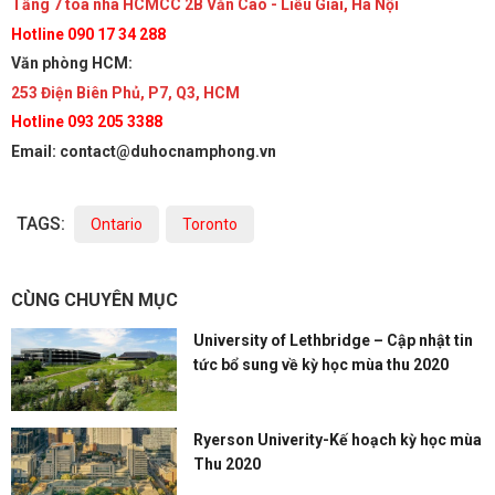
Tầng 7 tòa nhà HCMCC 2B Văn Cao - Liễu Giai, Hà Nội
Hotline 090 17 34 288
Văn phòng HCM:
253 Điện Biên Phủ, P7, Q3, HCM
Hotline 093 205 3388
Email: contact@duhocnamphong.vn
TAGS:
Ontario
Toronto
CÙNG CHUYÊN MỤC
University of Lethbridge – Cập nhật tin
tức bổ sung về kỳ học mùa thu 2020
Ryerson Univerity-Kế hoạch kỳ học mùa
Thu 2020