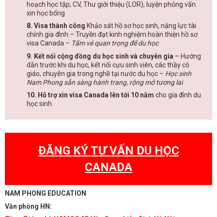
hoạch học tập, CV, Thư giới thiệu (LOR), luyện phỏng vấn
xin học bổng
8. Visa thành công
Khảo sát hồ sơ học sinh, năng lực tài
chính gia đình – Truyền đạt kinh nghiệm hoàn thiện hồ sơ
visa Canada –
Tấm vé quan trọng để du học
9. Kết nối cộng đồng du học sinh và chuyên gia
– Hướng
dẫn trước khi du học, kết nối cựu sinh viên, các thầy cô
giáo, chuyên gia trong nghề tại nước du học –
Học sinh
Nam Phong sẵn sàng hành trang, rộng mở tương lai
10. Hỗ trợ xin visa Canada lên tới 10 năm
cho gia đình du
học sinh
ĐĂNG KÝ TƯ VẤN DU HỌC
CANADA
NAM PHONG EDUCATION
Văn phòng HN: