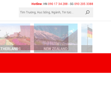
×
Hotline:
HN
090 17 34 288
- SG
093 205 3388
ETHERLANDS
NEW ZEALAND
GERMAN