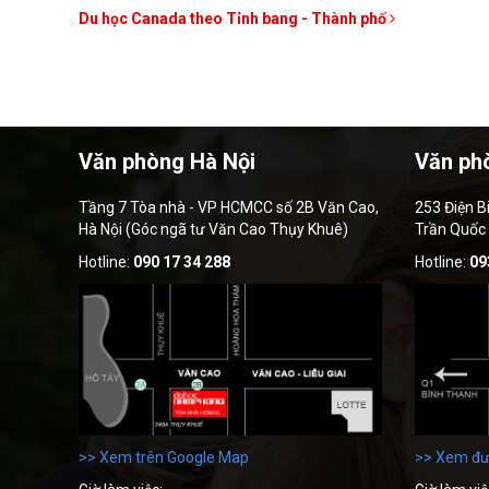
Du học Canada theo Tỉnh bang - Thành phố
Văn phòng Hà Nội
Văn ph
Tầng 7 Tòa nhà - VP HCMCC số 2B Văn Cao,
253 Điện B
Hà Nội (Góc ngã tư Văn Cao Thụy Khuê)
Trần Quốc
Hotline:
090 17 34 288
Hotline:
09
>> Xem trên Google Map
>> Xem đư