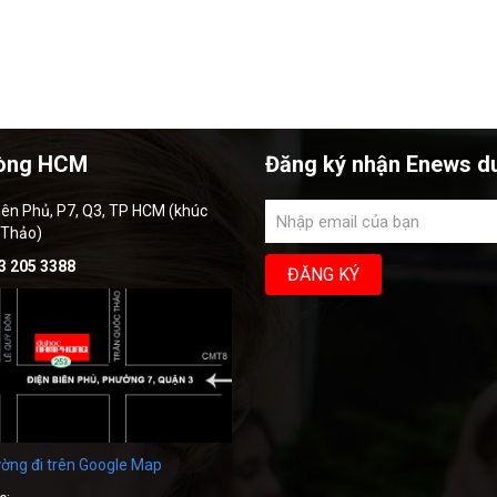
òng HCM
Đăng ký nhận Enews d
iên Phủ, P7, Q3, TP HCM (khúc
 Thảo)
3 205 3388
ờng đi trên Google Map