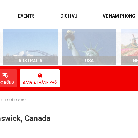
EVENTS
DỊCH VỤ
VỀ NAM PHONG
AUSTRALIA
USA
N
ỌC BỔNG
BANG & THÀNH PHỐ
Fredericton
nswick, Canada