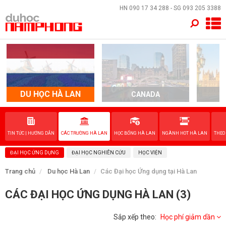
×
HN
090 17 34 288
- SG
093 205 3388
TRANG CHỦ
QUỐC GIA
DU HỌC HÀ LAN
CANADA
EVENTS
DỊCH VỤ
TIN TỨC | HƯỚNG DẪN
CÁC TRƯỜNG HÀ LAN
HỌC BỔNG HÀ LAN
NGÀNH HOT HÀ LAN
THEO
ĐẠI HỌC ỨNG DỤNG
ĐẠI HỌC NGHIÊN CỨU
HỌC VIỆN
VỀ NAM PHONG
Trang chủ
Du học Hà Lan
Các Đại học Ứng dụng tại Hà Lan
LIÊN HỆ
CÁC ĐẠI HỌC ỨNG DỤNG HÀ LAN (3)
Sắp xếp theo:
Học phí giảm dần