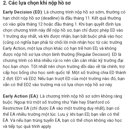
2. Các lựa chọn khi nộp hồ sơ
Early Decision (ED)
: Là chương trình nộp hồ sơ sớm, thường có
hạn chót nộp hồ sơ (deadline) là đầu tháng 11. Kết quả thường
có vào giữa tháng 12 hoặc đầu tháng 1. Khi bạn quyết định lựa
chọn chương trình này để nộp hồ sơ, bạn chỉ được phép ED vào
1 trường duy nhất, và khi được nhận, bạn bắt buộc phải vào học
(cũng có nghĩa bạn phải từ chối lời mời nhận học từ các trường
Early Action, một lựa chọn khác có hạn trễ hơn ED, và không
được nộp hồ sơ lựa chọn bình thường (Regular Decision). ED là
chương trình có khá nhiều rủi ro nên cần cân nhắc kỹ trường đại
học bạn chọn. Tốt nhất nên chọn trường dồi dào về tài chính, trợ
cấp học bổng cho học sinh quốc tế. Một số trường chia ED thành
2 đợt: ED1 và ED2. Nếu bạn trượt ED của một trường nào đó, bạn
vẫn có thể ED2 vào trường mà có lựa chọn nộp hồ sơ này.
Early Action (EA)
: Là chương trình nộp hồ sơ sớm không ràng
buộc. Ngoại trừ một số trường như Yale hay Stanford có
Restrictive EA (chỉ được EA vào một trường duy nhất), bạn có
thể EA nhiều trường một lúc. Lưu ý: khi bạn ED, bạn vẫn có thể
EA. Và nếu bạn trúng tuyển EA, bạn có thể chọn không vào học
và tiếp tục quá trình apply.