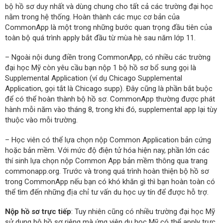
bộ hồ sơ duy nhất và dùng chung cho tất cả các trường đại học
nằm trong hệ thống. Hoàn thành các mục cơ bản của
CommonApp là một trong những bước quan trọng đầu tiên của
toàn bộ quá trình apply bắt đầu từ mùa hè sau năm lớp 11.
– Ngoài nội dung điền trong CommonApp, có nhiều các trường
đại học Mỹ còn yêu cầu bạn nộp 1 bộ hồ sơ bổ sung gọi là
Supplemental Application (ví dụ Chicago Supplemental
Application, gọi tắt là Chicago supp). Đây cũng là phần bắt buộc
để có thể hoàn thành bộ hồ sơ. CommonApp thường được phát
hành mỗi năm vào tháng 8, trong khi đó, supplemental app lại tùy
thuộc vào mỗi trường.
– Học viên có thể lựa chọn nộp Common Application bản cứng
hoặc bản mềm. Với mức độ điện tử hóa hiện nay, phần lớn các
thí sinh lựa chọn nộp Common App bản mềm thông qua trang
commonapp.org. Trước và trong quá trình hoàn thiện bộ hồ sơ
trong CommonApp nếu bạn có khó khăn gì thì bạn hoàn toàn có
thể tìm đến những địa chỉ tư vấn du học uy tín để được hỗ trợ.
Nộp hồ sơ trực tiếp
: Tuy nhiên cũng có nhiều trường đại học Mỹ
sử dụng bộ hồ sơ riêng mà ứng viên du học Mỹ có thể apply trực