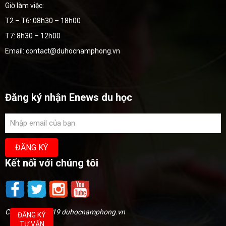
Giờ làm việc:
T2 – T6: 08h30 – 18h00
T7: 8h30 – 12h00
Email: contact@duhocnamphong.vn
Đăng ký nhận Enews du học
Kết nối với chúng tôi
Copyright @2019 duhocnamphong.vn
ĐĂNG KÝ
TƯ VẤN