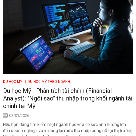
DU HỌC MỸ
| DU HỌC MỸ THEO NGÀNH
Du học Mỹ - Phân tích tài chính (Financial
Analyst): "Ngôi sao" thu nhập trong khối ngành tài
chính tại Mỹ
08/01/2026
Nếu bạn đang tìm kiếm một ngành học vừa có sức ảnh hưởng lớn
đến doanh nghiệp, vừa mang lại mức thu nhập bùng nổ tại thị trường