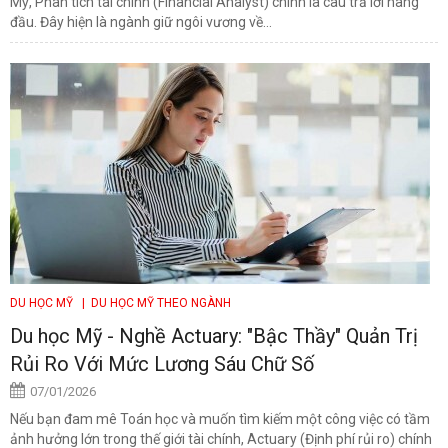
Mỹ, Phân tích tài chính (Financial Analyst) chính là câu trả lời hàng
đầu. Đây hiện là ngành giữ ngôi vương về...
DU HỌC MỸ
| DU HỌC MỸ THEO NGÀNH
Du học Mỹ - Nghề Actuary: "Bậc Thầy" Quản Trị
Rủi Ro Với Mức Lương Sáu Chữ Số
07/01/2026
Nếu bạn đam mê Toán học và muốn tìm kiếm một công việc có tầm
ảnh hưởng lớn trong thế giới tài chính, Actuary (Định phí rủi ro) chính