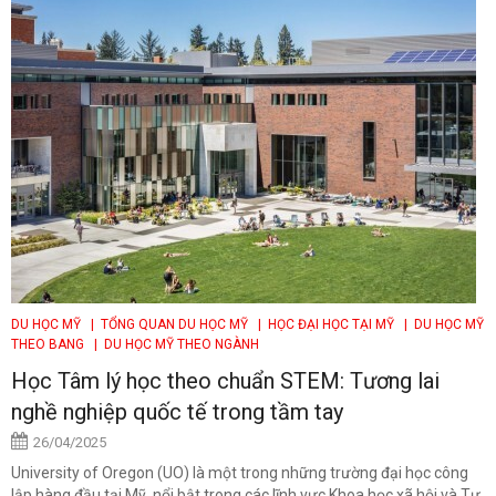
DU HỌC MỸ
| TỔNG QUAN DU HỌC MỸ
| HỌC ĐẠI HỌC TẠI MỸ
| DU HỌC MỸ
THEO BANG
| DU HỌC MỸ THEO NGÀNH
Học Tâm lý học theo chuẩn STEM: Tương lai
nghề nghiệp quốc tế trong tầm tay
26/04/2025
University of Oregon (UO) là một trong những trường đại học công
lập hàng đầu tại Mỹ, nổi bật trong các lĩnh vực Khoa học xã hội và Tự