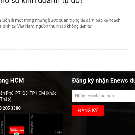
 hồ sơ kinh doanh tự do?
nh luôn là một trong những bước quan trọng để đảm bảo kế hoạch
a đình tại Việt Nam, nguồn thu nhập không đến từ...
òng HCM
Đăng ký nhận Enews d
iên Phủ, P7, Q3, TP HCM (khúc
 Thảo)
3 205 3388