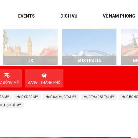
EVENTS
DỊCH VỤ
VỀ NAM PHONG
UK
AUSTRALIA
N
C BỔNG MỸ
BANG - THÀNH PHỐ
ÓA MỸ
HỌC CDCD MỸ
HỌC ĐẠI HỌC TẠI MỸ
HỌC THẠC SỸ TẠI MỸ
HỌC BỔNG
DU HỌC HÈ MỸ