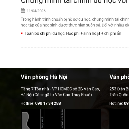
Chứng minh tài chính du học với
11/04/2026
Trong hành trình chuẩn bị hồ sơ du học, chứng minh tài chí
học tập của học sinh được thực hiện suôn sẻ. Đối với nhiều gi
Toàn bộ chi phí du học: Học phí + sinh hoạt + chi phí ẩn
Văn phòng Hà Nội
Văn ph
Tầng 7 Tòa nhà - VP HCMCC số 2B Văn Cao,
253 Điện B
Hà Nội (Góc ngã tư Văn Cao Thụy Khuê)
Trần Quốc
Hotline:
090 17 34 288
Hotline:
09