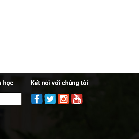
u học
Kết nối với chúng tôi