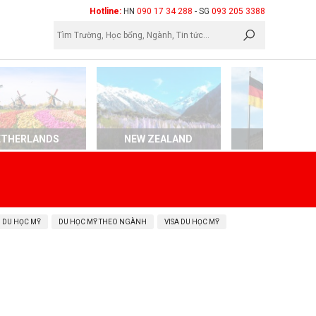
×
Hotline:
HN
090 17 34 288
- SG
093 205 3388
ETHERLANDS
NEW ZEALAND
GERMAN
 DU HỌC MỸ
DU HỌC MỸ THEO NGÀNH
VISA DU HỌC MỸ