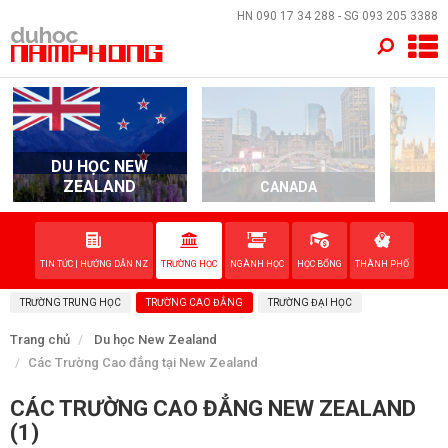
×
HN
090 17 34 288
- SG
093 205 3388
TRANG CHỦ
QUỐC GIA
DU HỌC NEW
ZEALAND
CANADA
EVENTS
DỊCH VỤ
TIN TỨC | HƯỚNG DẪN NZ
TRƯỜNG HỌC
NGÀNH HỌC
HỌC BỔNG
THÀNH PHỐ
TRƯỜNG TRUNG HỌC
TRƯỜNG CAO ĐẲNG
TRƯỜNG ĐẠI HỌC
VỀ NAM PHONG
Trang chủ
Du học New Zealand
Các Trường Cao đẳng tại New Zealand
LIÊN HỆ
CÁC TRƯỜNG CAO ĐẲNG NEW ZEALAND
(1)