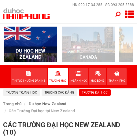
×
HN
090 17 34 288
- SG
093 205 3388
TRANG CHỦ
QUỐC GIA
DU HỌC NEW
ZEALAND
CANADA
EVENTS
DỊCH VỤ
TIN TỨC | HƯỚNG DẪN NZ
TRƯỜNG HỌC
NGÀNH HỌC
HỌC BỔNG
THÀNH PHỐ
TRƯỜNG TRUNG HỌC
TRƯỜNG CAO ĐẲNG
TRƯỜNG ĐẠI HỌC
VỀ NAM PHONG
Trang chủ
Du học New Zealand
Các Trường Đại học tại New Zealand
LIÊN HỆ
CÁC TRƯỜNG ĐẠI HỌC NEW ZEALAND
(10)