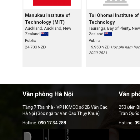
Manukau Institute of
Toi Ohomai Institute of
Technology (MIT)
Technology
Auckland, Auckland, New
Tauranga, Bay of Plenty, New
Zealand
Zealand
Public
Public
24.700 NZD
19.950 NZD
Học phí năm học
2020-2021
Văn phòng Hà Nội
Văn ph
Tầng 7 Tòa nhà - VP HCMCC số 2B Văn Cao,
253 Điện B
Hà Nội (Góc ngã tư Văn Cao Thụy Khuê)
Trần Quốc
Hotline:
090 17 34 288
Hotline:
09