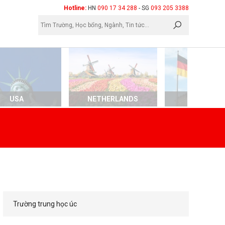
×
Hotline:
HN
090 17 34 288
- SG
093 205 3388
USA
NETHERLANDS
GERMAN
Trường trung học úc