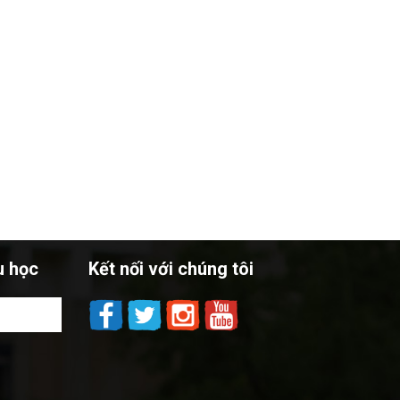
u học
Kết nối với chúng tôi