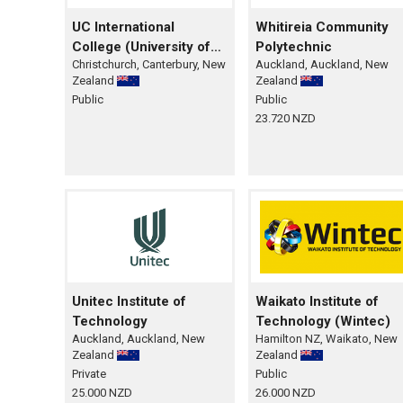
UC International
Whitireia Community
College (University of
Polytechnic
Christchurch, Canterbury, New
Auckland, Auckland, New
Canterbury
Zealand
Zealand
International College)
Public
Public
23.720 NZD
Unitec Institute of
Waikato Institute of
Technology
Technology (Wintec)
Auckland, Auckland, New
Hamilton NZ, Waikato, New
Zealand
Zealand
Private
Public
25.000 NZD
26.000 NZD