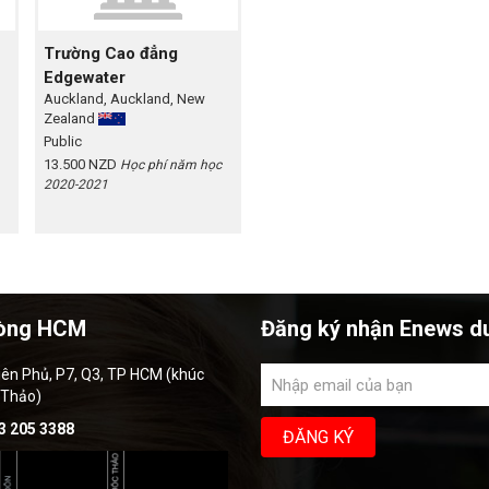
Trường Cao đẳng
Edgewater
Auckland, Auckland, New
Zealand
Public
13.500 NZD
Học phí năm học
2020-2021
òng HCM
Đăng ký nhận Enews d
iên Phủ, P7, Q3, TP HCM (khúc
 Thảo)
3 205 3388