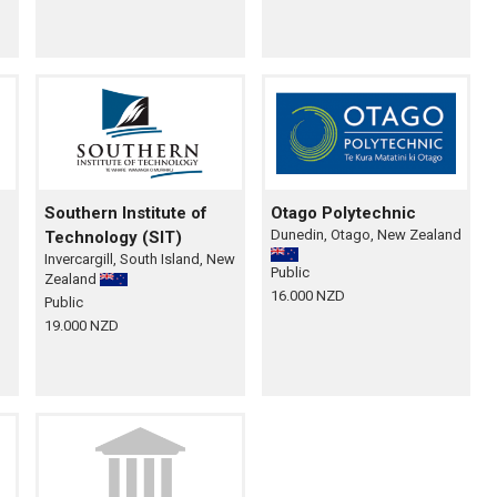
Southern Institute of
Otago Polytechnic
Dunedin, Otago, New Zealand
Technology (SIT)
Invercargill, South Island, New
Public
Zealand
16.000 NZD
Public
19.000 NZD