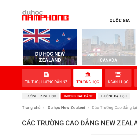
QUỐC GIA
TRANG CHỦ
QUỐC GIA
DU HỌC NEW
ZEALAND
D
CANADA
EVENTS
TIN TỨC | HƯỚNG DẪN NZ
TRƯỜNG HỌC
NGÀNH HỌC
DỊCH VỤ
TRƯỜNG TRUNG HỌC
TRƯỜNG CAO ĐẲNG
TRƯỜNG ĐẠI HỌC
VỀ NAM PHONG
Trang chủ
Du học New Zealand
Các Trường Cao đẳng tạ
LIÊN HỆ
CÁC TRƯỜNG CAO ĐẲNG NEW ZEALA