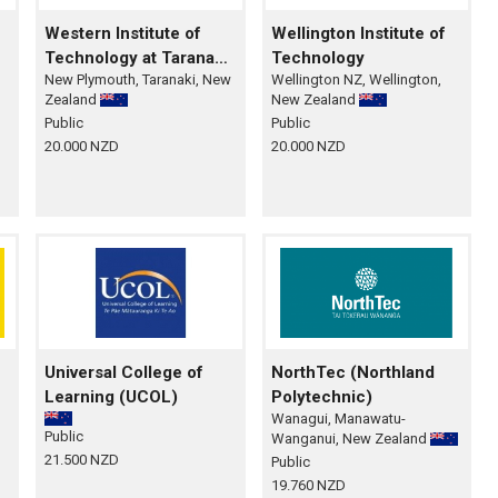
Western Institute of
Wellington Institute of
Technology at Taranaki
Technology
New Plymouth, Taranaki, New
Wellington NZ, Wellington,
(WITT)
Zealand
New Zealand
Public
Public
20.000 NZD
20.000 NZD
Universal College of
NorthTec (Northland
Learning (UCOL)
Polytechnic)
Wanagui, Manawatu-
Public
Wanganui, New Zealand
21.500 NZD
Public
19.760 NZD