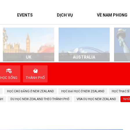
EVENTS
DỊCH VỤ
VỀ NAM PHONG
UK
AUSTRALIA
HỌC BỔNG
THÀNH PHỐ
HỌC CAO ĐẲNG Ở NEW ZEALAND
HỌC ĐẠI HỌC Ở NEW ZEALAND
HỌC THẠC SĨ
NH
DU HỌC NEW ZEALAND THEO THÀNH PHỐ
VISA DU HỌC NEW ZEALAND
NHỮ