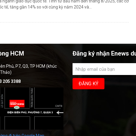
 ngành giáo dục quốc tế. Tính từ đầu năm đến tháng 8/2025, các cơ
c tế, tăng gần 14% so với cùng kỳ năm 2024 và...
òng HCM
Đăng ký nhận Enews d
iên Phủ, P7, Q3, TP HCM (khúc
 Thảo)
3 205 3388
ờng đi trên Google Map