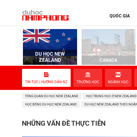
QUỐC GIA
TRANG CHỦ
QUỐC GIA
DU HỌC NEW
EVENTS
ZEALAND
D
CANADA
DỊCH VỤ
TIN TỨC | HƯỚNG DẪN NZ
TRƯỜNG HỌC
NGÀNH HỌC
VỀ NAM PHONG
TỔNG QUAN DU HỌC NEW ZEALAND
HỌC TRUNG HỌC Ở NEW ZEALAND
LIÊN HỆ
HỌC BỔNG DU HỌC NEW ZEALAND
DU HỌC NEW ZEALAND THEO NGÀ
NHỮNG VẤN ĐỀ THỰC TIỄN