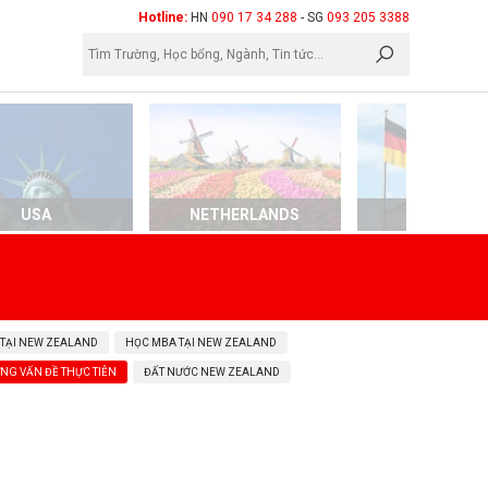
×
Hotline:
HN
090 17 34 288
- SG
093 205 3388
USA
NETHERLANDS
GERMAN
 TẠI NEW ZEALAND
HỌC MBA TẠI NEW ZEALAND
NG VẤN ĐỀ THỰC TIỄN
ĐẤT NƯỚC NEW ZEALAND