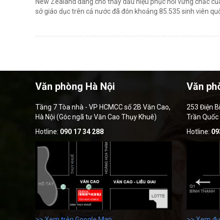
New Zealand đang cho thấy dấu hiệu phục hồi vững chắc của
sở giáo dục trên cả nước đã đón khoảng 85.535 sinh viên quố
Văn phòng Hà Nội
Văn ph
Tầng 7 Tòa nhà - VP HCMCC số 2B Văn Cao,
253 Điện B
Hà Nội (Góc ngã tư Văn Cao Thụy Khuê)
Trần Quốc
Hotline:
090 17 34 288
Hotline:
09
>> Xem trên Google Map
>> Xem đư