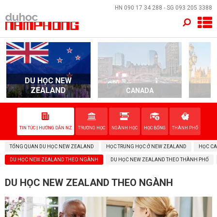
×
HN
090 17 34 288
- SG
093 205 3388
TRANG CHỦ
QUỐC GIA
DU HỌC NEW
EVENTS
ZEALAND
CANADA
DỊCH VỤ
TIN TỨC | HƯỚNG DẪN NZ
TRƯỜNG HỌC
NGÀNH HỌC
HỌC BỔNG
THÀNH PHỐ
VỀ NAM PHONG
TỔNG QUAN DU HỌC NEW ZEALAND
HỌC TRUNG HỌC Ở NEW ZEALAND
HỌC CA
LIÊN HỆ
DU HỌC NEW ZEALAND THEO NGÀNH
DU HỌC NEW ZEALAND THEO THÀNH PHỐ
DU HỌC NEW ZEALAND THEO NGÀNH