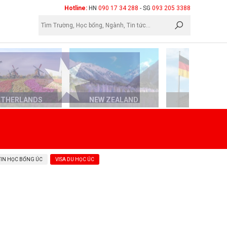
×
Hotline:
HN
090 17 34 288
- SG
093 205 3388
ETHERLANDS
NEW ZEALAND
GERMAN
TIN HỌC BỔNG ÚC
VISA DU HỌC ÚC