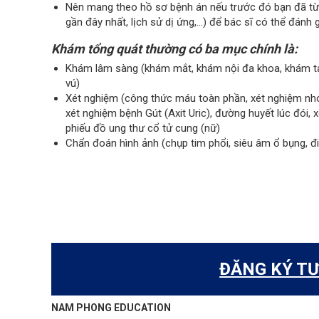
Nên mang theo hồ sơ bệnh án nếu trước đó bạn đã từ
gần đây nhất, lịch sử dị ứng,…) để bác sĩ có thể đánh 
Khám tổng quát thường có ba mục chính là:
Khám lâm sàng (khám mắt, khám nội đa khoa, khám ta
vú)
Xét nghiệm (công thức máu toàn phần, xét nghiệm nh
xét nghiệm bệnh Gút (Axit Uric), đường huyết lúc đói,
phiếu đồ ung thư cổ tử cung (nữ)
Chẩn đoán hình ảnh (chụp tim phổi, siêu âm ổ bụng, điệ
ĐĂNG KÝ TƯ
NAM PHONG EDUCATION