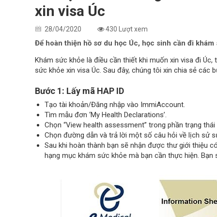
xin visa Úc
28/04/2020
430 Lượt xem
Để hoàn thiện hồ sơ du học Úc, học sinh cần đi khám
Khám sức khỏe là điều cần thiết khi muốn xin visa đi Úc, 
sức khỏe xin visa Úc. Sau đây, chúng tôi xin chia sẻ cá
Bước 1: Lấy mã HAP ID
Tạo tài khoản/Đăng nhập vào ImmiAccount.
Tìm mẫu đơn ‘My Health Declarations’.
Chọn “View health assessment” trong phần trạng thái 
Chọn đường dẫn và trả lời một số câu hỏi về lịch sử s
Sau khi hoàn thành bạn sẽ nhận được thư giới thiệu có
hạng mục khám sức khỏe mà bạn cần thực hiện. Bạn 