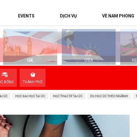
EVENTS
DỊCH VỤ
VỀ NAM PHONG
UK
USA
N
ỌC BỔNG
THÀNH PHỐ
ẠI ÚC
HỌC ĐẠI HỌC TẠI ÚC
HỌC THẠC SỸ TẠI ÚC
DU HỌC ÚC THEO NGÀNH