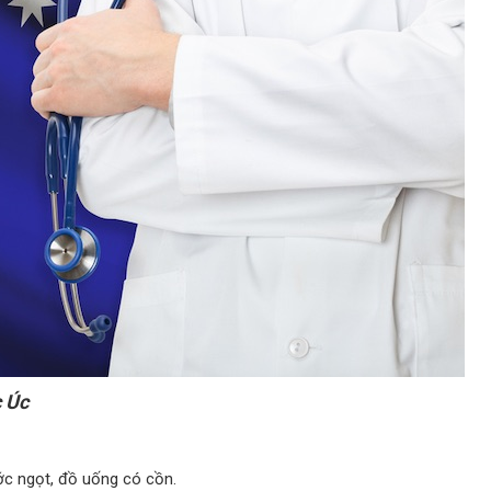
c Úc
ước ngọt, đồ uống có cồn.