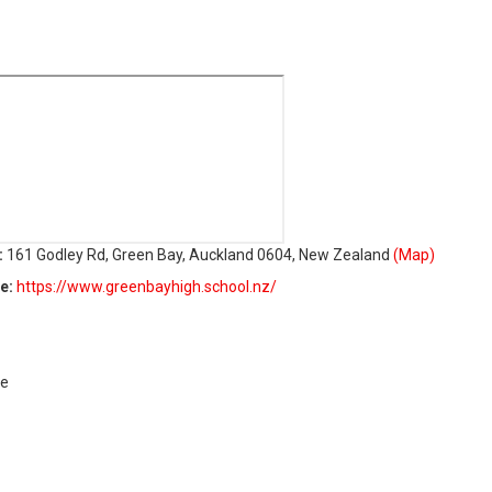
:
161 Godley Rd, Green Bay, Auckland 0604, New Zealand
(Map)
te:
https://www.greenbayhigh.school.nz/
xe