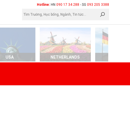
×
Hotline:
HN
090 17 34 288
- SG
093 205 3388
USA
NETHERLANDS
GERMAN