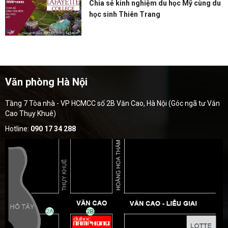
Chia sẻ kinh nghiệm du học Mỹ cùng du
học sinh Thiên Trang
Văn phòng Hà Nội
Tầng 7 Tòa nhà - VP HCMCC số 2B Văn Cao, Hà Nội (Góc ngã tư Văn
Cao Thụy Khuê)
Hotline:
090 17 34 288