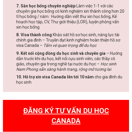
7. Săn học bổng chuyên nghiệp
Làm việc 1-1 với các
chuyên gia học bổng có kinh nghiệm xin thành công hơn 20
tỉ học bổng / năm : Hướng dẫn viết thư xin học bổng, Kế
hoạch học tập, CV, Thư giới thiệu (LOR), luyện phỏng vấn
xin học bổng
8. Visa thành công
Khảo sát hồ sơ học sinh, năng lực tài
chính gia đình – Truyền đạt kinh nghiệm hoàn thiện hồ sơ
visa Canada –
Tấm vé quan trọng để du học
9. Kết nối cộng đồng du học sinh và chuyên gia
– Hướng
dẫn trước khi du học, kết nối cựu sinh viên, các thầy cô
giáo, chuyên gia trong nghề tại nước du học –
Học sinh
Nam Phong sẵn sàng hành trang, rộng mở tương lai
10. Hỗ trợ xin visa Canada lên tới 10 năm
cho gia đình du
học sinh
ĐĂNG KÝ TƯ VẤN DU HỌC
CANADA