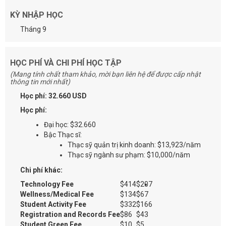
KỲ NHẬP HỌC
Tháng 9
HỌC PHÍ VÀ CHI PHÍ HỌC TẬP
(Mang tính chất tham khảo, mời bạn liên hệ để được cấp nhật
thông tin mới nhất)
Học phí: 32.660 USD
Học phí:
Đại học: $32.660
Bậc Thạc sĩ:
Thạc sỹ quản trị kinh doanh: $13,923/năm
Thạc sỹ ngành sư phạm: $10,000/năm
Chi phí khác:
Technology Fee
$414
$207
Wellness/Medical Fee
$134
$67
Student Activity Fee
$332
$166
Registration and Records Fee
$86
$43
Student Green Fee
$10
$5