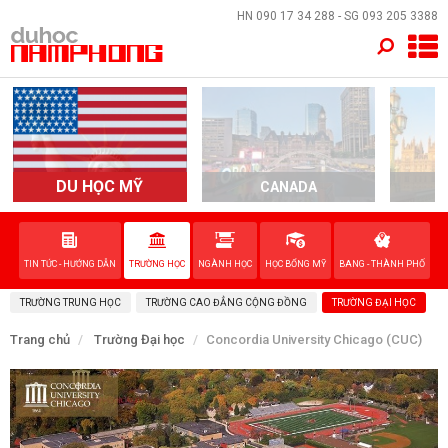
×
HN
090 17 34 288
- SG
093 205 3388
TRANG CHỦ
QUỐC GIA
EVENTS
DU HỌC MỸ
CANADA
DỊCH VỤ
TIN TỨC - HƯỚNG DẪN
TRƯỜNG HỌC
NGÀNH HỌC
HỌC BỔNG MỸ
BANG - THÀNH PHỐ
VỀ NAM PHONG
TRƯỜNG TRUNG HỌC
TRƯỜNG CAO ĐẲNG CỘNG ĐỒNG
TRƯỜNG ĐẠI HỌC
LIÊN HỆ
Trang chủ
Trường Đại học
Concordia University Chicago (CUC)