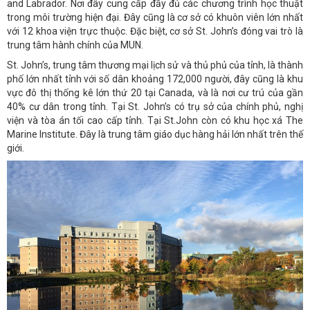
and Labrador. Nơi đây cung cấp đầy đủ các chương trình học thuật
trong môi trường hiện đại. Đây cũng là cơ sở có khuôn viên lớn nhất
với 12 khoa viện trực thuộc. Đặc biệt, cơ sở St. John’s đóng vai trò là
trung tâm hành chính của MUN.
St. John’s, trung tâm thương mại lịch sử và thủ phủ của tỉnh, là thành
phố lớn nhất tỉnh với số dân khoảng 172,000 người, đây cũng là khu
vực đô thị thống kê lớn thứ 20 tại Canada, và là nơi cư trú của gần
40% cư dân trong tỉnh. Tại St. John’s có trụ sở của chính phủ, nghị
viện và tòa án tối cao cấp tỉnh. Tại St.John còn có khu học xá The
Marine Institute. Đây là trung tâm giáo dục hàng hải lớn nhất trên thế
giới.