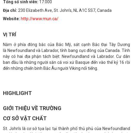
Tổng số sinh viên:
17.000
Địa chỉ:
230 Elizabeth Ave, St. John's, NL A1C 5S7, Canada
Website:
http://www.mun.ca/
VỊ TRÍ
Nằm ở phía đông bắc của Bắc Mỹ, sát cạnh Bắc Đại Tây Dương
là Newfoundland và Labrador, tỉnh bang cực đông của Canada. Tỉnh
này có hai địa phận tách biệt: Newfoundland và Labrador. Cư dân
ban đầu là những người săn cá voi xứ Basque đến vào thế kỷ 16 rồi
đến những chiến binh Bắc Âu người Viking nổi tiếng.
HIGHLIGHT
GIỚI THIỆU VỀ TRƯỜNG
CƠ SỞ VẬT CHẤT
St. John’s là cơ sở tọa lạc tại thành phố thủ phủ của Newfoundland