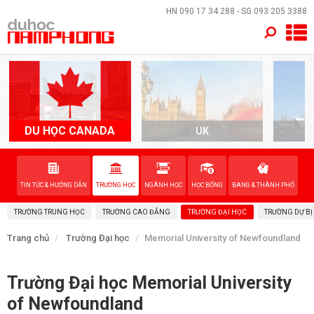
×
HN
090 17 34 288
- SG
093 205 3388
TRANG CHỦ
QUỐC GIA
EVENTS
DU HỌC CANADA
UK
A
DỊCH VỤ
TIN TỨC & HƯỚNG DẪN
TRƯỜNG HỌC
NGÀNH HỌC
HỌC BỔNG
BANG & THÀNH PHỐ
VỀ NAM PHONG
TRƯỜNG TRUNG HỌC
TRƯỜNG CAO ĐẲNG
TRƯỜNG ĐẠI HỌC
TRƯỜNG DỰ BỊ
LIÊN HỆ
Trang chủ
Trường Đại học
Memorial University of Newfoundland
Trường Đại học Memorial University
of Newfoundland