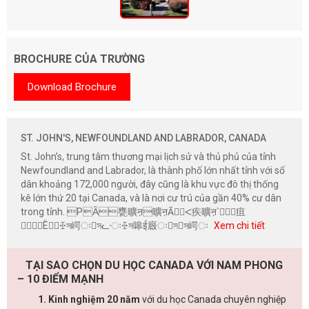
BROCHURE CỦA TRƯỜNG
Download Brochure
ST. JOHN'S, NEWFOUNDLAND AND LABRADOR, CANADA
St. John’s, trung tâm thương mại lịch sử và thủ phủ của tỉnh
Newfoundland and Labrador, là thành phố lớn nhất tỉnh với số
dân khoảng 172,000 người, đây cũng là khu vực đô thị thống
kê lớn thứ 20 tại Canada, và là nơi cư trú của gần 40% cư dân
trong tỉnh. PȀ甕曠ऩ曠ऩĀⵦ疾曠ऩ`疽
Ѐꔀস崿ःসᓧःꔀস嗥ई廄ःসস崿ः
Xem chi tiết
TẠI SAO CHỌN DU HỌC CANADA VỚI NAM PHONG
– 10 ĐIỂM MẠNH
1. Kinh nghiệm 20 năm
với du học Canada chuyên nghiệp