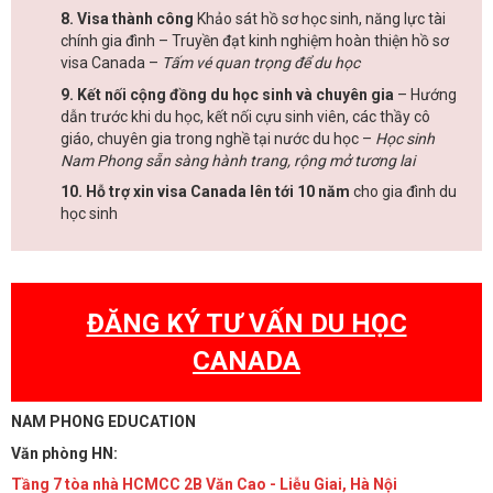
8. Visa thành công
Khảo sát hồ sơ học sinh, năng lực tài
chính gia đình – Truyền đạt kinh nghiệm hoàn thiện hồ sơ
visa Canada –
Tấm vé quan trọng để du học
9. Kết nối cộng đồng du học sinh và chuyên gia
– Hướng
dẫn trước khi du học, kết nối cựu sinh viên, các thầy cô
giáo, chuyên gia trong nghề tại nước du học –
Học sinh
Nam Phong sẵn sàng hành trang, rộng mở tương lai
10. Hỗ trợ xin visa Canada lên tới 10 năm
cho gia đình du
học sinh
ĐĂNG KÝ TƯ VẤN DU HỌC
CANADA
NAM PHONG EDUCATION
Văn phòng HN:
Tầng 7 tòa nhà HCMCC 2B Văn Cao - Liễu Giai, Hà Nội