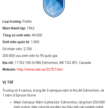
Loại trường:
Public
Năm thành lập:
1962
Tổng số sinh viên:
40.000
Sinh viên quốc tế:
1,900
Số nhân viên: 2,700
200.000 cựu sinh viên từ 95 quốc gia
Địa chỉ:
11762 106 St NW, Edmonton, AB T5G 2R1, Canada
Website:
http://www.nait.ca/32707.htm
VỊ TRÍ
Trường có 4 camus, trong đó 3 campus nằm ở thủ đô Edmonton, và
1 nằm ở Spruce Grove
Main Campus: N
ằm ở phía bắc Edmonton, rộng hơn 250.000
mét vuông. Đây cũng là nơi đào tạo hầu hết các ngành nghề.