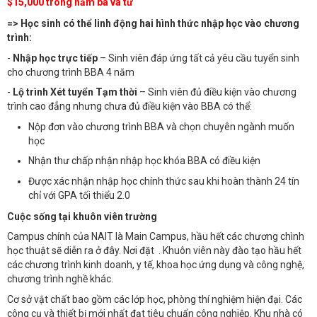
$
15,000 trong năm ba và tư
=> Học sinh có thể linh động hai hình thức nhập học vào chương
trình:
-
Nhập học trực tiếp
– Sinh viên đáp ứng tất cả yêu cầu tuyển sinh
cho chương trình BBA 4 năm
-
Lộ trình Xét tuyển Tạm thời
– Sinh viên đủ điều kiện vào chương
trình cao đẳng nhưng chưa đủ điều kiện vào BBA có thể:
Nộp đơn vào chương trình BBA và chọn chuyên ngành muốn
học
Nhận thư chấp nhận nhập học khóa BBA có điều kiện
Được xác nhận nhập học chính thức sau khi hoàn thành 24 tín
chỉ với GPA tối thiểu 2.0
Cuộc sống tại khuôn viên trường
Campus chính của NAIT là Main Campus, hầu hết các chương chình
học thuật sẽ diễn ra ở đây. Nơi đặt . Khuôn viên này đào tạo hầu hết
các chương trình kinh doanh, y tế, khoa học ứng dụng và công nghệ,
chương trình nghề khác.
Cơ sở vật chất bao gồm các lớp học, phòng thí nghiệm hiện đại. Các
công cụ và thiết bị mới nhất đạt tiêu chuẩn công nghiệp. Khu nhà có