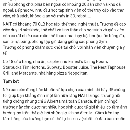
nhiều phòng chờ, phía bên ngoài có khoảng 20 sân chơi và khu dã
ngoại. Để phục vụ nhu cầu học tập sinh viên có thể truy cập vào thư
viện, nhà sách, không gian với máy in 3D, robot ....
NAIT có khoảng 70 CLB học tập, thể thao, nghệ thuật. Trường đề cao
việc duy trì sức khỏe, thể chất và tinh thần cho học sinh và giáo viên
nên có rất nhiều các môn thể thao như chạy bộ, bơi lội, sân bóng đá,
sân trượt băng, phòng tập giữ dáng giống các phòng Gym.
Trường có phòng khám sức khỏe tại chỗ, với nhân viên chuyên gia y
tế.
Có 18 cửa hàng, nhà ăn, cà phê như Ernest's Dining Room,
Starbucks,Tim Hortons, Subway, Booster Juice, The Nest Taphouse
Grill, and Mercante, nhà hàng pizza Neopolitan.
Tạm kết
Nếu bạn còn đang băn khoăn về lựa chọn của mình thì hãy để chúng
tôi giúp bạn khẳng định một lần nữa rằng
NAIT
là ngôi trường nổi
tiếng không những chỉ ở Alberta mà toàn Canada, thậm chí ngôi
trường này còn được rất nhiều học sinh quốc tế giới thiệu, có tầm ảnh
hưởng lớn trên thế giới bởi những lợi ích nó đem lại. Cầm trên tay
tấm bằng của trường bạn có thể tự tin xin việc bất cứ đâu bạn muốn.