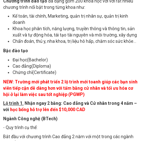
Chương trình đào tạo
đa dạng gồm 200 khóa học với với rất nhiều
chương trình nổi bật trong từng khoa như:
Kế toán, tài chính, Marketing, quản trị nhân sự, quản trị kinh
doanh
Khoa học phân tích, năng lượng, truyền thông và thông tin, sản
xuất và tự động hóa, tái tạo tài nguyên và môi trường, xây dựng
Chẩn đoán, thú y, nha khoa, trị liệu hô hấp, chăm sóc sức khỏe...
Bậc đào tạo
Đại học(Bachelor)
Cao đẳng(Diploma)
Chứng chỉ(Certificate)
NEW: Trường mới phát triển 2 lộ trình mới toanh giúp các bạn sinh
viên tiếp cận dễ dàng hơn với tấm bằng cử nhân và tối ưu hóa cơ
hội ở lại làm việc sau tốt nghiệp (PGWP)
Lộ trình 1.
Nhận ngay 2 bằng: Cao đẳng và Cử nhân trong 4 năm –
với
học bổng hỗ trợ lên đến $10,000 CAD
Ngành Công nghệ (BTech)
- Quy trình cụ thể:
Bắt đầu với chương trình Cao đẳng 2 năm với một trong các ngành