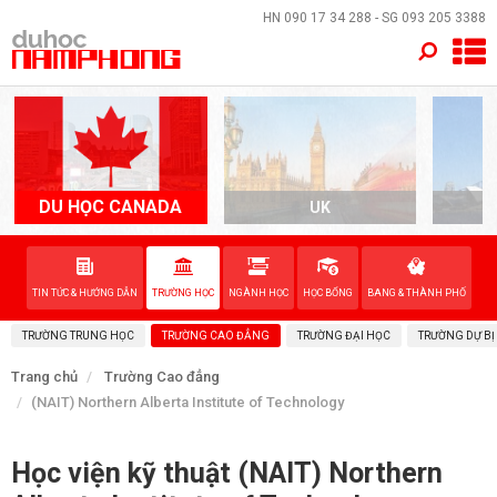
×
HN
090 17 34 288
- SG
093 205 3388
TRANG CHỦ
QUỐC GIA
EVENTS
DU HỌC CANADA
UK
A
DỊCH VỤ
TIN TỨC & HƯỚNG DẪN
TRƯỜNG HỌC
NGÀNH HỌC
HỌC BỔNG
BANG & THÀNH PHỐ
VỀ NAM PHONG
TRƯỜNG TRUNG HỌC
TRƯỜNG CAO ĐẲNG
TRƯỜNG ĐẠI HỌC
TRƯỜNG DỰ BỊ
LIÊN HỆ
Trang chủ
Trường Cao đẳng
(NAIT) Northern Alberta Institute of Technology
Học viện kỹ thuật (NAIT) Northern