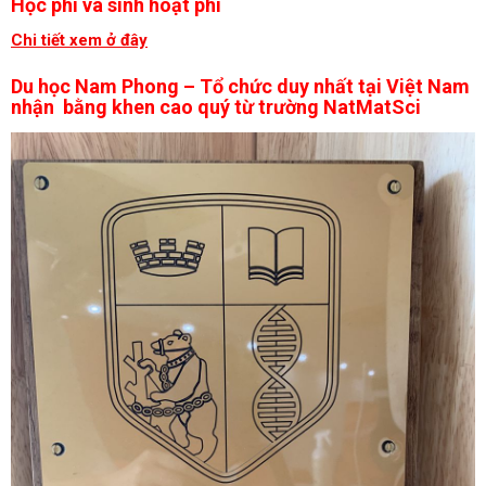
Học phí và sinh hoạt phí
Chi tiết xem ở đây
Du học Nam Phong – Tổ chức duy nhất tại Việt Nam
nhận bằng khen cao quý từ trường NatMatSci