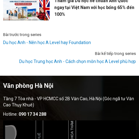
Tham gia Du học hè chuẩn Anh Quốc
ngay tại Việt Nam với học bổng 65% đến
100%
Bài trước trong series
Du học Anh - Nên học A Level hay Foundation
Bài kế tiếp trong series
Du học Trung học Anh - Cách chọn môn học A Level phù hợp
Văn phòng Hà Nội
Tầng 7 Tòa nhà - VP HCMCC số 2B Văn Cao, Hà Nội (Góc ngã tư Văn
Cao Thụy Khuê)
Hotline:
090 17 34 288