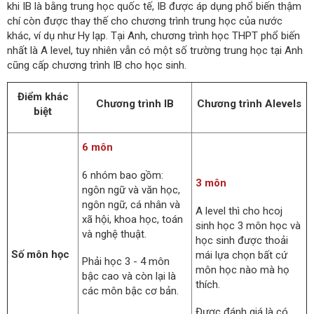
khi IB là bằng trung học quốc tế, IB được áp dụng phổ biến thậm
chí còn được thay thế cho chương trình trung học của nước
khác, ví dụ như Hy lạp. Tại Anh, chương trình học THPT phổ biến
nhất là A level, tuy nhiên vẫn có một số trường trung học tại Anh
cũng cấp chương trình IB cho học sinh.
Điểm khác
Chương trình IB
Chương trình Alevels
biệt
6 môn
6 nhóm bao gồm:
3 môn
ngôn ngữ và văn học,
ngôn ngữ, cá nhân và
A level thì cho hcoj
xã hội, khoa học, toán
sinh học 3 môn học và
và nghệ thuật.
học sinh được thoải
Số môn học
mái lựa chọn bất cứ
Phải học 3 - 4 môn
môn học nào mà họ
bậc cao và còn lại là
thích.
các môn bậc cơ bản.
Được đánh giá là có