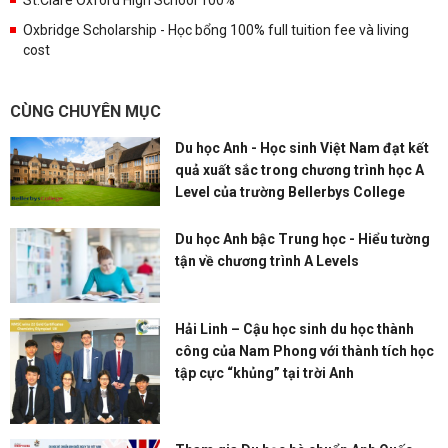
St.Clare Oxford High School 100%
Oxbridge Scholarship - Học bổng 100% full tuition fee và living
cost
CÙNG CHUYÊN MỤC
Du học Anh - Học sinh Việt Nam đạt kết
quả xuất sắc trong chương trình học A
Level của trường Bellerbys College
Du học Anh bậc Trung học - Hiểu tường
tận về chương trình A Levels
Hải Linh – Cậu học sinh du học thành
công của Nam Phong với thành tích học
tập cực “khủng” tại trời Anh