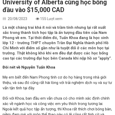
University of Alberta cùng học bổng
đầu vào $15,000 CAD
20/08/2023
155 Lượt xem
Là một chàng trai khá ít nói và trầm tính nhưng lại rất xuất
sắc trong thành tích học tập là ấn tượng đầu tiên của Nam
Phong về em. Tại thời điểm đó, Tuấn Khoa đang là học sinh
lớp 12 - trường THPT chuyên Trần Đại Nghĩa thành phố Hồ
Chí Minh với điểm số gần như là tuyệt đối ở các môn học tại
trường. Thật không khó khi em đều đạt được các học bổng
cao tại các trường đại học bên Canada khi nộp hồ sơ “apply”.
Đôi nét về Nguyễn Tuấn Khoa
Mẹ em biết đến Nam Phong tình cơ do họ hàng trong nhà giới
thiệu, và sau đó cũng rất hài lòng với trải nghiệm dịch vụ và sự tư
vấn tận tình tại đây.
Đối với Khoa, ban đầu em vẫn chưa có cho mình xác định chính
xác về ngành học và công việc em yêu thích trong tương lai.
Ngoài kết quả học tập ấn tượng, thì Khoa rất thích chơi bóng bàn,
niềm đam mê với môn thể thao này có lẽ cũng rất tình cờ và