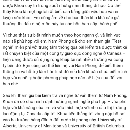
được Khoa duy trì trong suốt những năm tháng đi học. Có thể
thấy Khoa là một người rất biết cân bằng giữa việc học và rèn
luyện sức khỏe. Em cũng ẵm về cho bản thân kha khá các giải
thưởng thi đấu ở bộ môn này tại các hội thao cấp thành phố.
Vì chưa thật sự biết mình muốn theo học ngành gì, và lĩnh vực
nào sẽ phù hợp với em, Nam Phong đã cho em tham gia “Test
nghề” miễn phí với trung tâm thông qua bài kiểm tra được thiết kế
rất chuyên biệt của một công ty giáo dục công nghệ ở Canada –
hiện đang được sử dụng rộng khắp tại rất nhiều trường và công
ty bên đó. Bạn cũng có thể liên hệ với Nam Phong để biết thêm
thông tin và hỗ trợ làm bài Test đó nếu băn khoăn chưa biết mình
hợp với nghề gì hoặc phương pháp học nào sẽ hiệu quả đối với
bạn nhé.
Sau khi tham gia bài kiểm tra và nghe tư vấn thêm từ Nam Phong,
Khoa đã có cho mình định hướng ngành nghề phù hợp – vừa phù
hợp với khả năng của em và vừa thích hợp với nhu cầu thị trường
lao động tại Canada sắp tới. Khoa tiến thẳng tới vòng nộp hồ sơ
vào ba trường hàng đầu ở đất nước lá phong này: University of
Alberta, University of Manitoba và University of British Columbia.