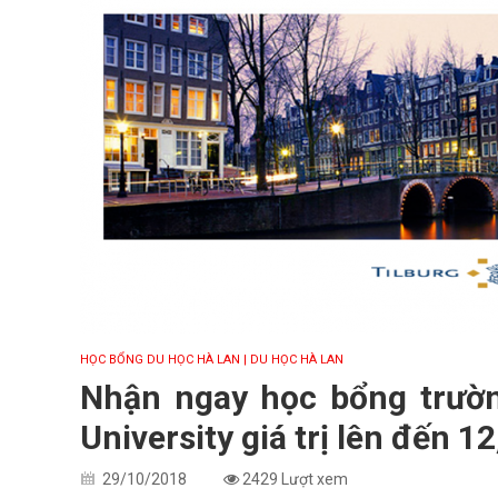
HỌC BỔNG DU HỌC HÀ LAN
| DU HỌC HÀ LAN
Nhận ngay học bổng trườn
University giá trị lên đến 
29/10/2018
2429 Lượt xem