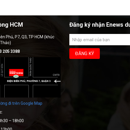
òng HCM
Đăng ký nhận Enews d
iên Phủ, P7, Q3, TP HCM (khúc
 Thảo)
3 205 3388
ờng đi trên Google Map
c:
8h30 – 18h00
– 12h00