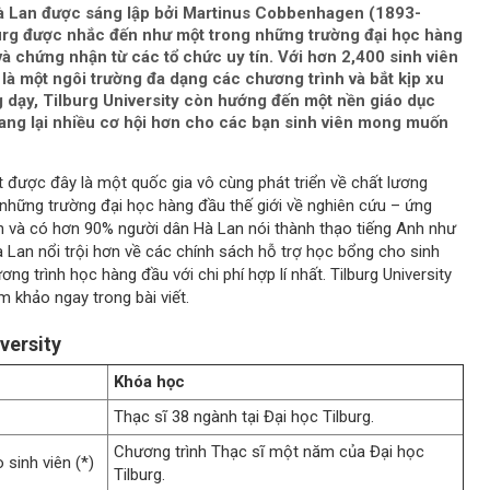
a Hà Lan được sáng lập bởi Martinus Cobbenhagen (1893-
burg được nhắc đến như một trong những trường đại học hàng
à chứng nhận từ các tổ chức uy tín. Với hơn 2,400 sinh viên
g là một ngôi trường đa dạng các chương trình và bắt kịp xu
g dạy, Tilburg University còn hướng đến một nền giáo dục
mang lại nhiều cơ hội hơn cho các bạn sinh viên mong muốn
t được đây là một quốc gia vô cùng phát triển về chất lương
những trường đại học hàng đầu thế giới về nghiên cứu – ứng
h và có hơn 90% người dân Hà Lan nói thành thạo tiếng Anh như
à Lan nổi trội hơn về các chính sách hỗ trợ học bổng cho sinh
g trình học hàng đầu với chi phí hợp lí nhất. Tilburg University
m khảo ngay trong bài viết.
versity
Khóa học
Thạc sĩ 38 ngành tại Đại học Tilburg.
Chương trình Thạc sĩ một năm của Đại học
sinh viên (*)
Tilburg.