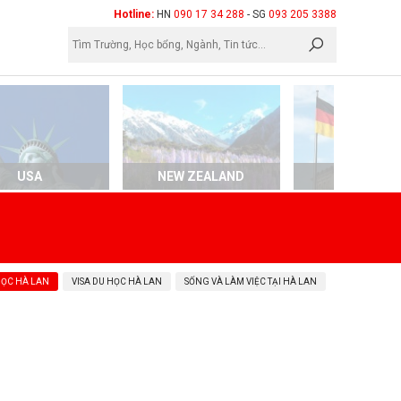
×
Hotline:
HN
090 17 34 288
- SG
093 205 3388
USA
NEW ZEALAND
GERMAN
HỌC HÀ LAN
VISA DU HỌC HÀ LAN
SỐNG VÀ LÀM VIỆC TẠI HÀ LAN