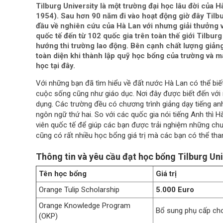
Tilburg University là một trường đại học lâu đời củ
1954). Sau hơn 90 năm đi vào hoạt động giờ đây Til
đầu về nghiên cứu của Hà Lan với nhưng giải thưởng v
quốc tế đến từ 102 quốc gia trên toàn thế giới Tilbur
hướng thi trường lao động. Bên cạnh chất lượng giản
toàn diện khi thành lập quỹ học bổng của trường và 
học tại đây.
Với những bạn đã tìm hiểu về đất nước Hà Lan có thể biế
cuộc sống cũng như giáo dục. Nơi đây được biết đến với 
dụng. Các trường đều có chương trình giảng dạy tiếng an
ngôn ngữ thứ hai. So với các quốc gia nói tiếng Anh thì H
viên quốc tế để giúp các bạn được trải nghiệm những chươn
cũng có rất nhiều học bổng giá trị mà các bạn có thể tha
Thông tin và yêu cầu đạt học bổng Tilburg Uni
Tên học bổng
Giá trị
Orange Tulip Scholarship
5.000 Euro
Orange Knowledge Program
Bổ sung phụ cấp cho 
(OKP)