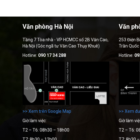
Văn phòng Hà Nội
Văn ph
Tầng 7 Tòa nhà - VP HCMCC số 2B Văn Cao,
253 Điện B
Hà Nội (Góc ngã tư Văn Cao Thụy Khuê)
Trần Quốc
Hotline:
090 17 34 288
Hotline:
09
>> Xem trên Google Map
>> Xem đư
Giờ làm việc:
Giờ làm việ
T2 – T6: 08h30 – 18h00
T2 – T6: 0
T7: 8h30 – 12h00
T7: 8h30 