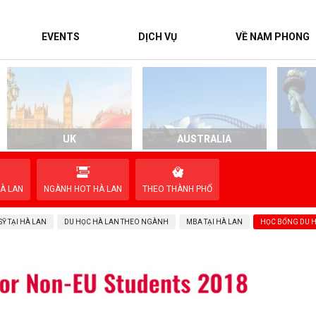
EVENTS
DỊCH VỤ
VỀ NAM PHONG
UK
AUSTRALIA
À LAN
NGÀNH HOT HÀ LAN
THEO THÀNH PHỐ
Ỹ TẠI HÀ LAN
DU HỌC HÀ LAN THEO NGÀNH
MBA TẠI HÀ LAN
HỌC BỔNG DU 