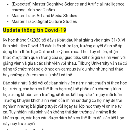
(Expected) Master Cognitive Science and Artificial Intelligence:
chương trình học 2 năm
Master Track Art and Media Studies
Master Track Digital Culture Studies
Update thông tin Covid-19
Kỳ học tháng 9/2020 tới đây sẽ bắt đầu khai giảng vào ngày 31/8. Vì
tình hình dịch Covid-19 diễn biến phức tạp, trường quyết định sẽ áp
dụng hình thức học Online cho kỳ học mùa Thu. Tuy nhiên, nhận
thức được tầm quan trọng của sự giao tiếp, kết nối giữa sinh viên với
giảng viên và giữa các sinh viên với nhau, Tilburg University vẫn sẽ cố
gắng tổ chức một số giờ học on-campus (ví dụ như những hội thảo
hay những giờ seminars,..) nhất có thể.
Đặc biệt nhất là đối với các bạn sinh viên năm nhất chuẩn bị theo học
tại trường, các bạn có thể theo học một số phần của chương trình
học trong khuôn viên trường, sẽ được kết hợp vào 1 ngày mỗi tuần.
Trường khuyến khích sinh viên của mình sử dụng cơ hội này để trải
nghiệm những bài giảng tuyệt vời ngay tại lớp học thay vì online từ
xa. Tuy nhiên, nếu sinh viên không thể đến trường vì những lí do
khách quan, các bạn vẫn được đảm bảo có thể theo dõi các tiết học
này này trực tuyến.