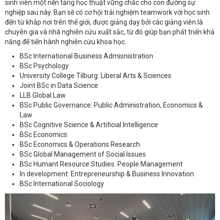
sinh viên một nền tảng học thuật vững chắc cho con đường sự
nghiệp sau này. Bạn sẽ có cơ hội trải nghiệm teamwork với học sinh
đến từ khắp nơi trên thế giới, được giảng dạy bởi các giảng viên là
chuyên gia và nhà nghiên cứu xuất sắc, từ đó giúp bạn phát triển khả
năng để tiến hành nghiên cứu khoa học.
BSc International Business Admisnistration
BSc Psychology
University College Tilburg: Liberal Arts & Sciences
Joint BSc in Data Science
LLB Global Law
BSc Public Governance: Public Administration, Economics &
Law
BSc Cognitive Science & Artificial Intelligence
BSc Economics
BSc Economics & Operations Research
BSc Global Management of Social Issues
BSc Humant Resource Studies: People Management
In development: Entrepreneurship & Business Innovation
BSc International Sociology