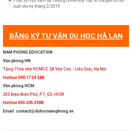
Thạc sỹ một năm tại Tilburg University Top 50 thế giới cơ hội
cuối cho kỳ tháng 2/2019
ĐĂNG KÝ TƯ VẤN DU HỌC HÀ LAN
NAM PHONG EDUCATION
Văn phòng HN:
Tầng 7 tòa nhà HCMCC 2B Văn Cao - Liễu Giai, Hà Nội
Hotline 090 17 34 288
Văn phòng HCM:
253 Điện Biên Phủ, P7, Q3, HCM
Hotline 093 205 3388
Email: contact@duhocnamphong.vn