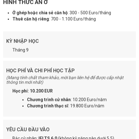
HÌNH THỨC ĂN Ở
Ở ghép hoặc chia sẻ căn hộ
: 300 - 500 Euro/tháng
Thuê căn hộ riêng
: 700 - 1.100 Euro/tháng
KỲ NHẬP HỌC
Tháng 9
HỌC PHÍ VÀ CHI PHÍ HỌC TẬP
(Mang tính chất tham khảo, mời bạn liên hệ để được cấp nhật
thông tin mới nhất)
Học phí: 10.200 EUR
Chương trình cử nhân
: 10.200 Euro/năm
Chương trình thạc sĩ
: 19.800 Euro/năm
YÊU CẦU ĐẦU VÀO
Bậc cử nhân:
IELTS 6.0
(không kỹ năng nào dưới 5.5)