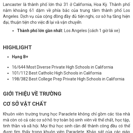
Lancaster là thành phố lớn thứ 31 ở California, Hoa Kỳ. Thành phố
nằm khoảng 61 dặm về phía bắc của trung tâm thành phố Los
Angeles. Dịch vụ của cộng đồng đầy đủ tiện nghi, cơ sở hạ tầng hiện
đại, thuận tiện cho việc đi lại và vận chuyển.
Thành phố lớn gần nhất:
Los Angeles (cách 1 giờ lái xe)
HIGHLIGHT
Hạng B+
16/644 Most Diverse Private High Schools in California
101/112 Best Catholic High Schools in California
198/382 Best College Prep Private High Schools in California
GIỚI THIỆU VỀ TRƯỜNG
CƠ SỞ VẬT CHẤT
Khuôn viên trường trung học Paraclete không chỉ gồm các tòa nhà
mà còn có cả c
ác cơ sở hỗ trợ toàn bộ sinh viên về thể chất, học tập,
tinh thần và xã hội.
Mọi thứ học sinh cần để thành công đều có thể
được tìm thấy trong khuôn viên Paraclete. Khảo sát của các giáo