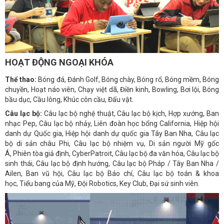
HOẠT ĐỘNG NGOẠI KHÓA
Thể thao:
Bóng đá, Đánh
Golf,
Bóng chày,
Bóng rổ,
Bóng mềm, Bóng
chuyền, Hoạt náo viên, Chạy việt dã, Điền kinh,
Bowling, Bơi lội, Bóng
bầu dục, Cầu lông, Khúc côn cầu, Đấu vật.
Câu lạc bộ:
Câu lạc bộ nghệ thuật,
Câu lạc bộ kịch,
Hợp xướng,
Ban
nhạc Pep, Câu lạc bộ nhảy,
Liên đoàn học bổng California,
Hiệp hội
danh dự Quốc gia, Hiệp hội danh dự quốc gia Tây Ban Nha,
Câu lạc
bộ di sản châu Phi,
Câu lạc bộ nhiệm vụ,
Di sản người Mỹ gốc
Á,
Phiên tòa giả định,
CyberPatroit,
Câu lạc bộ đa văn hóa,
Câu lạc bộ
sinh thái,
Câu lạc bộ định hướng,
Câu lạc bộ Pháp / Tây Ban Nha /
Ailen,
Ban vũ hội, Câu lạc bộ
Báo chí,
Câu lạc bộ toán & khoa
học,
Tiểu bang của Mỹ,
Đội Robotics,
Key Club,
Đại sứ sinh viên.