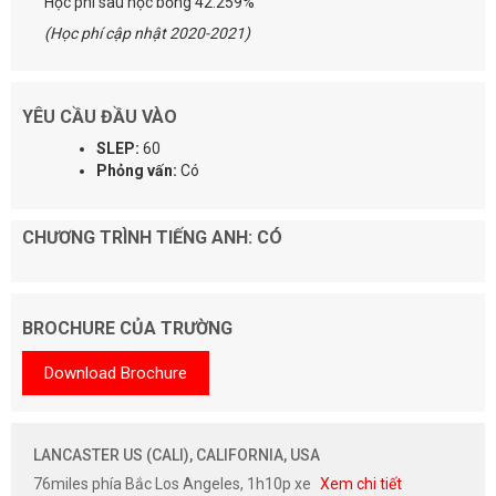
Học phí sau học bổng 42.259%
(Học phí cập nhật 2020-2021)
YÊU CẦU ĐẦU VÀO
SLEP:
60
Phỏng vấn:
Có
CHƯƠNG TRÌNH TIẾNG ANH: CÓ
BROCHURE CỦA TRƯỜNG
Download Brochure
LANCASTER US (CALI), CALIFORNIA, USA
76miles phía Bắc Los Angeles, 1h10p xe
Xem chi tiết