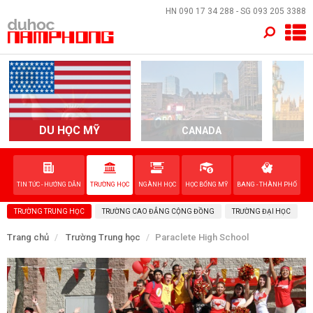
×
HN
090 17 34 288
- SG
093 205 3388
TRANG CHỦ
QUỐC GIA
EVENTS
DU HỌC MỸ
CANADA
DỊCH VỤ
TIN TỨC - HƯỚNG DẪN
TRƯỜNG HỌC
NGÀNH HỌC
HỌC BỔNG MỸ
BANG - THÀNH PHỐ
VỀ NAM PHONG
TRƯỜNG TRUNG HỌC
TRƯỜNG CAO ĐẲNG CỘNG ĐỒNG
TRƯỜNG ĐẠI HỌC
LIÊN HỆ
Trang chủ
Trường Trung học
Paraclete High School