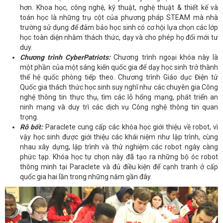
hơn.
Khoa học, công nghệ, kỹ thuật, nghệ thuật & thiết kế và
toán học là những trụ cột của phương pháp STEAM mà nhà
trường sử dụng để đảm bảo học sinh có cơ hội lựa chọn các lớp
học toàn diện nhằm thách thức, dạy và cho phép họ đổi mới tư
duy.
Chương trình CyberPatriots:
Chương trình ngoại khóa này là
một phần của một sáng kiến ​​quốc gia để dạy học sinh trở thành
thế hệ quốc phòng tiếp theo. Chương trình Giáo dục Điện tử
Quốc gia thách thức học sinh suy nghĩ như các chuyên gia Công
nghệ thông tin thực thụ, tìm các lỗ hổng mạng, phát triển an
ninh mạng và duy trì các dịch vụ Công nghệ thông tin quan
trọng.
Rô bốt:
Paraclete cung cấp các khóa học giới thiệu về robot, vì
vậy học sinh được giới thiệu các khái niệm như lập trình, cùng
nhau xây dựng, lập trình và thử nghiệm các robot ngày càng
phức tạp.
Khóa học tự chọn này đã tạo ra những bộ óc robot
thông minh tại Paraclete và đủ điều kiện để cạnh tranh ở cấp
quốc gia hai lần trong những năm gần đây.