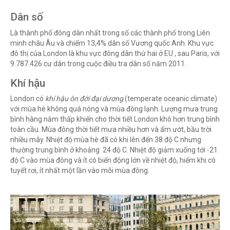
Dân số
Là thành phố đông dân nhất trong số các thành phố trong Liên
minh châu Âu
và chiếm 13,4% dân số Vương quốc Anh. Khu vực
đô thị của London là khu vực đông dân thứ hai ở EU , sau Paris, với
9.787.426 cư dân trong cuộc điều tra dân số năm 2011.
Khí hậu
London có
khí hậu ôn đới đại dương
(temperate oceanic climate)
với mùa hè không quá nóng và mùa đông lạnh. Lượng mưa trung
bình hàng năm thấp khiến cho thời tiết London khô hơn trung bình
toàn cầu. Mùa đông thời tiết mưa nhiều hơn và ẩm ướt, bầu trời
nhiều mây. Nhiệt độ mùa hè đã có khi lên đến 38 độ C nhưng
thường trung bình ở khoảng 24 độ C. Nhiệt độ giảm xuống tới -21
độ C vào mùa đông và ít có biến động lớn về nhiệt độ, hiếm khi có
tuyết rơi, ít nhất một lần vào mỗi mùa đông.