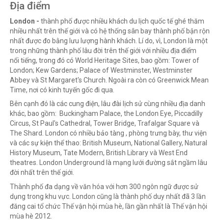
Địa điểm
London -
thành phố được nhiều khách du lịch quốc tế ghé thăm
nhiều nhất trên thế giới
và có hệ thống sân bay thành phố bận rộn
nhất được đo bằng lưu lượng hành khách. Lí do, vì,
London là một
trong những thành phố lâu đời trên thế giới với nhiều địa điểm
nổi tiếng, trong đó có
World Heritage Sites, bao gồm: Tower of
London; Kew Gardens; Palace of Westminster, Westminster
Abbey và St Margaret's Church. Ngoài ra còn có Greenwick Mean
Time, nơi có kinh tuyến gốc đi qua.
Bên cạnh đó là các cung điện, lâu đài lịch sử cùng nhiều địa danh
khác, bao gồm:
Buckingham Palace, the London Eye, Piccadilly
Circus, St Paul's Cathedral, Tower Bridge, Trafalgar Square và
The Shard. London có nhiều bảo tàng , phòng trưng bày, thư viện
và các sự kiện thể thao: British Museum, National Gallery, Natural
History Museum, Tate Modern, British Library và West End
theatres.
London Underground là mạng lưới đường sắt ngầm lâu
đời nhất trên thế giới.
Thành phố đa dạng về văn hóa với hơn 300 ngôn ngữ được sử
dụng trong khu vực. London cũng là thành phố duy nhất đã 3 lần
đăng cai tổ chức Thế vận hội mùa hè, lần gần nhất là Thế vận hội
mùa hè 2012.