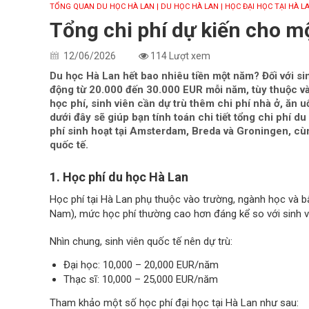
TỔNG QUAN DU HỌC HÀ LAN
| DU HỌC HÀ LAN
| HỌC ĐẠI HỌC TẠI HÀ L
Tổng chi phí dự kiến cho 
12/06/2026
114 Lượt xem
Du học Hà Lan hết bao nhiêu tiền một năm? Đối với si
động từ 20.000 đến 30.000 EUR mỗi năm, tùy thuộc và
học phí, sinh viên cần dự trù thêm chi phí nhà ở, ăn u
dưới đây sẽ giúp bạn tính toán chi tiết tổng chi phí 
phí sinh hoạt tại Amsterdam, Breda và Groningen, cù
quốc tế.
1. Học phí du học Hà Lan
Học phí tại Hà Lan phụ thuộc vào trường, ngành học và bậ
Nam), mức học phí thường cao hơn đáng kể so với sinh v
Nhìn chung, sinh viên quốc tế nên dự trù:
Đại học: 10,000 – 20,000 EUR/năm
Thạc sĩ: 10,000 – 25,000 EUR/năm
Tham khảo một số học phí đại học tại Hà Lan như sau: