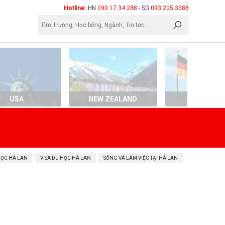
×
Hotline:
HN
090 17 34 288
- SG
093 205 3388
USA
NEW ZEALAND
GERMAN
HỌC HÀ LAN
VISA DU HỌC HÀ LAN
SỐNG VÀ LÀM VIỆC TẠI HÀ LAN