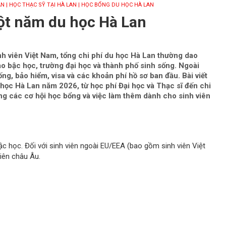
AN
| HỌC THẠC SỸ TẠI HÀ LAN
| HỌC BỔNG DU HỌC HÀ LAN
một năm du học Hà Lan
nh viên Việt Nam, tổng chi phí du học Hà Lan thường dao
o bậc học, trường đại học và thành phố sinh sống. Ngoài
ống, bảo hiểm, visa và các khoản phí hồ sơ ban đầu. Bài viết
du học Hà Lan năm 2026, từ học phí Đại học và Thạc sĩ đến chi
ng các cơ hội học bổng và việc làm thêm dành cho sinh viên
c học. Đối với sinh viên ngoài EU/EEA (bao gồm sinh viên Việt
iên châu Âu.