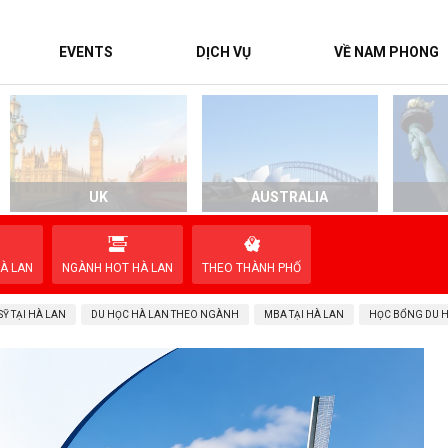
EVENTS
DỊCH VỤ
VỀ NAM PHONG
UK
AUSTRALIA
À LAN
NGÀNH HOT HÀ LAN
THEO THÀNH PHỐ
Ỹ TẠI HÀ LAN
DU HỌC HÀ LAN THEO NGÀNH
MBA TẠI HÀ LAN
HỌC BỔNG DU 