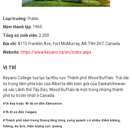
Loại trường:
Public
Năm thành lập:
1965
Tổng số sinh viên:
2.200
Địa chỉ:
8115 Franklin Ave, Fort McMurray, AB T9H 2H7, Canada
Website:
https://www.keyano.ca/en/index.aspx
VỊ TRÍ
Keyano College tọa lạc tại Khu vực Thành phố Wood Buffalo. Trải dài
từ trung tâm phía bắc của Alberta đến biên giới của Saskatchewan
và các Lãnh thổ Tây Bắc, Wood Buffalo là một trong những thành
phố tự trị lớn nhất ở Canada.
#1h bay hoặc 4h lái xe đến Edmonton
#7h đi xe đến Calgary
#Thành phố nằm trong thung lũng rừng, xung quanh có nhiều điểm biking,
hiking, du lịch, hiện tượng cực quang