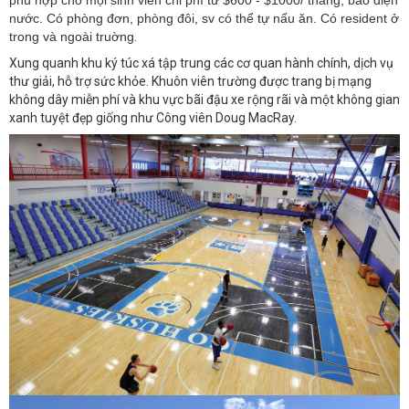
phù hợp cho mọi sinh viên chi phí từ $600 - $1000/ tháng, bao điện
nước. Có phòng đơn, phòng đôi, sv có thể tự nấu ăn. Có resident ở
trong và ngoài truờng
.
Xung quanh khu ký túc xá tập trung các cơ quan hành chính, dịch vụ
thư giải, hỗ trợ sức khỏe. Khuôn viên trường được trang bị mạng
không dây miễn phí và khu vực bãi đậu xe rộng rãi và một không gian
xanh tuyệt đẹp giống như Công viên Doug MacRay.