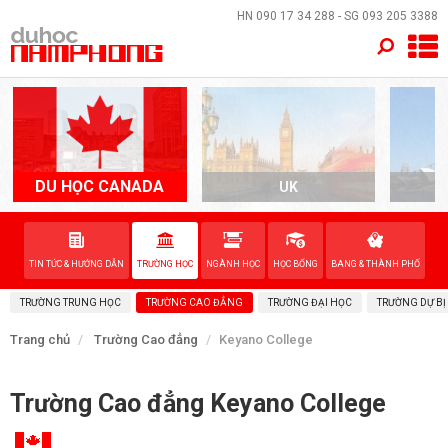
×
HN
090 17 34 288
- SG
093 205 3388
TRANG CHỦ
QUỐC GIA
EVENTS
DU HỌC CANADA
UK
A
DỊCH VỤ
TIN TỨC & HƯỚNG DẪN
TRƯỜNG HỌC
NGÀNH HỌC
HỌC BỔNG
BANG & THÀNH PHỐ
VỀ NAM PHONG
TRƯỜNG TRUNG HỌC
TRƯỜNG CAO ĐẲNG
TRƯỜNG ĐẠI HỌC
TRƯỜNG DỰ BỊ
LIÊN HỆ
Trang chủ
Trường Cao đẳng
Keyano College
Trường Cao đẳng Keyano College