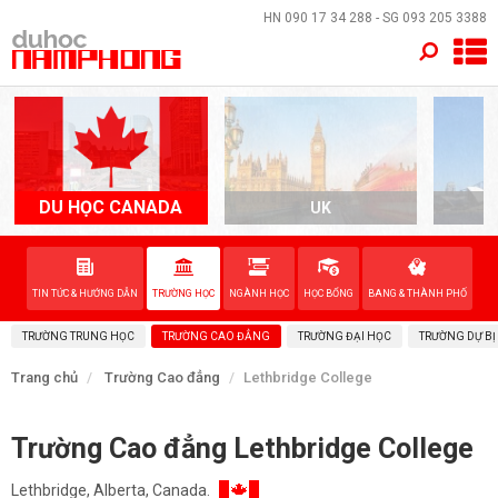
×
HN
090 17 34 288
- SG
093 205 3388
TRANG CHỦ
QUỐC GIA
EVENTS
DU HỌC CANADA
UK
A
DỊCH VỤ
TIN TỨC & HƯỚNG DẪN
TRƯỜNG HỌC
NGÀNH HỌC
HỌC BỔNG
BANG & THÀNH PHỐ
VỀ NAM PHONG
TRƯỜNG TRUNG HỌC
TRƯỜNG CAO ĐẲNG
TRƯỜNG ĐẠI HỌC
TRƯỜNG DỰ BỊ
LIÊN HỆ
Trang chủ
Trường Cao đẳng
Lethbridge College
Trường Cao đẳng Lethbridge College
Lethbridge, Alberta, Canada.