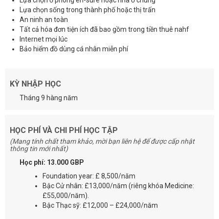
Lựa chọn ở phòng en-sure hoặc nhà ở chung
Lựa chọn sống trong thành phố hoặc thị trấn
An ninh an toàn
Tất cả hóa đơn tiện ích đã bao gồm trong tiền thuê nahf
Internet mọi lúc
Bảo hiểm đồ dùng cá nhân miễn phí
KỲ NHẬP HỌC
Tháng 9 hàng năm
HỌC PHÍ VÀ CHI PHÍ HỌC TẬP
(Mang tính chất tham khảo, mời bạn liên hệ để được cấp nhật
thông tin mới nhất)
Học phí: 13.000 GBP
Foundation year: £ 8,500/năm
Bậc Cử nhân: £13,000/năm (riêng khóa Medicine:
£55,000/năm).
Bậc Thạc sỹ: £12,000 – £24,000/năm