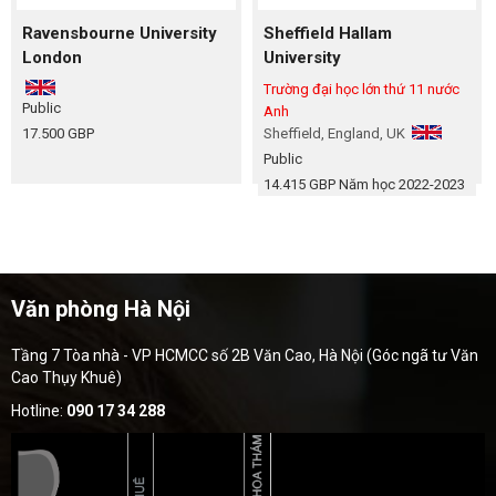
Ravensbourne University
Sheffield Hallam
London
University
Trường đại học lớn thứ 11 nước
Public
Anh
17.500 GBP
Sheffield, England, UK
Public
14.415 GBP
Năm học 2022-2023
Văn phòng Hà Nội
Tầng 7 Tòa nhà - VP HCMCC số 2B Văn Cao, Hà Nội (Góc ngã tư Văn
Cao Thụy Khuê)
Hotline:
090 17 34 288