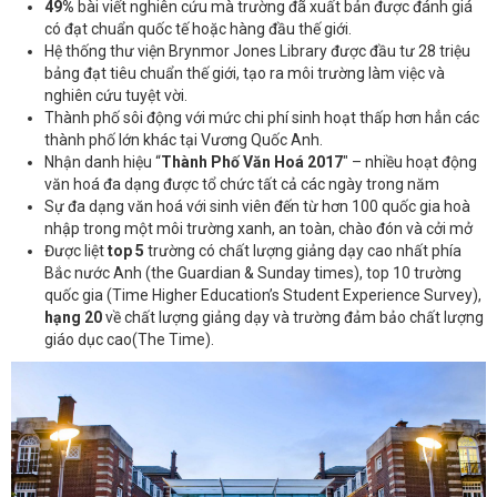
49%
bài viết nghiên cứu mà trường đã xuất bản được đánh giá
có đạt chuẩn quốc tế hoặc hàng đầu thế giới.
Hệ thống thư viện Brynmor Jones Library được đầu tư 28 triệu
bảng đạt tiêu chuẩn thế giới, tạo ra môi trường làm việc và
nghiên cứu tuyệt vời.
Thành phố sôi động với mức chi phí sinh hoạt thấp hơn hẳn các
thành phố lớn khác tại Vương Quốc Anh.
Nhận danh hiệu “
Thành Phố Văn Hoá 2017
″ – nhiều hoạt động
văn hoá đa dạng được tổ chức tất cả các ngày trong năm
Sự đa dạng văn hoá với sinh viên đến từ hơn 100 quốc gia hoà
nhập trong một môi trường xanh, an toàn, chào đón và cởi mở
Được liệt
top 5
trường có chất lượng giảng dạy cao nhất phía
Bắc nước Anh (the Guardian & Sunday times), top 10 trường
quốc gia (Time Higher Education’s Student Experience Survey),
hạng 20
về chất lượng giảng dạy và trường đảm bảo chất lượng
giáo dục cao(The Time).