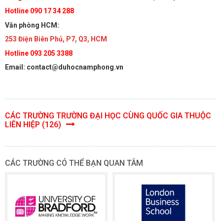
Hotline 090 17 34 288
Văn phòng HCM:
253 Điện Biên Phủ, P7, Q3, HCM
Hotline 093 205 3388
Email: contact@duhocnamphong.vn
CÁC TRƯỜNG TRƯỜNG ĐẠI HỌC CÙNG QUỐC GIA THUỘC
LIÊN HIỆP (126)
CÁC TRƯỜNG CÓ THỂ BẠN QUAN TÂM