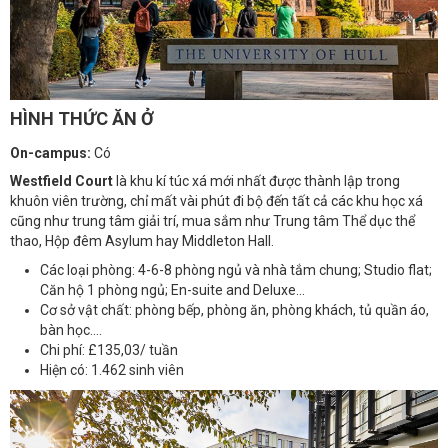
HÌNH THỨC ĂN Ở
On-campus:
Có
Westfield Court
là khu kí túc xá mới nhất được thành lập trong
khuôn viên trường, chỉ mất vài phút đi bộ đến tất cả các khu học xá
cũng như trung tâm giải trí, mua sắm như Trung tâm Thể dục thể
thao, Hộp đêm Asylum hay Middleton Hall.
Các loại phòng: 4-6-8 phòng ngủ và nhà tắm chung; Studio flat;
Căn hộ 1 phòng ngủ; En-suite and Deluxe...
Cơ sở vật chất: phòng bếp, phòng ăn, phòng khách, tủ quần áo,
bàn học....
Chi phí: £135,03/ tuần
Hiện có: 1.462 sinh viên