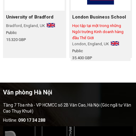
University of Bradford
London Business School
Bradford, England, UK
Học tập tại một trong những
Ngôi trường Kinh doanh hàng
Public
đầu Thế Giới
15.320 GBP
London, England, UK
Public
35.400 GBP
Văn phòng Hà Nội
Tầng 7 Tòa nhà - VP HCMCC số 2B Văn Cao, Hà Nội (Góc ngã tư Văn
Cao Thụy Khuê)
Hotline:
090 17 34 288