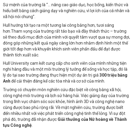
Sứ mệnh của trường là “… nâng cao giáo dục, học bổng, kiến thức và
hiểu biết bằng cách giảng dạy và nghiên cứu, vì lợi ích của cá nhân và
xã hội nói chung”.
Hull hướng tới tạo ra một tương lai công bằng hơn, tươi sáng
hơn.Tham vọng của trường rất táo bạo và đầy thách thức – trường
sẽ theo đuổi mục đích của mình với quyết tâm vượt qua sự mong đợi,
đóng góp những kết quả ngày càng lớn hơn nhằm định hình một thế
giới tốt đẹp hơn và khuyến khích sinh viên phấn đấu để đạt được
thành tích xuất sắc.
Hull University cam kết cung cấp cho sinh viên của mình những tiện
nghi hàng đầu và một môi trường lý tưởng để sống và học tập, đó là
lý do tại sao trường đang thực hiện một dự án trị giá
300 triệu bảng
Anh
để cải thiện đáng kể các tòa nhà và cơ sở của mình.
Trường có chuyên môn nghiên cứu đặc biệt về công bằng xã hội,
công nghệ môi trường và lịch sử hàng hải. Việc giảng dạy của trường
trong lĩnh vực chăm sóc sức khỏe, hình ảnh 3D và công nghệ nano
cũng được bao phủ rộng rãi. Về mặt nghiên cứu, trường được biết
đến nhiều nhất với việc phát triển công nghệ tinh thể lỏng. Vì sự đột
phá đó, trường đã nhận được
Giải thưởng của Nữ hoàng về Thành
tựu Công nghệ
.