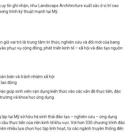
y tín ghi nhận, như Landscape Architecture xuất sắc ở vị trí cao
ơng trình kỹ thuật mạnh tại Mỹ.
 giữ vai trò là trung tâm tri thức, nghiên cứu và đổi mới của bang
vào phục vụ cộng đồng, phát triển kinh tế – xã hội và đào tạo nguồn
ản biện và trách nhiệm xã hội
g lao động
việc giúp sinh viên vận dụng kiến thức vào các vấn đề thực tiễn, đặc
i trường và khoa học ứng dụng.
ng lập tại Mỹ sở hữu hệ sinh thái đào tạo – nghiên cứu – ứng dụng
 cầu thực tiễn của nền kinh tế khu vực. Với hơn 330 chương trình đào
viên nhiều lựa chọn học tập linh hoạt, từ các ngành truyền thống đến