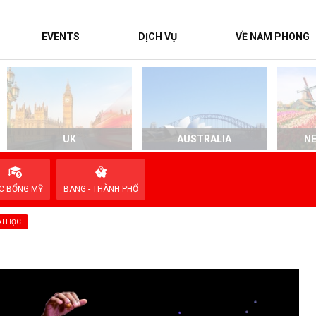
EVENTS
DỊCH VỤ
VỀ NAM PHONG
UK
AUSTRALIA
N
C BỔNG MỸ
BANG - THÀNH PHỐ
I HỌC