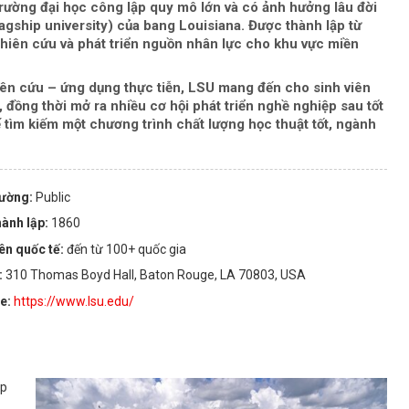
trường đại học công lập quy mô lớn và có ảnh hưởng lâu đời
lagship university) của bang Louisiana. Được thành lập từ
ghiên cứu và phát triển nguồn nhân lực cho khu vực miền
hiên cứu – ứng dụng thực tiễn, LSU mang đến cho sinh viên
 đồng thời mở ra nhiều cơ hội phát triển nghề nghiệp sau tốt
ế tìm kiếm một chương trình chất lượng học thuật tốt, ngành
rường:
Public
ành lập:
1860
iên quốc tế:
đến từ 100+ quốc gia
:
310 Thomas Boyd Hall, Baton Rouge, LA 70803, USA
te:
https://www.lsu.edu/
ập