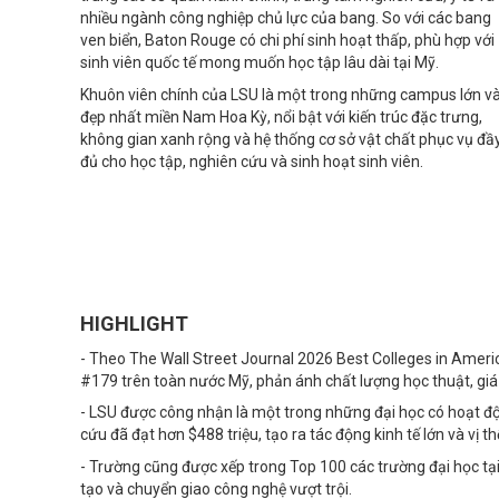
nhiều ngành công nghiệp chủ lực của bang. So với các bang
ven biển, Baton Rouge có chi phí sinh hoạt thấp, phù hợp với
sinh viên quốc tế mong muốn học tập lâu dài tại Mỹ.
Khuôn viên chính của LSU là một trong những campus lớn v
đẹp nhất miền Nam Hoa Kỳ, nổi bật với kiến trúc đặc trưng,
không gian xanh rộng và hệ thống cơ sở vật chất phục vụ đầ
đủ cho học tập, nghiên cứu và sinh hoạt sinh viên.
HIGHLIGHT
- Theo The Wall Street Journal 2026 Best Colleges in Americ
#179 trên toàn nước Mỹ, phản ánh chất lượng học thuật, giá t
- LSU được công nhận là một trong những đại học có hoạt độ
cứu đã đạt hơn $488 triệu, tạo ra tác động kinh tế lớn và vị t
- Trường cũng được xếp trong Top 100 các trường đại học tạ
tạo và chuyển giao công nghệ vượt trội.