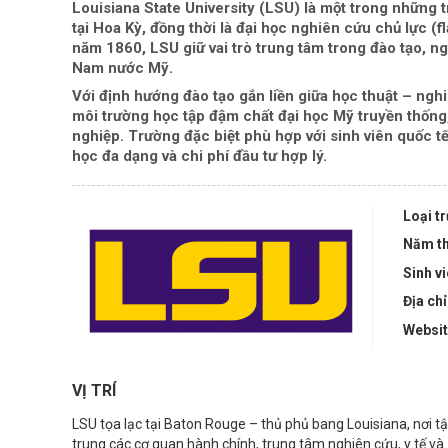
Louisiana State University (LSU) là một trong những 
tại Hoa Kỳ, đồng thời là đại học nghiên cứu chủ lực (f
năm 1860, LSU giữ vai trò trung tâm trong đào tạo, n
Nam nước Mỹ.
Với định hướng đào tạo gắn liền giữa học thuật – ng
môi trường học tập đậm chất đại học Mỹ truyền thống,
nghiệp. Trường đặc biệt phù hợp với sinh viên quốc t
học đa dạng và chi phí đầu tư hợp lý.
Loại t
Năm th
Sinh v
Địa chỉ
Websi
VỊ TRÍ
LSU tọa lạc tại Baton Rouge – thủ phủ bang Louisiana, nơi t
trung các cơ quan hành chính, trung tâm nghiên cứu, y tế và