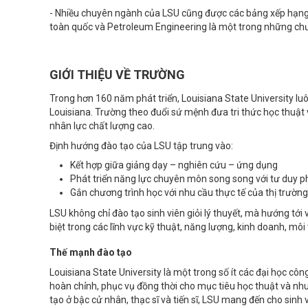
- Nhiều chuyên ngành của LSU cũng được các bảng xếp hạng u
toàn quốc và Petroleum Engineering là một trong những chư
GIỚI THIỆU VỀ TRƯỜNG
Trong hơn 160 năm phát triển, Louisiana State University luôn
Louisiana. Trường theo đuổi sứ mệnh đưa tri thức học thuật 
nhân lực chất lượng cao.
Định hướng đào tạo của LSU tập trung vào:
Kết hợp giữa giảng dạy – nghiên cứu – ứng dụng
Phát triển năng lực chuyên môn song song với tư duy ph
Gắn chương trình học với nhu cầu thực tế của thị trườn
LSU không chỉ đào tạo sinh viên giỏi lý thuyết, mà hướng tới 
biệt trong các lĩnh vực kỹ thuật, năng lượng, kinh doanh, mô
Thế mạnh đào tạo
Louisiana State University là một trong số ít các đại học cô
hoàn chỉnh, phục vụ đồng thời cho mục tiêu học thuật và nhu
tạo ở bậc cử nhân, thạc sĩ và tiến sĩ, LSU mang đến cho sinh 