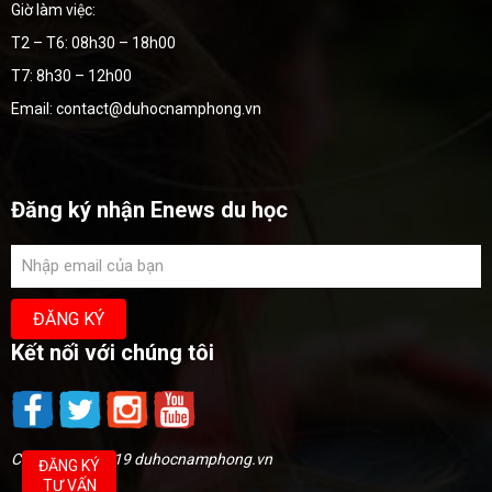
Giờ làm việc:
T2 – T6: 08h30 – 18h00
T7: 8h30 – 12h00
Email: contact@duhocnamphong.vn
Đăng ký nhận Enews du học
Kết nối với chúng tôi
Copyright @2019 duhocnamphong.vn
ĐĂNG KÝ
TƯ VẤN