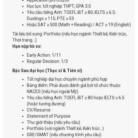
Application phí US$50
Học lực: tốt nghiệp THPT, GPA 3.0
Yêu cầu tiếng Anh: TOEFL iBT ≥ 80; IELTS ≥ 6.5;
Duolingo ≥ 115; PTE ≥ 53
Hoặc SAT ≥ 500 (Math + Reading) / ACT ≥ 19 (English)
Tài liệu bổ sung: Portfolio (nếu học ngành Thiết kế, Kiến trúc,
Thời trang…)
Hạn nộp hồ sơ:
Early Action: 1/11
Regular Decision: 1/3
Bậc Sau đại học (Thạc sĩ & Tiến sĩ)
Tốt nghiệp đại học chuyên ngành phù hợp
Bảng điểm: Phải được đánh giá bởi tổ chức thuộc
NACES (nếu học ngoài Mỹ)
Yêu cầu tiếng Anh: TOEFL iBT ≥ 80 hoặc IELTS ≥ 6.5
(hoặc tương đương)
CV/Resume
Statement of Purpose
Thư giới thiệu (nếu yêu cầu)
Portfolio (với ngành Thiết kế, Kiến trúc…)
GRE/GMAT (nếu chương trình yêu cầu)