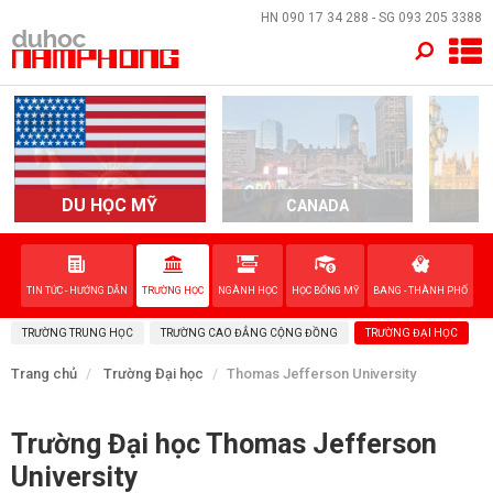
×
HN
090 17 34 288
- SG
093 205 3388
TRANG CHỦ
QUỐC GIA
EVENTS
DU HỌC MỸ
CANADA
DỊCH VỤ
TIN TỨC - HƯỚNG DẪN
TRƯỜNG HỌC
NGÀNH HỌC
HỌC BỔNG MỸ
BANG - THÀNH PHỐ
VỀ NAM PHONG
TRƯỜNG TRUNG HỌC
TRƯỜNG CAO ĐẲNG CỘNG ĐỒNG
TRƯỜNG ĐẠI HỌC
LIÊN HỆ
Trang chủ
Trường Đại học
Thomas Jefferson University
Trường Đại học Thomas Jefferson
University