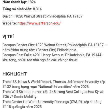
Năm thành lập:
1824
Tổng số sinh viên:
8.314
Địa chỉ:
1020 Walnut Street Philadelphia, PA 19107
Website:
https://www.jefferson.edu/
VỊ TRÍ
Campus Center City: 1020 Walnut Street, Philadelphia, PA 19107 –
nằm ở khu trung tâm (Center City) Philadelphia.
Campus East Falls: 4201 Henry Avenue, Philadelphia, PA 19144 –
khu rộng, nhiều tòa nhà nghiên cứu và học thuật
HIGHLIGHT
Theo U.S. News & World Report, Thomas Jefferson University xếp
#132 trong hạng mục “National Universities” năm 2026.
Theo Wall Street Journal: xếp #48 trong Best Colleges Hoa Kỳ và
#36 về Social Mobility.
Theo Center for World University Rankings (CWUR): xếp khoảng
#115 quốc gia năm 2025