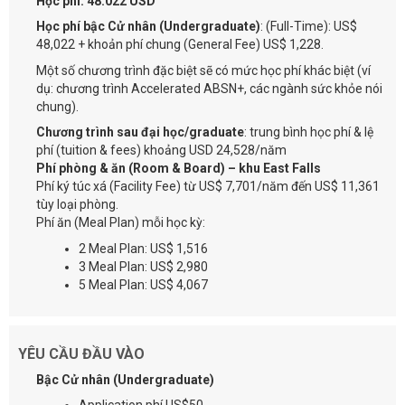
Học phí: 48.022 USD
Học phí bậc Cử nhân (Undergraduate)
: (Full-Time): US$
48,022 + khoản phí chung (General Fee) US$ 1,228.
Một số chương trình đặc biệt sẽ có mức học phí khác biệt (ví
dụ: chương trình Accelerated ABSN+, các ngành sức khỏe nói
chung).
Chương trình sau đại học/graduate
: trung bình học phí & lệ
phí (tuition & fees) khoảng USD 24,528/năm
Phí phòng & ăn (Room & Board) – khu East Falls
Phí ký túc xá (Facility Fee) từ US$ 7,701/năm đến US$ 11,361
tùy loại phòng.
Phí ăn (Meal Plan) mỗi học kỳ:
2 Meal Plan: US$ 1,516
3 Meal Plan: US$ 2,980
5 Meal Plan: US$ 4,067
YÊU CẦU ĐẦU VÀO
Bậc Cử nhân (Undergraduate)