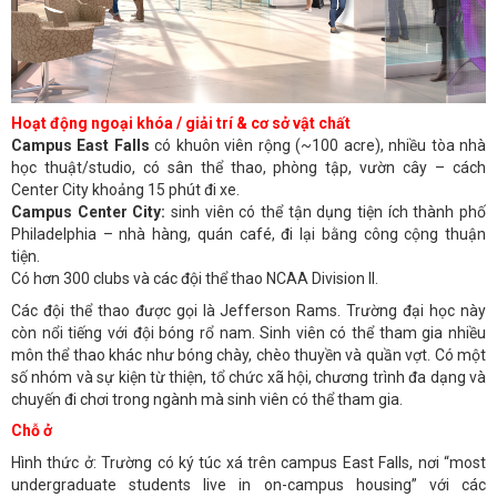
Hoạt động ngoại khóa / giải trí & cơ sở vật chất
Campus East Falls
có khuôn viên rộng (~100 acre), nhiều tòa nhà
học thuật/studio, có sân thể thao, phòng tập, vườn cây – cách
Center City khoảng 15 phút đi xe.
Campus Center City:
sinh viên có thể tận dụng tiện ích thành phố
Philadelphia – nhà hàng, quán café, đi lại bằng công cộng thuận
tiện.
Có hơn 300 clubs và các đội thể thao NCAA Division II.
Các đội thể thao được gọi là Jefferson Rams. Trường đại học này
còn nổi tiếng với đội bóng rổ nam. Sinh viên có thể tham gia nhiều
môn thể thao khác như bóng chày, chèo thuyền và quần vợt. Có một
số nhóm và sự kiện từ thiện, tổ chức xã hội, chương trình đa dạng và
chuyến đi chơi trong ngành mà sinh viên có thể tham gia.
Chỗ ở
Hình thức ở: Trường có ký túc xá trên campus East Falls, nơi “most
undergraduate students live in on-campus housing” với các