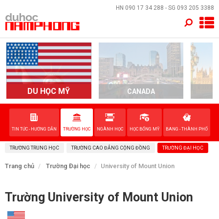
×
HN
090 17 34 288
- SG
093 205 3388
TRANG CHỦ
QUỐC GIA
EVENTS
DU HỌC MỸ
CANADA
DỊCH VỤ
TIN TỨC - HƯỚNG DẪN
TRƯỜNG HỌC
NGÀNH HỌC
HỌC BỔNG MỸ
BANG - THÀNH PHỐ
VỀ NAM PHONG
TRƯỜNG TRUNG HỌC
TRƯỜNG CAO ĐẲNG CỘNG ĐỒNG
TRƯỜNG ĐẠI HỌC
LIÊN HỆ
Trang chủ
Trường Đại học
University of Mount Union
Trường University of Mount Union