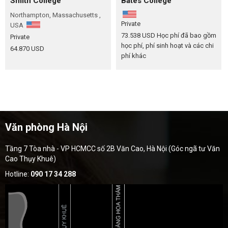
Smith College
Bates College
Northampton, Massachusetts ,
Private
USA
73.538 USD
Học phí đã bao gồm
Private
học phí, phí sinh hoạt và các chi
64.870 USD
phí khác
Văn phòng Hà Nội
Tầng 7 Tòa nhà - VP HCMCC số 2B Văn Cao, Hà Nội (Góc ngã tư Văn
Cao Thụy Khuê)
Hotline:
090 17 34 288