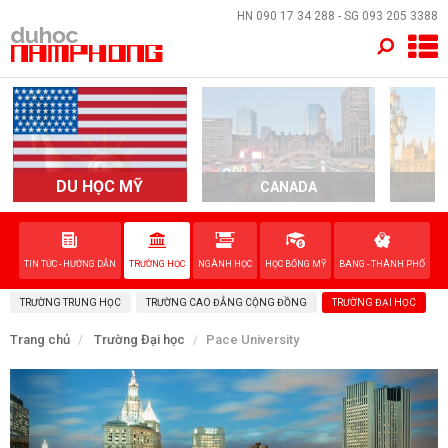
×
HN
090 17 34 288
- SG
093 205 3388
TRANG CHỦ
QUỐC GIA
EVENTS
DU HỌC MỸ
CANADA
DỊCH VỤ
TIN TỨC - HƯỚNG DẪN
TRƯỜNG HỌC
NGÀNH HỌC
HỌC BỔNG MỸ
BANG - THÀNH PHỐ
VỀ NAM PHONG
TRƯỜNG TRUNG HỌC
TRƯỜNG CAO ĐẲNG CỘNG ĐỒNG
TRƯỜNG ĐẠI HỌC
LIÊN HỆ
Trang chủ
Trường Đại học
Pace University