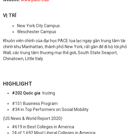
VỊ TRÍ
New York City Campus
Weschester Campus
Khuôn viên chính của đại học PACE tọa lạc ngay gần trung tâm tài
chính khu Manhattan, thành phố New York, rất gần để đi bộ tới phố
Wall, các trung tâm thương mại thế giới, South State Seaport,
Chinatown, Little Italy.
HIGHLIGHT
#202 Quốc gia
trường
#151 Business Program
#34 in Top Performers on Social Mobility
(US News & World Report 2020)
#619 in Best Colleges in America
24 of 1,692 Most Liberal Colleges in America