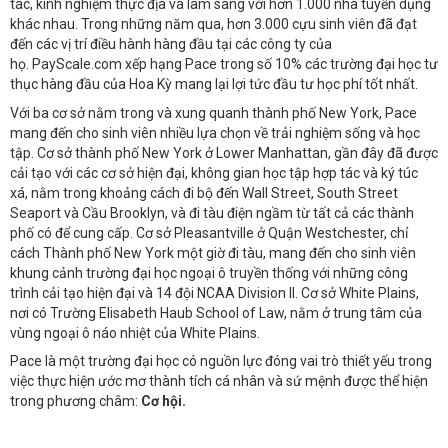
tác, kinh nghiệm thực địa và lâm sàng với hơn 1.000 nhà tuyển dụng
khác nhau. Trong những năm qua, hơn 3.000 cựu sinh viên đã đạt
đến các vị trí điều hành hàng đầu tại các công ty của
họ. PayScale.com xếp hạng Pace trong số 10% các trường đại học tư
thục hàng đầu của Hoa Kỳ mang lại lợi tức đầu tư học phí tốt nhất.
Với ba cơ sở nằm trong và xung quanh thành phố New York, Pace
mang đến cho sinh viên nhiều lựa chọn về trải nghiệm sống và học
tập. Cơ sở thành phố New York ở Lower Manhattan, gần đây đã được
cải tạo với các cơ sở hiện đại, không gian học tập hợp tác và ký túc
xá, nằm trong khoảng cách đi bộ đến Wall Street, South Street
Seaport và Cầu Brooklyn, và đi tàu điện ngầm từ tất cả các thành
phố có để cung cấp. Cơ sở Pleasantville ở Quận Westchester, chỉ
cách Thành phố New York một giờ đi tàu, mang đến cho sinh viên
khung cảnh trường đại học ngoại ô truyền thống với những công
trình cải tạo hiện đại và 14 đội NCAA Division II. Cơ sở White Plains,
nơi có Trường Elisabeth Haub School of Law, nằm ở trung tâm của
vùng ngoại ô náo nhiệt của White Plains.
Pace là một trường đại học có nguồn lực đóng vai trò thiết yếu trong
việc thực hiện ước mơ thành tích cá nhân và sứ mệnh được thể hiện
trong phương châm:
Cơ hội.