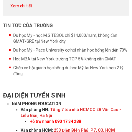
Xem chi tiết
TIN TỨC CỦA TRƯỜNG
Du học Mỹ - học M.S TESOL chỉ $14,000/năm, không cần
GMAT/GRE tại New York city
Du học Mỹ - Pace University cơ hội nhận học bổng lên đến 70%
Học MBA tại New York trường TOP 5% không cần GMAT
Chớp cơ hội giành học bổng du học Mỹ tại New York hơn 2 tỷ
đồng
ĐẠI DIỆN TUYỂN SINH
NAM PHONG EDUCATION
Văn phòng HN:
Tầng 7 tòa nhà HCMCC 2B Văn Cao -
Liễu Giai, Hà Nội
Hỗ trợ nhanh 090 17 34 288
Văn phòng HCM:
253 Điện Biên Phủ, P7, Q3, HCM