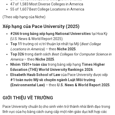
47 of 1,583 Most Diverse Colleges in America
55 of 1,607 Best College Locations in America
(Theo xếp hạng của Niche)
Xếp hạng của Pace University (2025)
#266 trong bảng xếp hạng National Universities
tại Hoa Kỳ
(U.S. News & World Report 2025).
Top 11
trường có vị trí thuận lợi nhất tại Mỹ (
Best College
Locations in America
) – theo
Niche 2025
.
Top 326
trong danh sách
Best Colleges for Computer Science in
America
– theo
Niche 2025
.
Nhóm 1501+ toàn cầu
trong bảng xếp hạng
Times Higher
Education (THE) World University Rankings 2026
.
Elisabeth Haub School of Law
của Pace University được xếp
#1 toàn nước Mỹ về chuyên ngành Luật Môi trường
(Environmental Law)
– theo
U.S. News & World Report 2025
.
GIỚI THIỆU VỀ TRƯỜNG
Pace University chuẩn bị cho sinh viên trở thành nhà lãnh đạo trong
lĩnh vực của họ bằng cách cung cấp một nền giáo dục kết hợp các