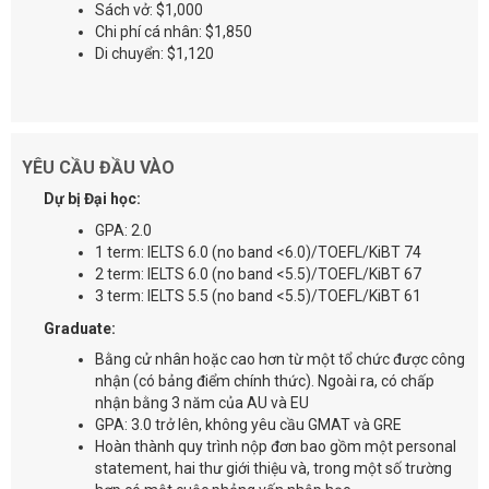
Sách vở: $1,000
Chi phí cá nhân: $1,850
Di chuyển: $1,120
YÊU CẦU ĐẦU VÀO
Dự bị Đại học:
GPA: 2.0
1 term: IELTS 6.0 (no band <6.0)/TOEFL/KiBT 74
2 term: IELTS 6.0 (no band <5.5)/TOEFL/KiBT 67
3 term: IELTS 5.5 (no band <5.5)/TOEFL/KiBT 61
Graduate:
Bằng cử nhân hoặc cao hơn từ một tổ chức được công
nhận (có bảng điểm chính thức). Ngoài ra, có chấp
nhận bằng 3 năm của AU và EU
GPA: 3.0 trở lên, không yêu cầu GMAT và GRE
Hoàn thành quy trình nộp đơn bao gồm một personal
statement, hai thư giới thiệu và, trong một số trường