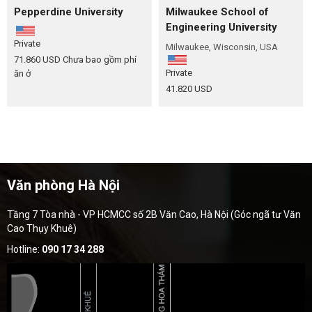
Pepperdine University
Milwaukee School of
Engineering University
Private
Milwaukee, Wisconsin, USA
71.860 USD
Chưa bao gồm phí
Private
ăn ở
41.820 USD
Văn phòng Hà Nội
Tầng 7 Tòa nhà - VP HCMCC số 2B Văn Cao, Hà Nội (Góc ngã tư Văn
Cao Thụy Khuê)
Hotline:
090 17 34 288