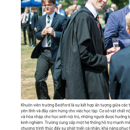
Khuôn viên trường Bedford là sự kết hợp ấn tượng giữa các t
yên tĩnh và đầy cảm hứng cho việc học tập. Cơ sở vật chất n
và hòa nhập cho học sinh nội trú, những người được hưởng lợ
kinh nghiệm. Trường cung cấp một hệ thống hỗ trợ mạnh mẽ 
chương trình thúc đẩy sự phát triển cá nhân, khả năng phục h