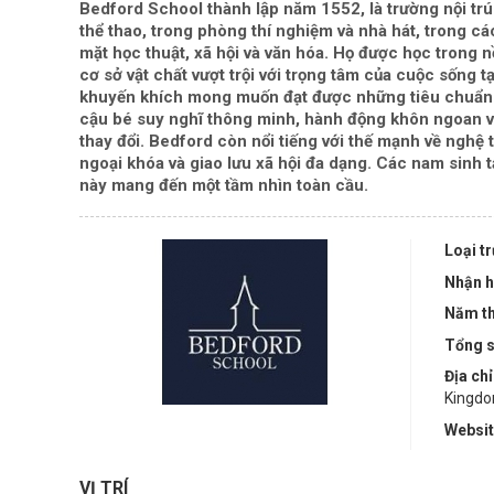
Bedford School thành lập năm 1552, là trường nội trú
thể thao, trong phòng thí nghiệm và nhà hát, trong c
mặt học thuật, xã hội và văn hóa. Họ được học trong n
cơ sở vật chất vượt trội với trọng tâm của cuộc sống t
khuyến khích mong muốn đạt được những tiêu chuẩn c
cậu bé suy nghĩ thông minh, hành động khôn ngoan và
thay đổi. Bedford còn nổi tiếng với thế mạnh về nghệ 
ngoại khóa và giao lưu xã hội đa dạng. Các nam sinh 
này mang đến một tầm nhìn toàn cầu.
Loại t
Nhận h
Năm th
Tổng s
Địa chỉ
Kingd
Websi
VỊ TRÍ