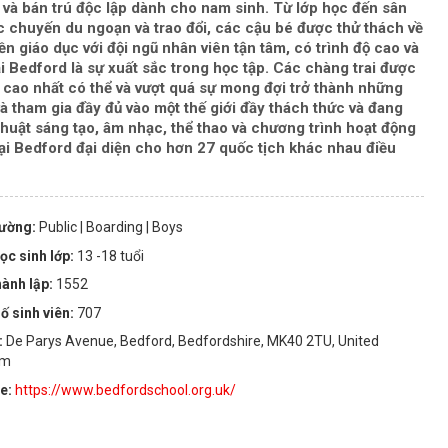
 và bán trú độc lập dành cho nam sinh. Từ lớp học đến sân
ác chuyến du ngoạn và trao đổi, các cậu bé được thử thách về
ền giáo dục với đội ngũ nhân viên tận tâm, có trình độ cao và
ại Bedford là sự xuất sắc trong học tập. Các chàng trai được
ao nhất có thể và vượt quá sự mong đợi trở thành những
 tham gia đầy đủ vào một thế giới đầy thách thức và đang
thuật sáng tạo, âm nhạc, thể thao và chương trình hoạt động
tại Bedford đại diện cho hơn 27 quốc tịch khác nhau điều
rường:
Public
| Boarding
| Boys
ọc sinh lớp:
13 -18 tuổi
ành lập:
1552
ố sinh viên:
707
:
De Parys Avenue, Bedford, Bedfordshire, MK40 2TU, United
om
te:
https://www.bedfordschool.org.uk/