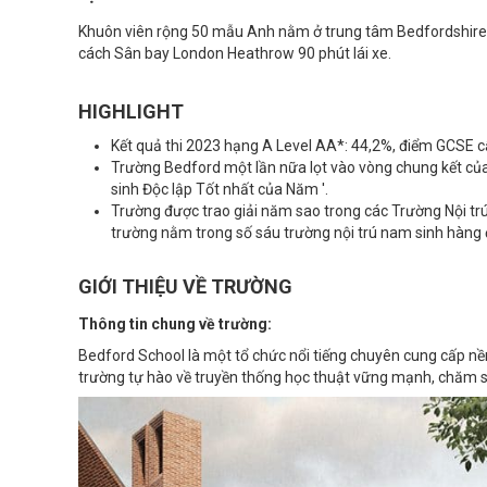
Khuôn viên rộng 50 mẫu Anh nằm ở trung tâm Bedfordshire
cách Sân bay London Heathrow 90 phút lái xe.
HIGHLIGHT
Kết quả thi 2023 hạng A Level AA*: 44,2%, điểm GCSE 
Trường Bedford một lần nữa lọt vào vòng chung kết c
sinh Độc lập Tốt nhất của Năm '.
Trường được trao giải năm sao trong các Trường Nội tr
trường nằm trong số sáu trường nội trú nam sinh hàng đ
GIỚI THIỆU VỀ TRƯỜNG
Thông tin chung về trường:
Bedford School là một tổ chức nổi tiếng chuyên cung cấp nề
trường tự hào về truyền thống học thuật vững mạnh, chăm só