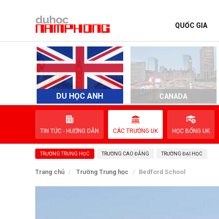
QUỐC GIA
TRANG CHỦ
QUỐC GIA
EVENTS
DU HỌC ANH
D
CANADA
DỊCH VỤ
TIN TỨC - HƯỚNG DẪN
CÁC TRƯỜNG UK
HỌC BỔNG UK
VỀ NAM PHONG
TRƯỜNG TRUNG HỌC
TRƯỜNG CAO ĐẲNG
TRƯỜNG ĐẠI HỌC
LIÊN HỆ
Trang chủ
Trường Trung học
Bedford School