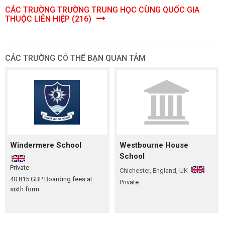
CÁC TRƯỜNG TRƯỜNG TRUNG HỌC CÙNG QUỐC GIA
THUỘC LIÊN HIỆP (216)
CÁC TRƯỜNG CÓ THỂ BẠN QUAN TÂM
Windermere School
Westbourne House
School
Private
Chichester, England, UK
40.815 GBP
Boarding fees at
Private
sixth form