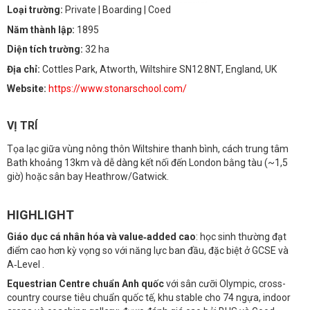
Loại trường:
Private
| Boarding
| Coed
Năm thành lập:
1895
Diện tích trường:
32 ha
Địa chỉ:
Cottles Park, Atworth, Wiltshire SN12 8NT, England, UK
Website:
https://www.stonarschool.com/
VỊ TRÍ
Tọa lạc giữa vùng nông thôn Wiltshire thanh bình, cách trung tâm
Bath khoảng 13km và dễ dàng kết nối đến London bằng tàu (~1,5
giờ) hoặc sân bay Heathrow/Gatwick.
HIGHLIGHT
Giáo dục cá nhân hóa và value‑added cao
: học sinh thường đạt
điểm cao hơn kỳ vọng so với năng lực ban đầu, đặc biệt ở GCSE và
A‑Level .
Equestrian Centre chuẩn Anh quốc
với sân cưỡi Olympic, cross-
country course tiêu chuẩn quốc tế, khu stable cho 74 ngựa, indoor