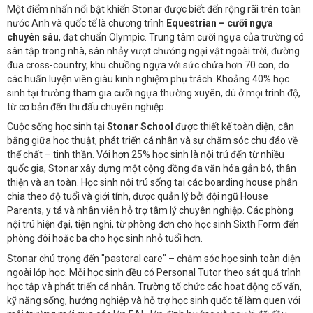
Một điểm nhấn nổi bật khiến Stonar được biết đến rộng rãi trên toàn
nước Anh và quốc tế là chương trình
Equestrian – cưỡi ngựa
chuyên sâu
, đạt chuẩn Olympic. Trung tâm cưỡi ngựa của trường có
sân tập trong nhà, sân nhảy vượt chướng ngại vật ngoài trời, đường
đua cross-country, khu chuồng ngựa với sức chứa hơn 70 con, do
các huấn luyện viên giàu kinh nghiệm phụ trách. Khoảng 40% học
sinh tại trường tham gia cưỡi ngựa thường xuyên, dù ở mọi trình độ,
từ cơ bản đến thi đấu chuyên nghiệp.
Cuộc sống học sinh tại
Stonar School
được thiết kế toàn diện, cân
bằng giữa học thuật, phát triển cá nhân và sự chăm sóc chu đáo về
thể chất – tinh thần. Với hơn 25% học sinh là nội trú đến từ nhiều
quốc gia, Stonar xây dựng một cộng đồng đa văn hóa gắn bó, thân
thiện và an toàn. Học sinh nội trú sống tại các boarding house phân
chia theo độ tuổi và giới tính, được quản lý bởi đội ngũ House
Parents, y tá và nhân viên hỗ trợ tâm lý chuyên nghiệp. Các phòng
nội trú hiện đại, tiện nghi, từ phòng đơn cho học sinh Sixth Form đến
phòng đôi hoặc ba cho học sinh nhỏ tuổi hơn.
Stonar chú trọng đến "pastoral care" – chăm sóc học sinh toàn diện
ngoài lớp học. Mỗi học sinh đều có Personal Tutor theo sát quá trình
học tập và phát triển cá nhân. Trường tổ chức các hoạt động cố vấn,
kỹ năng sống, hướng nghiệp và hỗ trợ học sinh quốc tế làm quen với