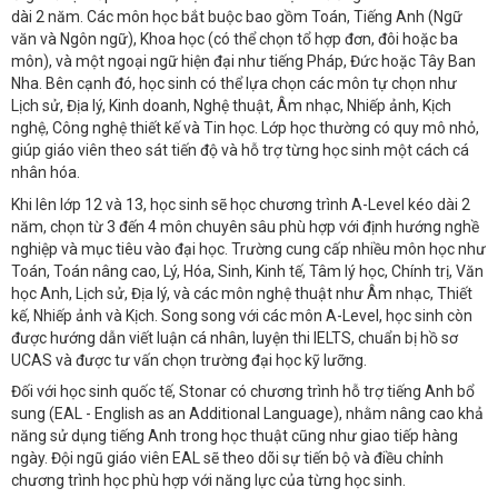
dài 2 năm. Các môn học bắt buộc bao gồm Toán, Tiếng Anh (Ngữ
văn và Ngôn ngữ), Khoa học (có thể chọn tổ hợp đơn, đôi hoặc ba
môn), và một ngoại ngữ hiện đại như tiếng Pháp, Đức hoặc Tây Ban
Nha. Bên cạnh đó, học sinh có thể lựa chọn các môn tự chọn như
Lịch sử, Địa lý, Kinh doanh, Nghệ thuật, Âm nhạc, Nhiếp ảnh, Kịch
nghệ, Công nghệ thiết kế và Tin học. Lớp học thường có quy mô nhỏ,
giúp giáo viên theo sát tiến độ và hỗ trợ từng học sinh một cách cá
nhân hóa.
Khi lên lớp 12 và 13, học sinh sẽ học chương trình A-Level kéo dài 2
năm, chọn từ 3 đến 4 môn chuyên sâu phù hợp với định hướng nghề
nghiệp và mục tiêu vào đại học. Trường cung cấp nhiều môn học như
Toán, Toán nâng cao, Lý, Hóa, Sinh, Kinh tế, Tâm lý học, Chính trị, Văn
học Anh, Lịch sử, Địa lý, và các môn nghệ thuật như Âm nhạc, Thiết
kế, Nhiếp ảnh và Kịch. Song song với các môn A-Level, học sinh còn
được hướng dẫn viết luận cá nhân, luyện thi IELTS, chuẩn bị hồ sơ
UCAS và được tư vấn chọn trường đại học kỹ lưỡng.
Đối với học sinh quốc tế, Stonar có chương trình hỗ trợ tiếng Anh bổ
sung (EAL - English as an Additional Language), nhằm nâng cao khả
năng sử dụng tiếng Anh trong học thuật cũng như giao tiếp hàng
ngày. Đội ngũ giáo viên EAL sẽ theo dõi sự tiến bộ và điều chỉnh
chương trình học phù hợp với năng lực của từng học sinh.