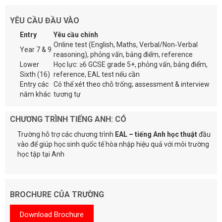
YÊU CẦU ĐẦU VÀO
Entry
Yêu cầu chính
Online test (English, Maths, Verbal/Non‑Verbal
Year 7 & 9
reasoning), phỏng vấn, bảng điểm, reference
Lower
Học lực: ≥6 GCSE grade 5+, phỏng vấn, bảng điểm,
Sixth (16)
reference, EAL test nếu cần
Entry các
Có thể xét theo chỗ trống; assessment & interview
năm khác
tương tự
CHƯƠNG TRÌNH TIẾNG ANH: CÓ
Trường hỗ trợ các chương trình
EAL – tiếng Anh học thuật
đầu
vào để giúp học sinh quốc tế hòa nhập hiệu quả với môi trường
học tập tại Anh
BROCHURE CỦA TRƯỜNG
Download Brochure