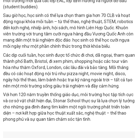
môi trường mới qua các lớp EAL, lớp định hướng và người đỡ đầu
(student buddies).
Sau giờ học, học sinh có thể lựa chọn tham gia hơn 70 CLB và hoạt
động ngoại khóa mỗi tuần – từ thể thao, nghệ thuật, STEM, robotics
đến kịch nghệ, nhiếp ảnh, hội sách, mô hình Liên Hợp Quốc. Khuôn
viên trường với trung tâm cưỡi ngựa hàng đầu Vương Quốc Anh còn
mang đến một trải nghiệm độc đáo: học sinh có thể học cưỡi ngựa
mỗi ngày như một phần chính thức trong thời khóa biểu.
Các dịp cuối tuần, học sinh được tổ chức đi chơi, dã ngoại, tham quan
thành phố Bath, Bristol, đi xem phim, shopping hoặc các tour văn
hóa như thăm Oxford, London, các lâu đài và bảo tàng. Mỗi tháng
đều có các hoạt động nội trú như pizza night, movie night, disco,
ngày hội thể thao, làm bánh hoặc trại kỹ năng ngoài trời – tất cả tạo
nên một môi trường sống giàu trải nghiệm và đầy cảm hứng.
Với hơn 120 năm truyền thống giáo dục, môi trường học tập tích cực
và cơ sở vật chất hiện đại, Stonar School thực sự là lựa chọn lý tưởng
cho những gia đình đang tìm kiếm một ngôi trường phát triển toàn
diện – nơi kết hợp giữa học thuật xuất sắc, nghệ thuật – thể thao
phong phú và sự quan tâm chăm sóc tận tình.