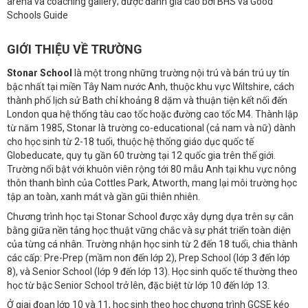
arena và coaching gallery; được đánh giá cao bởi BHS và Good
Schools Guide
GIỚI THIỆU VỀ TRƯỜNG
Stonar School
là một trong những trường nội trú và bán trú uy tín
bậc nhất tại miền Tây Nam nước Anh, thuộc khu vực Wiltshire, cách
thành phố lịch sử Bath chỉ khoảng 8 dặm và thuận tiện kết nối đến
London qua hệ thống tàu cao tốc hoặc đường cao tốc M4. Thành lập
từ năm 1985, Stonar là trường co-educational (cả nam và nữ) dành
cho học sinh từ 2-18 tuổi, thuộc hệ thống giáo dục quốc tế
Globeducate, quy tụ gần 60 trường tại 12 quốc gia trên thế giới.
Trường nổi bật với khuôn viên rộng tới 80 mẫu Anh tại khu vực nông
thôn thanh bình của Cottles Park, Atworth, mang lại môi trường học
tập an toàn, xanh mát và gần gũi thiên nhiên.
Chương trình học tại Stonar School được xây dựng dựa trên sự cân
bằng giữa nền tảng học thuật vững chắc và sự phát triển toàn diện
của từng cá nhân. Trường nhận học sinh từ 2 đến 18 tuổi, chia thành
các cấp: Pre-Prep (mầm non đến lớp 2), Prep School (lớp 3 đến lớp
8), và Senior School (lớp 9 đến lớp 13). Học sinh quốc tế thường theo
học từ bậc Senior School trở lên, đặc biệt từ lớp 10 đến lớp 13.
Ở giai đoạn lớp 10 và 11, học sinh theo học chương trình GCSE kéo