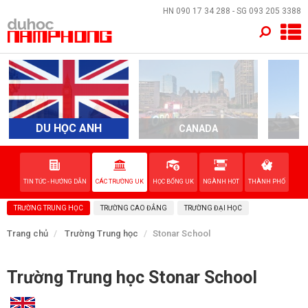
×
HN
090 17 34 288
- SG
093 205 3388
TRANG CHỦ
QUỐC GIA
EVENTS
DU HỌC ANH
CANADA
A
DỊCH VỤ
TIN TỨC - HƯỚNG DẪN
CÁC TRƯỜNG UK
HỌC BỔNG UK
NGÀNH HOT
THÀNH PHỐ
VỀ NAM PHONG
TRƯỜNG TRUNG HỌC
TRƯỜNG CAO ĐẲNG
TRƯỜNG ĐẠI HỌC
LIÊN HỆ
Trang chủ
Trường Trung học
Stonar School
Trường Trung học Stonar School