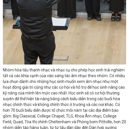
Nhóm hòa tấu thanh nhạc và nhạc cụ cho phép học sinh trải nghiệm
tất cả các khía cạnh của việc sáng tác âm nhạc theo nhóm. Có nhiều
lựa chọn dành cho những học sinh muốn xem âm nhạc như một
hoạt động giải trí cũng như các cơ hội và hỗ trợ để học sinh nâng cao
kỹ năng của mình lên mức cao nhất. Học sinh sẽ có cơ hội thường
xuyên để thể hiện tài năng bằng cách biểu diễn trong các buổi hòa
nhạc chính thức và không chính thức ở trường và các nơi khác. Có
hơn 70 buổi biểu diễn được tổ chức mỗi năm tại các địa điểm bao
gồm: Big Classical, College Chapel, TLG, Khoa Âm nhạc, College
Field, Quad, Tòa thị chính Cheltenham và Phòng bơm Pittville, hơn 20
nhóm diễn tập hàng tuần, từ tứ tấu đàn dây đến Dàn hợp xướng