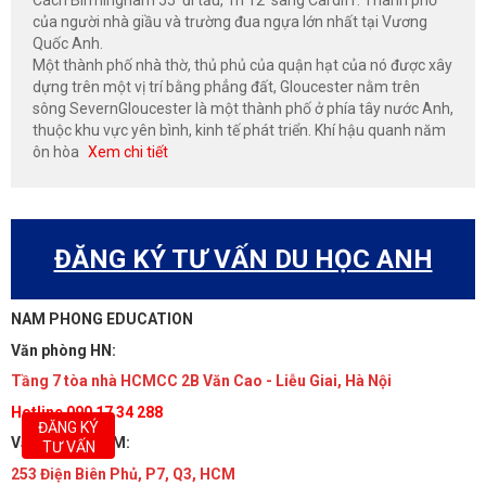
của người nhà giầu và trường đua ngựa lớn nhất tại Vương
Quốc Anh.
Một thành phố nhà thờ, thủ phủ của quận hạt của nó được xây
dựng trên một vị trí bằng phẳng đất, Gloucester nằm trên
sông SevernGloucester là một thành phố ở phía tây nước Anh,
thuộc khu vực yên bình, kinh tế phát triển. Khí hậu quanh năm
ôn hòa
Xem chi tiết
ĐĂNG KÝ TƯ VẤN DU HỌC ANH
NAM PHONG EDUCATION
Văn phòng HN:
Tầng 7 tòa nhà HCMCC 2B Văn Cao - Liễu Giai, Hà Nội
Hotline 090 17 34 288
ĐĂNG KÝ
Văn phòng HCM:
TƯ VẤN
253 Điện Biên Phủ, P7, Q3, HCM