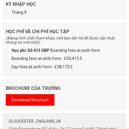
KỲ NHẬP HỌC
Tháng 9
HỌC PHÍ VÀ CHI PHÍ HỌC TẬP
(Mang tính chất tham khảo, mời bạn liên hệ để được cấp nhật
thông tin mới nhất)
Học phí: 50.413 GBP
Boarding fees at sixth form
Boarding fees at sixth form : £50,413.5
Day fees at sixth form : £38,173.5
BROCHURE CỦA TRƯỜNG
Download Brochure
GLOUCESTER , ENGLAND, UK
Cách Birmingham 55' đi tầu, 1h 12' sang Cardiff. Thành phố