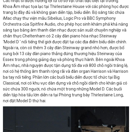
Các nhạc sĩ được hưởng lợi từ cơ sở vật chất đặc biệt tại trường.
Khoa Âm nhạc tọa lạc tại Thirlestaine House với các phòng học được
trang bị đầy đủ và không gian diễn tập, biểu diễn. Bộ sáng tác chứa
iMac chạy thư viện mẫu Sibelius, Logic Pro và BBC Symphony
Orchestra của Spitfire Audio, cho phép học sinh khám phá khả năng
sáng tạo bằng âm thanh dàn nhạc được sản xuất chuyên nghiệp và
chân thực.Cheltenham có 2 cây đàn piano hòa nhạc Steinway
'Model D ' nổi tiếng thế giới được đặt tại các địa điểm biểu diễn chính.
Ngoài ra, còn có thêm 3 cây đàn Steinway grand nhỏ hơn, được bổ
sung bởi 13 cây đàn piano thẳng đứng thương hiệu Steinway của
Essex trong phòng giảng dạy và phòng thực hành. Bên ngoài Khoa
Âm nhạc, nhà nguyện được tận dụng tối đa với 800 chỗ ngồi tráng lệ,
nơi có hệ thống âm thanh rộng rãi và đàn organ Harrison và Harrison
ba tay nổi tiếng. Phần lớn các buổi biểu diễn được tổ chức tại Big
Classical, nơi có khu vực dàn dựng và chỗ ngồi dành cho khán giả có
sức chứa 300 người, nó chứa một trong những Model D. Các buổi
diễn tập hòa tấu lớn diễn ra tại Phòng trưng bày Thirlestaine Long,
nơi đặt Model D thứ hai.