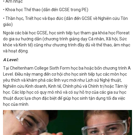
• Âm nhạc
• Khoa học Thể thao (dẫn đến GCSE trong PE)
• Thần học, Triết học và Đạo đức (dẫn đến GCSE về Nghiên cứu Tôn
giáo)
Ngoài các bài học GCSE, học sinh tiếp tục tham gia khóa học Floreat
do gia sư hướng dẫn (chương trình giảng dạy Cá nhân, Xã hội, Sức
khỏe và Kinh tế) cũng như chương trình đầy đủ về thể thao, âm nhạc
và hoạt động.
A Level:
Tại Cheltenham College Sixth Form học ba hoặc bốn chương trình A
Level. Điều này mang đến cơ hội cho học sinh tiếp tục các môn học
yêu thích và khám phá các lĩnh vực mới như Lịch sử Nghệ thuật,
Nghiên cứu Kinh doanh, Kinh tế, Chính phủ và Chính trị hoặc Tâm lý
học. Các lớp học có quy mô nhỏ và có sự hỗ trợ của các gia sư học
thuật được lựa chọn đặc biệt để giúp học sinh tận dụng tối đa việc
học của mình.