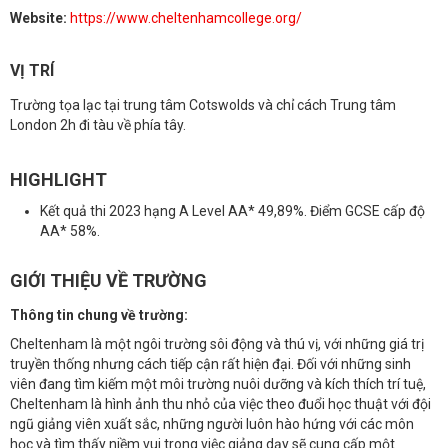
Website:
https://www.cheltenhamcollege.org/
VỊ TRÍ
Trường tọa lạc tại trung tâm Cotswolds và chỉ cách Trung tâm
London 2h đi tàu về phía tây.
HIGHLIGHT
Kết quả thi 2023 hạng A Level AA* 49,89%. Điểm GCSE cấp độ
AA* 58%.
GIỚI THIỆU VỀ TRƯỜNG
Thông tin chung về trường:
Cheltenham là một ngôi trường sôi động và thú vị, với những giá trị
truyền thống nhưng cách tiếp cận rất hiện đại. Đối với những sinh
viên đang tìm kiếm một môi trường nuôi dưỡng và kích thích trí tuệ,
Cheltenham là hình ảnh thu nhỏ của việc theo đuổi học thuật với đội
ngũ giảng viên xuất sắc, những người luôn hào hứng với các môn
học và tìm thấy niềm vui trong việc giảng dạy sẽ cung cấp một