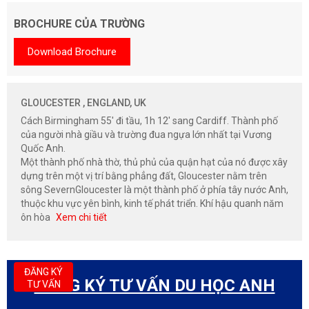
BROCHURE CỦA TRƯỜNG
Download Brochure
GLOUCESTER , ENGLAND, UK
Cách Birmingham 55' đi tầu, 1h 12' sang Cardiff. Thành phố
của người nhà giầu và trường đua ngựa lớn nhất tại Vương
Quốc Anh.
Một thành phố nhà thờ, thủ phủ của quận hạt của nó được xây
dựng trên một vị trí bằng phẳng đất, Gloucester nằm trên
sông SevernGloucester là một thành phố ở phía tây nước Anh,
thuộc khu vực yên bình, kinh tế phát triển. Khí hậu quanh năm
ôn hòa
Xem chi tiết
ĐĂNG KÝ
ĐĂNG KÝ TƯ VẤN DU HỌC ANH
TƯ VẤN