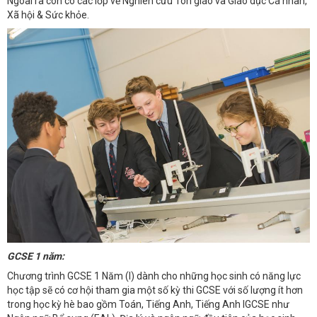
Ngoài ra còn có các lớp về Nghiên cứu Tôn giáo và Giáo dục Cá nhân,
Xã hội & Sức khỏe.
GCSE 1 năm:
Chương trình GCSE 1 Năm (I) dành cho những học sinh có năng lực
học tập sẽ có cơ hội tham gia một số kỳ thi GCSE với số lượng ít hơn
trong học kỳ hè bao gồm Toán, Tiếng Anh, Tiếng Anh IGCSE như