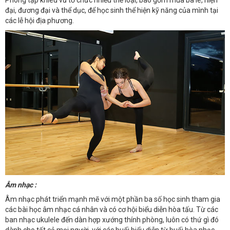
Phòng tập khiêu vũ tổ chức nhiều thể loại, bao gồm múa ba lê, hiện
đại, đương đại và thể dục, để học sinh thể hiện kỹ năng của mình tại
các lễ hội địa phương.
Âm nhạc :
Âm nhạc phát triển mạnh mẽ với một phần ba số học sinh tham gia
các bài học âm nhạc cá nhân và có cơ hội biểu diễn hòa tấu. Từ các
ban nhạc ukulele đến dàn hợp xướng thính phòng, luôn có thứ gì đó