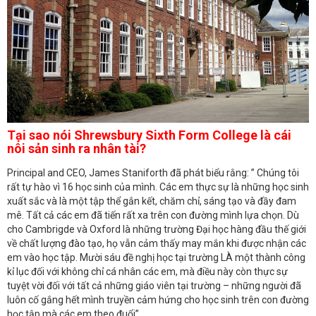
Tại sao nói Shrewsbury Sixth Form College là cái
nôi sản sinh ra nhân tài?
Principal and CEO, James Staniforth đã phát biểu rằng: ” Chúng tôi
rất tự hào vì 16 học sinh của mình. Các em thực sự là những học sinh
xuất sắc và là một tập thể gắn kết, chăm chỉ, sáng tạo và đầy đam
mê. Tất cả các em đã tiến rất xa trên con đường mình lựa chọn. Dù
cho Cambrigde và Oxford là những trường Đại học hàng đầu thế giới
về chất lượng đào tạo, họ vẫn cảm thấy may mắn khi được nhận các
em vào học tập. Mười sáu đề nghị học tại trường LÀ một thành công
kỉ lục đối với không chỉ cá nhân các em, mà điều này còn thực sự
tuyệt vời đối với tất cả những giáo viên tại trường – những người đã
luôn cố gắng hết mình truyền cảm hứng cho học sinh trên con đường
học tập mà các em theo đuổi”.