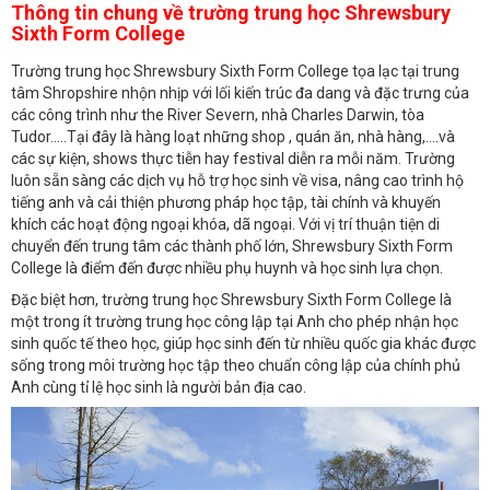
Thông tin chung về trường trung học Shrewsbury
Sixth Form College
Trường trung học Shrewsbury Sixth Form College tọa lạc tại trung
tâm Shropshire nhộn nhịp với lối kiến trúc đa dang và đặc trưng của
các công trình như the River Severn, nhà Charles Darwin, tòa
Tudor…..Tại đây là hàng loạt những shop , quán ăn, nhà hàng,….và
các sự kiện, shows thực tiễn hay festival diễn ra mỗi năm. Trường
luôn sẵn sàng các dịch vụ hỗ trợ học sinh về visa, nâng cao trình hộ
tiếng anh và cải thiện phương pháp học tập, tài chính và khuyến
khích các hoạt động ngoại khóa, dã ngoại. Với vị trí thuận tiện di
chuyển đến trung tâm các thành phố lớn, Shrewsbury Sixth Form
College là điểm đến được nhiều phụ huynh và học sinh lựa chọn.
Đặc biệt hơn, trường trung học Shrewsbury Sixth Form College là
một trong ít trường trung học công lập tại Anh cho phép nhận học
sinh quốc tế theo học, giúp học sinh đến từ nhiều quốc gia khác được
sống trong môi trường học tập theo chuẩn công lập của chính phủ
Anh cùng tỉ lệ học sinh là người bản địa cao.