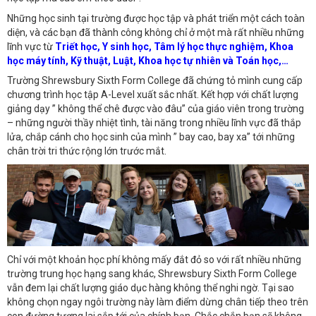
Những học sinh tại trường được học tập và phát triển một cách toàn
diện, và các bạn đã thành công không chỉ ở một mà rất nhiều những
lĩnh vực từ
Triết học, Y sinh học, Tâm lý học thực nghiệm, Khoa
học máy tính, Kỹ thuật, Luật, Khoa học tự nhiên và Toán học,…
Trường Shrewsbury Sixth Form College đã chứng tỏ mình cung cấp
chương trình học tập A-Level xuất sắc nhất. Kết hợp với chất lượng
giảng dạy ” không thể chê được vào đâu” của giáo viên trong trường
– những người thầy nhiệt tình, tài năng trong nhiều lĩnh vực đã thắp
lửa, chắp cánh cho học sinh của mình ” bay cao, bay xa” tới những
chân trời tri thức rộng lớn trước mắt.
Chỉ với một khoản học phí không mấy đắt đỏ so với rất nhiều những
trường trung học hạng sang khác, Shrewsbury Sixth Form College
vẫn đem lại chất lượng giáo dục hàng không thể nghi ngờ. Tại sao
không chọn ngay ngôi trường này làm điểm dừng chân tiếp theo trên
con đường tương lai sắp tới của chính bạn. Chắc chắn bạn sẽ không