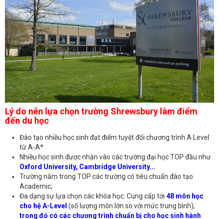
Lý do nên lựa chọn trường Shrewsbury làm điểm
đến du học
Đào tạo nhiều học sinh đạt điểm tuyệt đối chương trình A Level
từ A-A*
Nhiều học sinh được nhận vào các trường đại học TOP đầu như
Oxford University, Cambridge University...
Trường nằm trong TOP các trường có tiêu chuẩn đào tạo
Academic;
Đa dạng sự lựa chọn các khóa học: Cung cấp tới
48 môn học
cho hệ A-Level
(số lượng môn lớn so với mức trung bình),
trong đó có các chương trình chuẩn bị cho học sinh hành