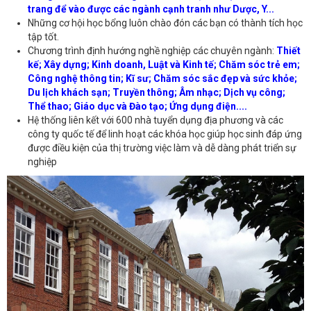
trang để vào được các ngành cạnh tranh như Dược, Y...
Những cơ hội học bổng luôn chào đón các bạn có thành tích học
tập tốt.
Chương trình định hướng nghề nghiệp các chuyên ngành:
Thiết
kế; Xây dựng; Kinh doanh, Luật và Kinh tế; Chăm sóc trẻ em;
Công nghệ thông tin; Kĩ sư; Chăm sóc sắc đẹp và sức khỏe;
Du lịch khách sạn; Truyền thông; Âm nhạc; Dịch vụ công;
Thể thao; Giáo dục và Đào tạo; Ứng dụng điện....
Hệ thống liên kết với 600 nhà tuyển dụng địa phương và các
công ty quốc tế để linh hoạt các khóa học giúp học sinh đáp ứng
được điều kiện của thị trường việc làm và dễ dàng phát triển sự
nghiệp