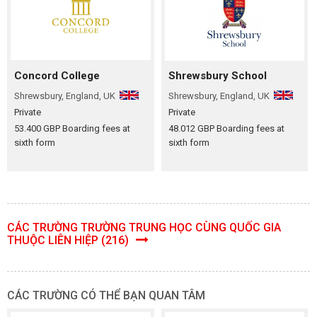
Concord College
Shrewsbury School
Shrewsbury, England, UK
Shrewsbury, England, UK
Private
Private
53.400 GBP Boarding fees at
48.012 GBP Boarding fees at
sixth form
sixth form
CÁC TRƯỜNG TRƯỜNG TRUNG HỌC CÙNG QUỐC GIA
THUỘC LIÊN HIỆP (216)
CÁC TRƯỜNG CÓ THỂ BẠN QUAN TÂM