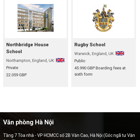
Northbridge House
Rugby School
School
Warwick, England, UK
Northampton, England, UK
Public
Private
45.990 GBP
Boarding fees at
sixth form
22.059 GBP
Văn phòng Hà Nội
Tầng 7 Tòa nhà - VP HCMCC số 2B Văn Cao, Hà Nội (Góc ngã tư Văn