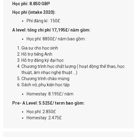
Học phí: 8.850 GBP
Học phí (intake 2020):
Phí đăng kí : 150£
A level: tổng chi phí 17,195£/ năm gồm:
Học phí: 8850£/ năm bao gồm :
Gia sư cho học sinh
Hỗ trợ tiếng Anh
Hỗ trợ đăng ký đại học
Chương trình học chất lượng ( hoạt động thể thao, học
thuật, âm nhạc nghệ thuật ...)
Chương trình chào mừng
Sách vở, phụ kiện học tập
Homestay: 8.195£/ năm
Pre- A Level: 5.525£/ term bao gồm:
Học phí: 2.850£
Homestay: 2.475£