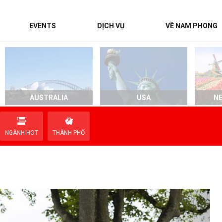
EVENTS
DỊCH VỤ
VỀ NAM PHONG
AUSTRALIA
USA
N
NGÀNH HOT
THÀNH PHỐ