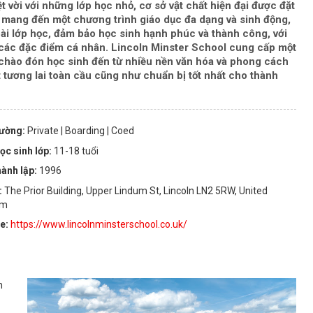
 vời với những lớp học nhỏ, cơ sở vật chất hiện đại được đặt
 mang đến một chương trình giáo dục đa dạng và sinh động,
goài lớp học, đảm bảo học sinh hạnh phúc và thành công, với
 các đặc điểm cá nhân. Lincoln Minster School cung cấp một
 chào đón học sinh đến từ nhiều nền văn hóa và phong cách
t tương lai toàn cầu cũng như chuẩn bị tốt nhất cho thành
rường:
Private
| Boarding
| Coed
ọc sinh lớp:
11-18 tuổi
ành lập:
1996
:
The Prior Building, Upper Lindum St, Lincoln LN2 5RW, United
om
te:
https://www.lincolnminsterschool.co.uk/
h