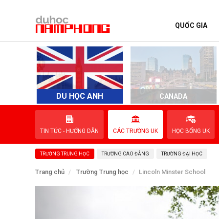
QUỐC GIA
TRANG CHỦ
QUỐC GIA
EVENTS
DU HỌC ANH
D
CANADA
DỊCH VỤ
TIN TỨC - HƯỚNG DẪN
CÁC TRƯỜNG UK
HỌC BỔNG UK
VỀ NAM PHONG
TRƯỜNG TRUNG HỌC
TRƯỜNG CAO ĐẲNG
TRƯỜNG ĐẠI HỌC
LIÊN HỆ
Trang chủ
Trường Trung học
Lincoln Minster School