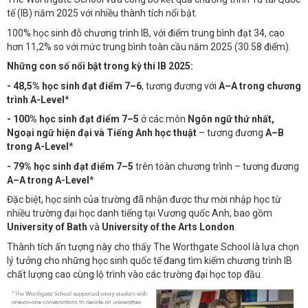
tế (IB) năm 2025 với nhiều thành tích nổi bật.
100% học sinh đỗ chương trình IB, với điểm trung bình đạt 34, cao
hơn 11,2% so với mức trung bình toàn cầu năm 2025 (30.58 điểm).
Những con số nổi bật trong kỳ thi IB 2025:
- 48,5% học sinh đạt điểm 7–6
, tương đương với
A–A trong chương
trình A-Level
*
- 100% học sinh đạt điểm 7–5
ở các môn
Ngôn ngữ thứ nhất,
Ngoại ngữ hiện đại và Tiếng Anh học thuật
– tương đương
A–B
trong A-Level
*
- 79% học sinh đạt điểm 7–5
trên toàn chương trình – tương đương
A–A trong A-Level
*
Đặc biệt, học sinh của trường đã nhận được thư mời nhập học từ
nhiều trường đại học danh tiếng tại Vương quốc Anh, bao gồm
University of Bath
và
University of the Arts London
.
Thành tích ấn tượng này cho thấy The Worthgate School là lựa chọn
lý tưởng cho những học sinh quốc tế đang tìm kiếm chương trình IB
chất lượng cao cùng lộ trình vào các trường đại học top đầu.