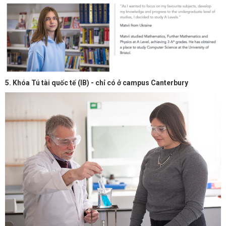
5. Khóa Tú tài quốc tế (IB) - chỉ có ở campus Canterbury