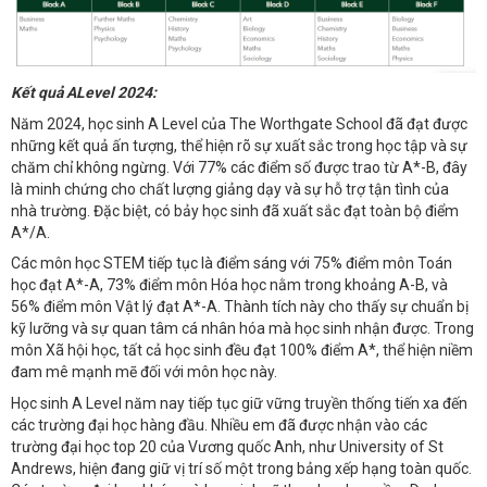
Kết quả ALevel 2024:
Năm 2024, học sinh A Level của The Worthgate School đã đạt được
những kết quả ấn tượng, thể hiện rõ sự xuất sắc trong học tập và sự
chăm chỉ không ngừng. Với 77% các điểm số được trao từ A*-B, đây
là minh chứng cho chất lượng giảng dạy và sự hỗ trợ tận tình của
nhà trường. Đặc biệt, có bảy học sinh đã xuất sắc đạt toàn bộ điểm
A*/A.
Các môn học STEM tiếp tục là điểm sáng với 75% điểm môn Toán
học đạt A*-A, 73% điểm môn Hóa học nằm trong khoảng A-B, và
56% điểm môn Vật lý đạt A*-A. Thành tích này cho thấy sự chuẩn bị
kỹ lưỡng và sự quan tâm cá nhân hóa mà học sinh nhận được. Trong
môn Xã hội học, tất cả học sinh đều đạt 100% điểm A*, thể hiện niềm
đam mê mạnh mẽ đối với môn học này.
Học sinh A Level năm nay tiếp tục giữ vững truyền thống tiến xa đến
các trường đại học hàng đầu. Nhiều em đã được nhận vào các
trường đại học top 20 của Vương quốc Anh, như University of St
Andrews, hiện đang giữ vị trí số một trong bảng xếp hạng toàn quốc.