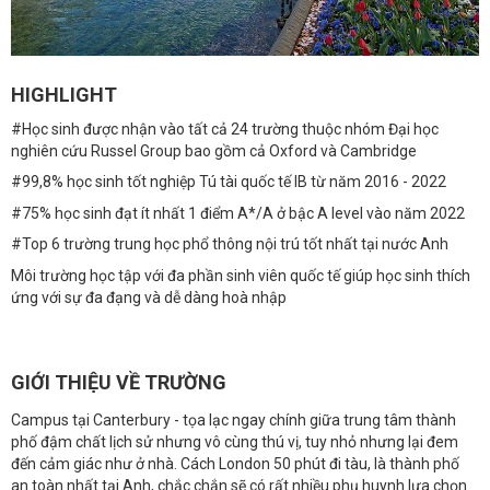
HIGHLIGHT
#Học sinh được nhận vào tất cả 24 trường thuộc nhóm Đại học
nghiên cứu Russel Group bao gồm cả Oxford và Cambridge
#99,8% học sinh tốt nghiệp Tú tài quốc tế IB từ năm 2016 - 2022
#75% học sinh đạt ít nhất 1 điểm A*/A ở bậc A level vào năm 2022
#Top 6 trường trung học phổ thông nội trú tốt nhất tại nước Anh
Môi trường học tập với đa phần sinh viên quốc tế giúp học sinh thích
ứng với sự đa đạng và dễ dàng hoà nhập
GIỚI THIỆU VỀ TRƯỜNG
Campus tại Canterbury - tọa lạc ngay chính giữa trung tâm thành
phố đậm chất lịch sử nhưng vô cùng thú vị, tuy nhỏ nhưng lại đem
đến cảm giác như ở nhà. Cách London 50 phút đi tàu, là thành phố
an toàn nhất tại Anh, chắc chắn sẽ có rất nhiều phụ huynh lựa chọn