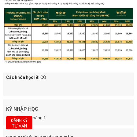
Các khóa học IB:
CÓ
KỲ NHẬP HỌC
Tháng 9, Tháng 1
ĐĂNG KÝ
TƯ VẤN