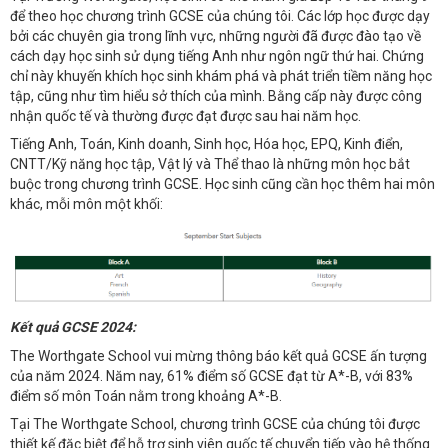
để theo học chương trình GCSE của chúng tôi. Các lớp học được dạy
bởi các chuyên gia trong lĩnh vực, những người đã được đào tạo về
cách dạy học sinh sử dụng tiếng Anh như ngôn ngữ thứ hai. Chứng
chỉ này khuyến khích học sinh khám phá và phát triển tiềm năng học
tập, cũng như tìm hiểu sở thích của mình. Bằng cấp này được công
nhận quốc tế và thường được đạt được sau hai năm học.
Tiếng Anh, Toán, Kinh doanh, Sinh học, Hóa học, EPQ, Kinh điển,
CNTT/Kỹ năng học tập, Vật lý và Thể thao là những môn học bắt
buộc trong chương trình GCSE. Học sinh cũng cần học thêm hai môn
khác, mỗi môn một khối:
Kết quả GCSE 2024:
The Worthgate School vui mừng thông báo kết quả GCSE ấn tượng
của năm 2024. Năm nay, 61% điểm số GCSE đạt từ A*-B, với 83%
điểm số môn Toán nằm trong khoảng A*-B.
Tại The Worthgate School, chương trình GCSE của chúng tôi được
thiết kế đặc biệt để hỗ trợ sinh viên quốc tế chuyển tiếp vào hệ thống