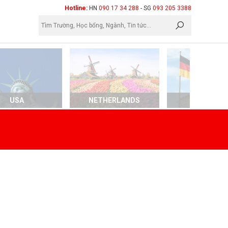
×
Hotline:
HN
090 17 34 288
- SG
093 205 3388
USA
NETHERLANDS
GERMAN