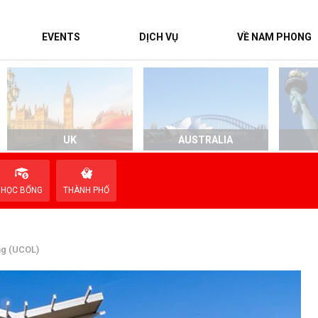
EVENTS
DỊCH VỤ
VỀ NAM PHONG
UK
AUSTRALIA
HỌC BỔNG
THÀNH PHỐ
ng (UCOL)