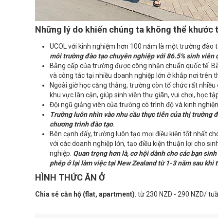
Những lý do khiến chúng ta không thể khước 
UCOL với kinh nghiệm hơn 100 năm là một trường đào 
môi trường đào tạo chuyên nghiệp với 86.5% sinh viên 
Bằng cấp của trường được công nhận chuẩn quốc tế. Bằn
và công tác tại nhiều doanh nghiệp lớn ở khắp nơi trên th
Ngoài giờ học căng thẳng, trường còn tổ chức rất nhiều
khu vực lân cận, giúp sinh viên thư giãn, vui chơi, học tậ
Đội ngũ giảng viên của trường có trình độ và kinh ng
Trường luôn nhìn vào nhu cầu thực tiễn của thị trường để
chương trình đào tạo
.
Bên cạnh đấy, trường luôn tạo mọi điều kiện tốt nhất cho
với các doanh nghiệp lớn, tạo điều kiện thuận lợi cho si
nghiệp.
Quan trọng hơn là, cơ hội dành cho các bạn sinh
phép ở lại làm việc tại New Zealand từ 1-3 năm sau khi 
HÌNH THỨC ĂN Ở
Chia sẻ căn hộ (flat, apartment)
: từ 230 NZD - 290 NZD/ tu