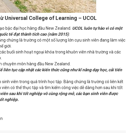
từ Universal College of Learning – UCOL
tạo bậc đại học hàng đầu New Zealand.
UCOL luôn tự hào vì có một
quốc tế đạt thành tích cao (năm 2015)
.
g chứng là trường có một số lượng lớn cựu sinh viên đang làm việc
ế giới.
 các buổi sinh hoạt ngoại khóa trong khuôn viên nhà trường và các
p.
hiệm chuyên môn hàng đầu New Zealand.
 liên tục cập nhật các kiến thức cũng như kĩ năng dạy học, cải tiến
 sinh viên trong quá trình học tập. Bằng chứng là trường có liên kết
nh viên có thể thực tập và tìm kiếm công việc dễ dàng hơn sau khi tốt
 viên sau khi tốt nghiệp vô cùng rộng mở, các bạn sinh viên được
tốt nghiệp.
ần