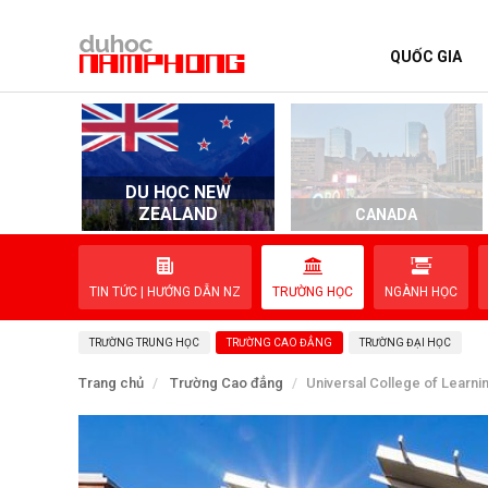
QUỐC GIA
TRANG CHỦ
QUỐC GIA
DU HỌC NEW
EVENTS
ZEALAND
D
CANADA
DỊCH VỤ
TIN TỨC | HƯỚNG DẪN NZ
TRƯỜNG HỌC
NGÀNH HỌC
VỀ NAM PHONG
TRƯỜNG TRUNG HỌC
TRƯỜNG CAO ĐẲNG
TRƯỜNG ĐẠI HỌC
LIÊN HỆ
Trang chủ
Trường Cao đẳng
Universal College of Learni