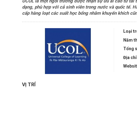
UCOL là một ngôi trường được nhận sự ưu ái cao từ tài 
dạng, phù hợp với cả sinh viên trong nước và quốc tế.
Hà
cấp hàng loạt các suất
học bổng nhằm khuyến khích cũng 
Loại t
Năm th
Tổng s
Địa chỉ
Websi
VỊ TRÍ