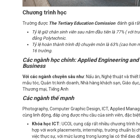
Chương trình học
Trường được
The Tertiary Education Comission
đánh giá rất
Tỷ lệ giữ chân sinh viên sau năm đầu tiên là 77% ( với t
đẳng Polytechnic.
Tỷ lệ hoàn thành trình độ chuyên môn là 63% (cao hơn 
16 trường.
Các ngành học chính:
Applied Engineering and
Business
Với các ngành chuyên sâu như
: Nấu ăn, Nghệ thuật và thiết
mẫu tóc, Quản trị kinh doanh, Nhà hàng khách sạn, Giáo dục,
Thương mại, Tiếng Anh
Các ngành thế mạnh
Photography, Computer Graphic Design, ICT, Applied Manage
cùng linh động, đáp ứng được nhu cầu của sinh viên, đặc biệt 
Khóa học ICT:
UCOL cung cấp rất nhiều chương trình họ
hợp với work placements, internship, trường chuẩn bị c
việc thực sự, với mức lương trong lương lai có thể dao