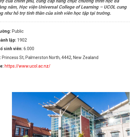
trợ của chính phủ, cung cấp hàng chục chương trình học đa
ng năm, Học viện Universal College of Learning – UCOL cung
như hỗ trợ tinh thần của sinh viên học tập tại trường.
rường:
Public
ành lập:
1902
ố sinh viên:
6.000
:
Princess St, Palmerston North, 4442, New Zealand
te:
https://www.ucol.ac.nz/