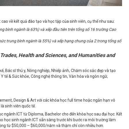
 cao về kết quả đào tạo và học tập của sinh viên, cụ thể như sau:
rung bình ngành là 63%) và xếp đầu tiên trên tổng số 16 trường Cao
mức trung bình ngành là 55%) và xếp hạng chung của 2 trong tổng số
 Trades, Health and Sciences, and Humanities and
 kế, Bác sĩ thú y, Nông nghiệp, Nhiếp ảnh, Chăm sóc sắc đẹp và tạo
 Y tế & Sức khỏe, Công nghệ thông tin, Văn hóa và ngôn ngữ,
ment, Design & Art với các khóa học full time hoặc ngắn hạn vô
là sinh viên quốc tế.
c ngành ICT từ Diploma, Bachelor cho đến khóa học sau đại học. Kết
ho học sinh ngành ICT sẵn sàng trước khi bước ra môi trường làm
 động từ $50,000 – $60,000/năm và thậm chí còn nhiều hơn.