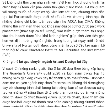
Sẽ không phí thời gian như sinh viên Việt Nam học chương trình Tài
chính hay Kế toán vẫn phải dành thời gian đi học khóa CFA khi đi làm
với mong muốn có được cơ hội việc làm tốt hơn, chương trình đào
tạo tại Portsmouth được thiết kế rất sát với chương trình học thi
những chứng chỉ kiểm toán cao cấp như ACCA hay CIMA. Không
những thế, sinh viên theo học khóa này đều có cơ hội được paid work
placement (thực tập có trả lương), vừa kiếm được thêm thu nhập
vừa thu hoạch được “kha khá kinh nghiệm” giúp sinh viên tiến gần
hơn với định hướng nghề nghiệp trong tương lai ngày một rõ nét.
University of Portsmouth được công nhận là cơ sở đào tạo ngành kế
toán bởi tổ chức Chartered Institute for Securities and Investment
(CISI).
Không thể bỏ qua chuyên ngành Art and Design tại đây
Vì sao? Chỉ riêng ranking xếp thứ 3 tại UK dựa theo bảng xếp hạng
The Guardian’s University Guild 2020 và luôn nằm trong Top 10
những năm gần đây, khiến đây trở thành lý do mà rất nhiều sinh viên
đam mê chuyên ngành này chọn Portsmouth. Không chỉ được giảng
dạy bởi chương trình chất lượng tại trường, bạn sẽ có được sự sáng
tạo và những kỹ năng thực tế từ việc tham gia các dự án và những
cuộc thi được tổ chức thường xuyên. Được va chạm, được tham gia,
được học hỏi, được trở thành một phần của hội những alumni thành
công trước đó, điều này khiến sinh viên chuyên ngành Art and Design