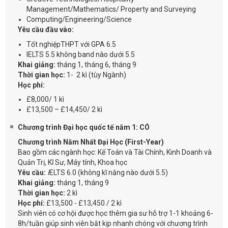
Management/Mathematics/ Property and Surveying
Computing/Engineering/Science
Yêu cầu đầu vào:
Tốt nghiệpTHPT với GPA 6.5
IELTS 5.5 không band nào dưới 5.5
Khai giảng:
tháng 1, tháng 6, tháng 9
Thời gian học:
1- 2 kì (tùy Ngành)
Học phí:
£8,000/ 1 kì
£13,500 – £14,450/ 2 kì
Chương trình Đại học quốc tế năm 1: CÓ
Chương trình Năm Nhất Đại Học (First-Year)
Bao gồm các ngành học: Kế Toán và Tài Chính, Kinh Doanh và
Quản Trị, Kĩ Sư, Máy tính, Khoa học
Yêu cầu:
I
ELTS 6.0 (không kĩ năng nào dưới 5.5)
Khai giảng:
tháng 1, tháng 9
Thời gian học:
2 kì
Học phí:
£13,500 - £13,450 / 2 kì
Sinh viên có cơ hội được học thêm gia sư hỗ trợ 1-1 khoảng 6-
8h/tuần giúp sinh viên bắt kịp nhanh chóng với chương trình