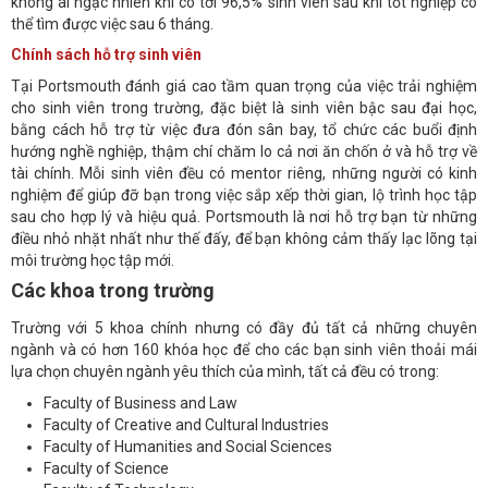
không ai ngạc nhiên khi có tới 96,5% sinh viên sau khi tốt nghiệp có
thể tìm được việc sau 6 tháng.
Chính sách hỗ trợ sinh viên
Tại Portsmouth đánh giá cao tầm quan trọng của việc trải nghiệm
cho sinh viên trong trường, đặc biệt là sinh viên bậc sau đại học,
bằng cách hỗ trợ từ việc đưa đón sân bay, tổ chức các buổi định
hướng nghề nghiệp, thậm chí chăm lo cả nơi ăn chốn ở và hỗ trợ về
tài chính. Mỗi sinh viên đều có mentor riêng, những người có kinh
nghiệm để giúp đỡ bạn trong việc sắp xếp thời gian, lộ trình học tập
sau cho hợp lý và hiệu quả. Portsmouth là nơi hỗ trợ bạn từ những
điều nhỏ nhặt nhất như thế đấy, để bạn không cảm thấy lạc lõng tại
môi trường học tập mới.
Các khoa trong trường
Trường với 5 khoa chính nhưng có đầy đủ tất cả những chuyên
ngành và có hơn 160 khóa học để cho các bạn sinh viên thoải mái
lựa chọn chuyên ngành yêu thích của mình, tất cả đều có trong:
Faculty of Business and Law
Faculty of Creative and Cultural Industries
Faculty of Humanities and Social Sciences
Faculty of Science