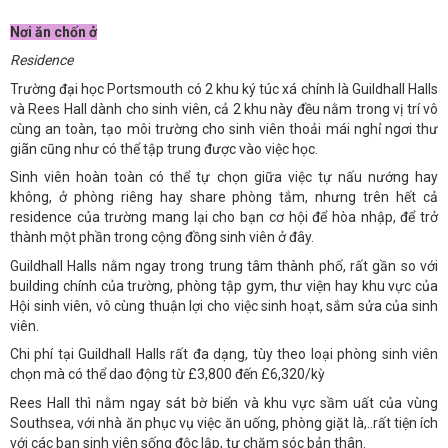
Nơi ăn chốn ở
Residence
Trường đại học Portsmouth có 2 khu ký túc xá chính là Guildhall Halls
và Rees Hall dành cho sinh viên, cả 2 khu này đều nằm trong vị trí vô
cùng an toàn, tạo môi trường cho sinh viên thoải mái nghỉ ngơi thư
giãn cũng như có thể tập trung được vào việc học.
Sinh viên hoàn toàn có thể tự chọn giữa việc tự nấu nướng hay
không, ở phòng riêng hay share phòng tắm, nhưng trên hết cả
residence của trường mang lại cho bạn cơ hội để hòa nhập, để trở
thành một phần trong cộng đồng sinh viên ở đây.
Guildhall Halls nằm ngay trong trung tâm thành phố, rất gần so với
building chính của trường, phòng tập gym, thư viện hay khu vực của
Hội sinh viên, vô cùng thuận lợi cho việc sinh hoạt, sắm sửa của sinh
viên.
Chi phí tại Guildhall Halls rất đa dạng, tùy theo loại phòng sinh viên
chọn mà có thể dao động từ £3,800 đến £6,320/kỳ
Rees Hall thì nằm ngay sát bờ biển và khu vực sầm uất của vùng
Southsea, với nhà ăn phục vụ việc ăn uống, phòng giặt là,..rất tiện ích
với các bạn sinh viên sống độc lập, tự chăm sóc bản thân.