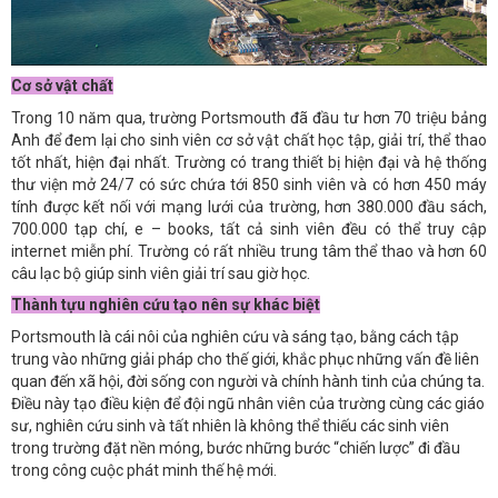
Cơ sở vật chất
Trong 10 năm qua, trường Portsmouth đã đầu tư hơn 70 triệu bảng
Anh để đem lại cho sinh viên cơ sở vật chất học tập, giải trí, thể thao
tốt nhất, hiện đại nhất. Trường có trang thiết bị hiện đại và hệ thống
thư viện mở 24/7 có sức chứa tới 850 sinh viên và có hơn 450 máy
tính được kết nối với mạng lưới của trường, hơn 380.000 đầu sách,
700.000 tạp chí, e – books, tất cả sinh viên đều có thể truy cập
internet miễn phí. Trường có rất nhiều trung tâm thể thao và hơn 60
câu lạc bộ giúp sinh viên giải trí sau giờ học.
Thành tựu nghiên cứu tạo nên sự khác biệt
Portsmouth là cái nôi của nghiên cứu và sáng tạo, bằng cách tập
trung vào những giải pháp cho thế giới, khắc phục những vấn đề liên
quan đến xã hội, đời sống con người và chính hành tinh của chúng ta.
Điều này tạo điều kiện để đội ngũ nhân viên của trường cùng các giáo
sư, nghiên cứu sinh và tất nhiên là không thể thiếu các sinh viên
trong trường đặt nền móng, bước những bước “chiến lược” đi đầu
trong công cuộc phát minh thế hệ mới.