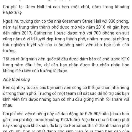
Chi phí tại Rees Hall thì cao hơn một chút, nằm trong khoảng
£6,680/kỳ.
Ngoài ra, trường còn có tòa nhà Greetham Streel Hall với 836 phòng,
nằm tại trung tâm thành phố được mở vào năm 2016 và gần hơn,
đến năm 2017, Catherine House được mở với 700 phòng en-suit
cũng nằm ở vị trí tuyệt đẹp trong thành phố, nhằm mang lại những
trải nghiệm tuyệt vời của cuộc sống sinh viên cho học sinh của
trường.
Tất cả những sinh viên quốc tế đều được đảm bảo có chỗ trong KTX
trong năm đầu tiên, chỉ cần bạn nhận được thư chấp nhận học
không điều kiện của trường là được.
Nhà thuê riêng
Bên cạnh ký túc xá, các bạn sinh viên cũng có thể lựa chọn nhà riêng
ở trong thành phố. Trường có một team rất sát sao để hỗ trợ các bạn
sinh viên tìm được những bạn có nhu cầu giống mình rồi share với
nhau.
Chi phí cho việc ở riêng này sẽ dao động từ £75-90/tuần (chưa bao
gồm chi phí điện nước khoảng £20/tuần). Việc tìm nhà ở thành phố
này không quá khó khăn, đó là lý do Portsmouth trở thành thành phố
có chi phí hợp lý nhất dành cho sinh viên (dựa theo báo cáo của