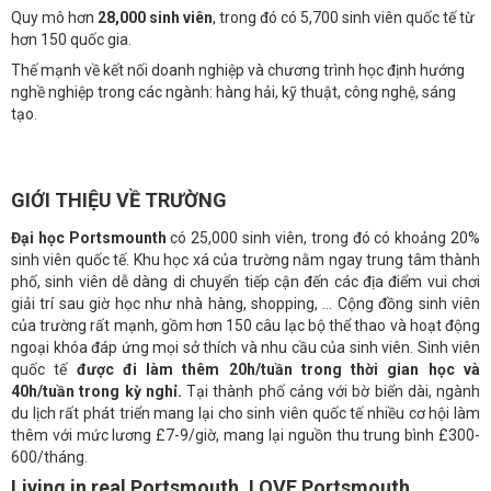
Quy mô hơn
28
,
000 sinh viên
, trong đó có 5,700 sinh viên quốc tế từ
hơn 150 quốc gia.
Thế mạnh về kết nối doanh nghiệp và chương trình học định hướng
nghề nghiệp trong các ngành: hàng hải, kỹ thuật, công nghệ, sáng
tạo.
GIỚI THIỆU VỀ TRƯỜNG
Đại học Portsmounth
có 25,000 sinh viên, trong đó có khoảng 20%
sinh viên quốc tế. Khu học xá của trường nằm ngay trung tâm thành
phố, sinh viên dễ dàng di chuyển tiếp cận đến các địa điểm vui chơi
giải trí sau giờ học như nhà hàng, shopping, ... Cộng đồng sinh viên
của trường rất mạnh, gồm hơn 150 câu lạc bộ thể thao và hoạt động
ngoại khóa đáp ứng mọi sở thích và nhu cầu của sinh viên. Sinh viên
quốc tế
được đi làm thêm 20h/tuần trong thời gian học và
40h/tuần trong kỳ nghỉ.
Tại thành phố cảng với bờ biển dài, ngành
du lịch rất phát triển mang lại cho sinh viên quốc tế nhiều cơ hội làm
thêm với mức lương £7-9/giờ, mang lại nguồn thu trung bình £300-
600/tháng.
Living in real Portsmouth, LOVE Portsmouth