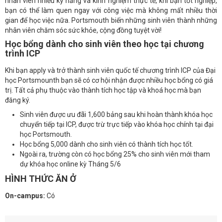
nhân viên nhiều kỹ năng và kinh nghiệm thực tế, khi bạn tốt nghiệp,
bạn có thể làm quen ngay với công việc mà không mất nhiều thời
gian để học việc nữa. Portsmouth biến những sinh viên thành những
nhân viên chăm sóc sức khỏe, cộng đồng tuyệt vời!
Học bổng dành cho sinh viên theo học tại chương
trình ICP
Khi bạn apply và trở thành sinh viên quốc tế chương trình ICP của Đại
học Portsmounth bạn sẽ có cơ hội nhận được nhiều học bổng có giá
trị. Tất cả phụ thuộc vào thành tích học tập và khoá học mà bạn
đăng ký.
Sinh viên được ưu đãi 1,600 bảng sau khi hoàn thành khóa học
chuyển tiếp tại ICP, được trừ trực tiếp vào khóa học chính tại đại
học Portsmouth.
Học bổng 5,000 dành cho sinh viên có thành tích học tốt.
Ngoài ra, trường còn có học bổng 25% cho sinh viên mới tham
dự khóa học online kỳ Tháng 5/6
HÌNH THỨC ĂN Ở
On-campus:
Có