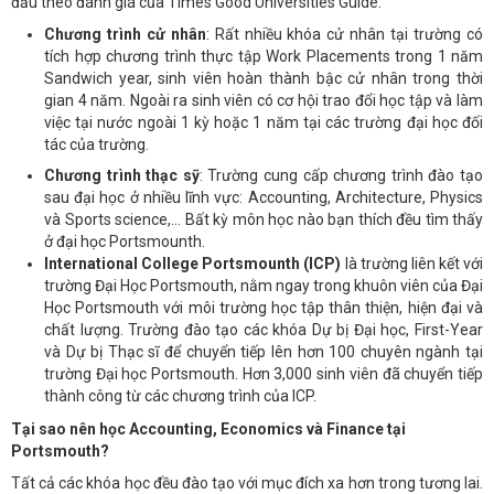
đầu theo đánh giá của Times Good Universities Guide.
Chương trình cử nhân
: Rất nhiều khóa cử nhân tại trường có
tích hợp chương trình thực tập Work Placements trong 1 năm
Sandwich year, sinh viên hoàn thành bậc cử nhân trong thời
gian 4 năm. Ngoài ra sinh viên có cơ hội trao đổi học tập và làm
việc tại nước ngoài 1 kỳ hoặc 1 năm tại các trường đại học đối
tác của trường.
Chương trình thạc sỹ
: Trường cung cấp chương trình đào tạo
sau đại học ở nhiều lĩnh vực: Accounting, Architecture, Physics
và Sports science,... Bất kỳ môn học nào bạn thích đều tìm thấy
ở đại học Portsmounth.
International College Portsmounth (ICP)
là trường liên kết với
trường Đại Học Portsmouth, nằm ngay trong khuôn viên của Đại
Học Portsmouth với môi trường học tập thân thiện, hiện đại và
chất lượng. Trường đào tạo các khóa Dự bị Đại học, First-Year
và Dự bị Thạc sĩ để chuyển tiếp lên hơn 100 chuyên ngành tại
trường Đại học Portsmouth. Hơn 3,000 sinh viên đã chuyển tiếp
thành công từ các chương trình của ICP.
Tại sao nên học Accounting, Economics và Finance tại
Portsmouth?
Tất cả các khóa học đều đào tạo với mục đích xa hơn trong tương lai.