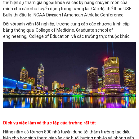
thể hiện sự tham gia ngoại khóa và các kỹ năng chuyên môn của
mình cho các nhà tuyển dụng trong tương lai. Các đội thể thao USF
Bulls thi đấu tại NCAA Division I American Athletic Conference.
Đối với sinh viên tốt nghiệp, trường cung cấp các chương trình cấp
bằng thông qua College of Medicine, Graduate school of
engineering, College of Education và các trường trực thuộc khác.
Dịch vụ việc làm và thực tập của trường rất tốt
Hằng năm có tới hơn 800 nhà tuyển dụng tới thăm trường tạo điều
kiện cho học sinh tham gia vào các buổi hướng nghiệp và phỏng vấn