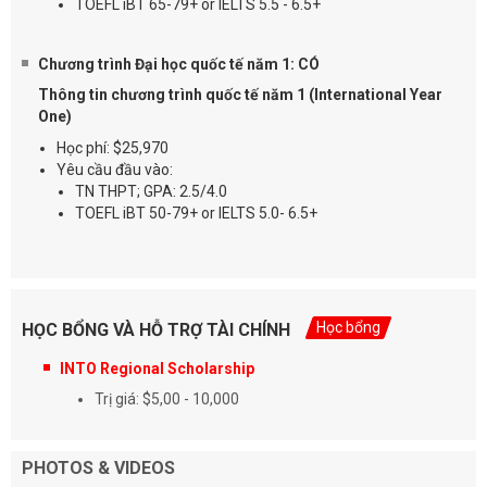
TOEFL iBT 65-79+ or IELTS 5.5 - 6.5+
Chương trình Đại học quốc tế năm 1: CÓ
Thông tin chương trình quốc tế năm 1 (International Year
One)
Học phí: $25,970
Yêu cầu đầu vào:
TN THPT; GPA: 2.5/4.0
TOEFL iBT 50-79+ or IELTS 5.0- 6.5+
Học bổng
HỌC BỔNG VÀ HỖ TRỢ TÀI CHÍNH
INTO Regional Scholarship
Trị giá: $5,00 - 10,000
PHOTOS & VIDEOS