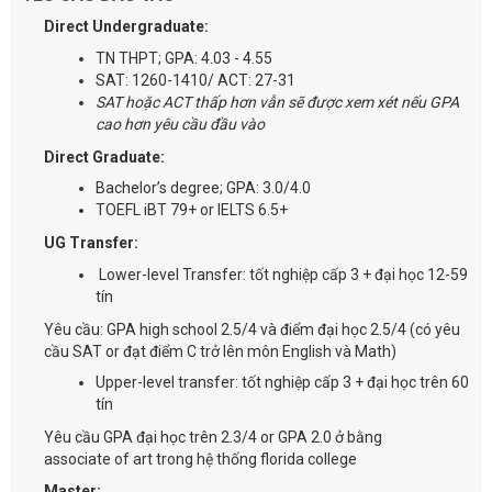
Direct Undergraduate:
TN THPT; GPA: 4.03 - 4.55
SAT: 1260-1410/ ACT: 27-31
SAT hoặc ACT thấp hơn vẫn sẽ được xem xét nếu GPA
cao hơn yêu cầu đầu vào
Direct Graduate:
Bachelor’s degree; GPA: 3.0/4.0
TOEFL iBT 79+ or IELTS 6.5+
UG Transfer:
Lower-level Transfer: tốt nghiệp cấp 3 + đại học 12-59
tín
Yêu cầu: GPA high school 2.5/4 và điểm đại học 2.5/4 (có yêu
cầu SAT or đạt điểm C trở lên môn English và Math)
Upper-level transfer: tốt nghiệp cấp 3 + đại học trên 60
tín
Yêu cầu GPA đại học trên 2.3/4 or GPA 2.0 ở bằng
associate of art trong hệ thống florida college
Master: