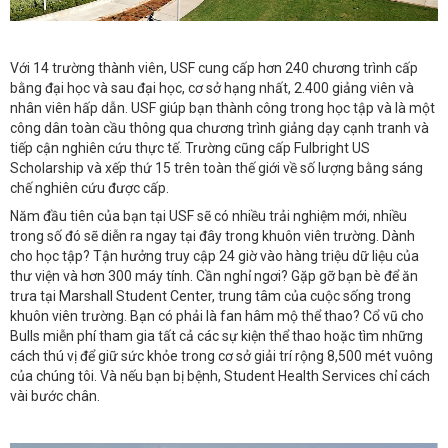
Với 14 trường thành viên, USF cung cấp hơn 240 chương trình cấp
bằng đại học và sau đại học, cơ sở hạng nhất, 2.400 giảng viên và
nhân viên hấp dẫn. USF giúp bạn thành công trong học tập và là một
công dân toàn cầu thông qua chương trình giảng dạy cạnh tranh và
tiếp cận nghiên cứu thực tế. Trường cũng cấp Fulbright US
Scholarship và xếp thứ 15 trên toàn thế giới về số lượng bằng sáng
chế nghiên cứu được cấp.
Năm đầu tiên của bạn tại USF sẽ có nhiều trải nghiệm mới, nhiều
trong số đó sẽ diễn ra ngay tại đây trong khuôn viên trường. Dành
cho học tập? Tận hưởng truy cập 24 giờ vào hàng triệu dữ liệu của
thư viện và hơn 300 máy tính. Cần nghỉ ngơi? Gặp gỡ bạn bè để ăn
trưa tại Marshall Student Center, trung tâm của cuộc sống trong
khuôn viên trường. Bạn có phải là fan hâm mộ thể thao? Cổ vũ cho
Bulls miễn phí tham gia tất cả các sự kiện thể thao hoặc tìm những
cách thú vị để giữ sức khỏe trong cơ sở giải trí rộng 8,500 mét vuông
của chúng tôi. Và nếu bạn bị bệnh, Student Health Services chỉ cách
vài bước chân.