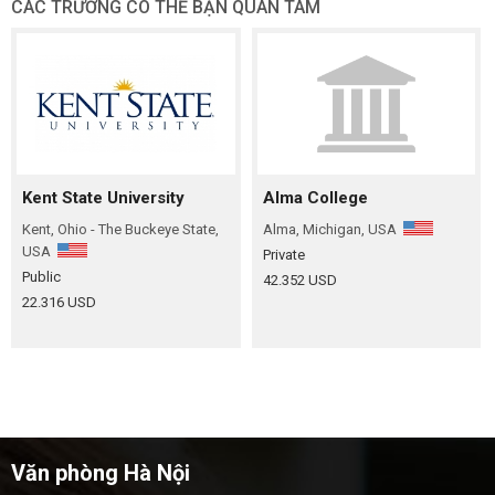
CÁC TRƯỜNG CÓ THỂ BẠN QUAN TÂM
Kent State University
Alma College
Kent, Ohio - The Buckeye State,
Alma, Michigan, USA
USA
Private
Public
42.352 USD
22.316 USD
Văn phòng Hà Nội