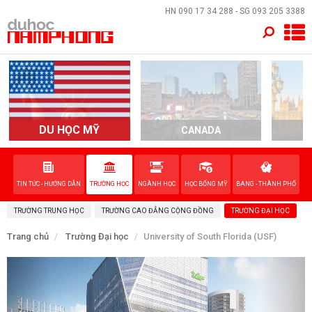
×
HN
090 17 34 288
- SG
093 205 3388
TRANG CHỦ
QUỐC GIA
EVENTS
DU HỌC MỸ
CANADA
DỊCH VỤ
TIN TỨC - HƯỚNG DẪN
TRƯỜNG HỌC
NGÀNH HỌC
HỌC BỔNG MỸ
BANG - THÀNH PHỐ
VỀ NAM PHONG
TRƯỜNG TRUNG HỌC
TRƯỜNG CAO ĐẲNG CỘNG ĐỒNG
TRƯỜNG ĐẠI HỌC
LIÊN HỆ
Trang chủ
Trường Đại học
University of South Florida (USF)