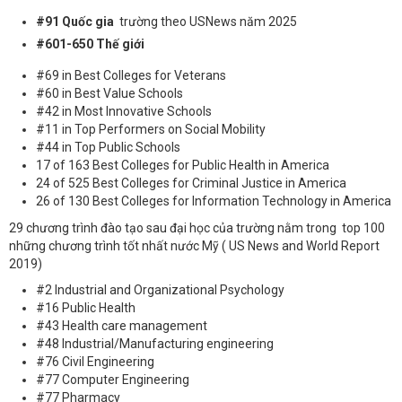
#91 Quốc gia
trường
theo USNews năm 2025
#601-650 Thế giới
#69 in Best Colleges for Veterans
#60 in Best Value Schools
#42 in Most Innovative Schools
#11 in Top Performers on Social Mobility
#44 in Top Public Schools
17 of 163 Best Colleges for Public Health in America
24 of 525 Best Colleges for Criminal Justice in America
26 of 130 Best Colleges for Information Technology in America
29 chương trình đào tạo sau đại học của trường nằm trong top 100
những chương trình tốt nhất nước Mỹ ( US News and World Report
2019)
#2 Industrial and Organizational Psychology
#16 Public Health
#43 Health care management
#48 Industrial/Manufacturing engineering
#76 Civil Engineering
#77 Computer Engineering
#77 Pharmacy