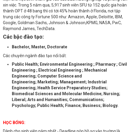
xin việc. Trong 5 năm qua, 5,917 sinh viên SFU từ 152 quốc gia hoàn
thành OPT ở 48 bang thì có tới 45% hoàn thành ở Florida, nơi tập
trung các công ty Fortune 500 như: Amazon, Apple, Deloitte, IBM,
Google, Goldman Sachs, Johnson & Johnson,KPMG, NASA, PwC,
Raymond James, TechData.
Các bậc đào tạo:
Bachelor, Master, Doctorate
Các chuyên ngành đào tạo nổi bất:
Public Health; Environmental Engineering ; Pharmacy ; Civil
Engineering ; Electrical Engineering ; Mechanical
Engineering; Computer Science and
Engineering; Marketing; Management; Industrial
Engineering; Health Service Preparatory Studies;
Biomedical Sciences and Molecular Medicine; Nursing;
Liberal; Arts and Humanities; Communications;
Psychology; Public Health; Finance; Business; Biology.
HỌC BỔNG:
Dành cho sinh viên năm nhất - Deadline nộp hồ sơ vào trường là