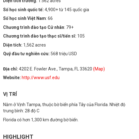
Diện tích trường:
1.562 acres
Số học sinh quốc tế:
4,900+ từ 145 quốc gia
Số học sinh Việt Nam
: 66
Chương trình đào tạo Cử nhân
: 79+
Chương trình đào tạo thạc sĩ/tiến sĩ:
105
Diện tích:
1,562 acres
Quỹ đầu tư nghiên cứu:
568 triệu USD
Địa chỉ:
4202 E. Fowler Ave., Tampa, FL 33620
(Map)
Website:
http://www.usf.edu
VỊ TRÍ
Nằm ở Vịnh Tampa, thuộc bờ biển phía Tây của Florida. Nhiệt độ
trung bình: 28 độ C
Florida có hơn 1,300 km đường bờ biển.
HIGHLIGHT