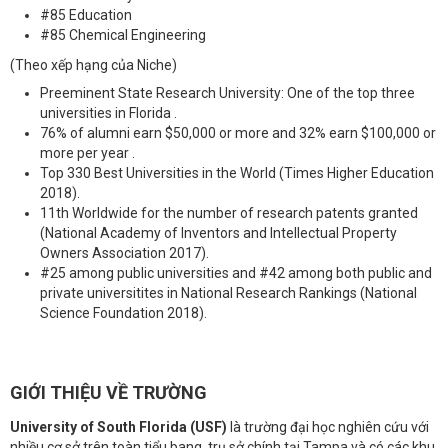
#85 Education
#85 Chemical Engineering
(Theo xếp hạng của Niche)
Preeminent State Research University: One of the top three
universities in Florida .
76% of alumni earn $50,000 or more and 32% earn $100,000 or
more per year .
Top 330 Best Universities in the World (Times Higher Education
2018).
11th Worldwide for the number of research patents granted
(National Academy of Inventors and Intellectual Property
Owners Association 2017).
#25 among public universities and #42 among both public and
private universitites in National Research Rankings (National
Science Foundation 2018).
GIỚI THIỆU VỀ TRƯỜNG
University of South Florida (USF)
là trường đại học nghiên cứu với
nhiều cơ sở trên toàn tiểu bang, trụ sở chính tại Tampa và có các khu